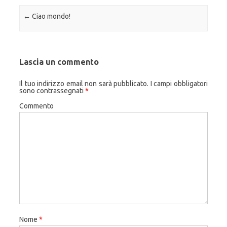
Navigazione articolo
←
Ciao mondo!
Lascia un commento
Il tuo indirizzo email non sarà pubblicato.
I campi obbligatori
sono contrassegnati
*
Commento
Nome
*