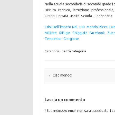
Nella scuola secondaria di secondo grado i pi
istituto tecnico, istruzione profession
Orario_Entrata_uscita_Scuola_.Secondaria.
Crisi Dell'impero Nel 300
,
Mondo Pizza Cal
Militare
,
Rifugio Chiggiato Facebook
,
Zucc
Tempesta - Giorgione
,
Categoria:
Senza categoria
Navigazione articolo
←
Ciao mondo!
Lascia un commento
Il tuo indirizzo email non sarà pubblicato.
I c