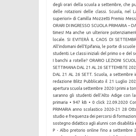
degli orari della scuola a settembre, che p
delle rotazioni delle classi. Scuola, nel 
superiori» di Camilla Mozzetti Premio Messa
ORARI DI INGRESSO SCUOLA PRIMARIA – DA
times! Ma anche un ulteriore potenziament
locale. SI EVITERÀ IL CAOS DI SETTEM
All'indomani dell'Epifania, le porte di scuol
studenti. Le classi iniziali del primo o e d
I banchi a rotelle? ORARIO LEZIONI SC
SETTIMANA DAL 21 AL 26 SETTEMBTE 2020 
DAL 21 AL 26 SETT. Scuola, a settembre ingr
redazione Blitz Pubblicato il 21 Luglio 2
apertura scuola settembre 2020 I primi a tor
saranno gli studenti dell’Alto Adige con la
primaria • 947 kB • 0 click 22.09.2020 
PRIMARIA anno scolastico 2020-21 28 Ottobre
studio e frequenza dei percorsi di formazione
sostegno didattico agli alunni con disabilità
P - Albo pretorio online fino a settembre 2