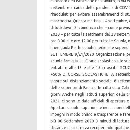
ministero dell’Istruzione ha stabilito, in via 
settembre a causa della pandemia di COVID
rimodulati per evitare assembramenti di stud
mascherina. Questa mattina, 14 settembre, gl
di lockdown. Si comunica che – come previst
2020 – per tutta la settimana dal 28 settemb
ore 8.00 alle ore 12.00 per tutte le Scuola, or
linee guida Per le scuole medie e le supe
SETTEMBRE 9/21/2020 Organizzazione per i
scuola-famiglia I … Orario scolastico alle su
entrata e alle 13 e alle 15 in uscita. 
+50% DI CORSE SCOLASTICHE. A settembre 
vigore sul distanziamento sociale. 6 settem
delle superiori di Brescia In città solo Cali
giorni Anche negli Istituti superiori della 
2021: ci sono le date ufficiali di apertura 
Apertura scuole superiori, le indicazioni del
impegni in modo chiaro e trasparente e far
più 08 Settembre 2020 3 minuti di lettura 
distanze di sicurezza recuperando qualche s