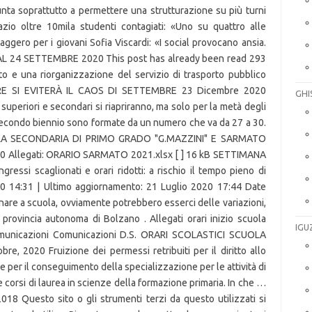
unta soprattutto a permettere una strutturazione su più turni
Lazio oltre 10mila studenti contagiati: «Uno su quattro alle
ggero per i giovani Sofia Viscardi: «I social provocano ansia.
L 24 SETTEMBRE 2020 This post has already been read 293
o e una riorganizzazione del servizio di trasporto pubblico
BRE SI EVITERÀ IL CAOS DI SETTEMBRE 23 Dicembre 2020
GHI
e superiori e secondari si riapriranno, ma solo per la metà degli
el secondo biennio sono formate da un numero che va da 27 a 30.
UOLA SECONDARIA DI PRIMO GRADO "G.MAZZINI" E SARMATO
Allegati: ORARIO SARMATO 2021.xlsx [ ] 16 kB SETTIMANA
essi scaglionati e orari ridotti: a rischio il tempo pieno di
020 14:31 | Ultimo aggiornamento: 21 Luglio 2020 17:44 Date
nare a scuola, ovviamente potrebbero esserci delle variazioni,
 provincia autonoma di Bolzano . Allegati orari inizio scuola
IGU
Comunicazioni Comunicazioni D.S. ORARI SCOLASTICI SCUOLA
, 2020 Fruizione dei permessi retribuiti per il diritto allo
 per il conseguimento della specializzazione per le attività di
 e corsi di laurea in scienze della formazione primaria. In che …
018 Questo sito o gli strumenti terzi da questo utilizzati si