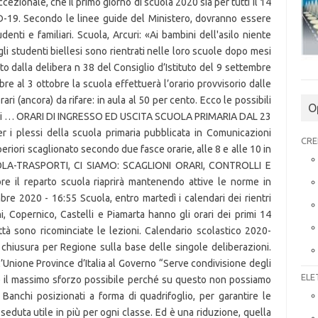
eccezionale, che il primo giorno di scuola 2020 sia per tutti il 14
-19. Secondo le linee guide del Ministero, dovranno essere
enti e familiari. Scuola, Arcuri: «Ai bambini dell'asilo niente
i studenti biellesi sono rientrati nelle loro scuole dopo mesi
o dalla delibera n 38 del Consiglio d’Istituto del 9 settembre
re al 3 ottobre la scuola effettuerà l’orario provvisorio dalle
ari (ancora) da rifare: in aula al 50 per cento. Ecco le possibili
O
riori … ORARI DI INGRESSO ED USCITA SCUOLA PRIMARIA DAL 23
 plessi della scuola primaria pubblicata in Comunicazioni
CRE
periori scaglionato secondo due fasce orarie, alle 8 e alle 10 in
SCUOLA-TRASPORTI, CI SIAMO: SCAGLIONI ORARI, CONTROLLI E
il reparto scuola riaprirà mantenendo attive le norme in
bre 2020 - 16:55 Scuola, entro martedì i calendari dei rientri
ni, Copernico, Castelli e Piamarta hanno gli orari dei primi 14
città sono ricominciate le lezioni. Calendario scolastico 2020-
e chiusura per Regione sulla base delle singole deliberazioni.
l’Unione Province d’Italia al Governo “Serve condivisione degli
ELE
e il massimo sforzo possibile perché su questo non possiamo
Banchi posizionati a forma di quadrifoglio, per garantire le
eduta utile in più per ogni classe. Ed è una riduzione, quella