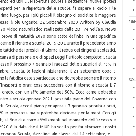
ento ed utili … Riapertura scuola a settembre: nuove ipotesi
perti per la riapertura delle scuole, fa sapere a Radio 1 le
mo luogo, per i più piccoli il bisogno di socialità è maggiore
MEN
n classe è più urgente. 22 Settembre 2020 Written by Claudia
20 Video naturalistico realizzato dalla 2B TM nell’a.s. News
 prova di maturità 2020 sono state definite in una specifica
cerne il rientro a scuola. 2019-20 Durante il precedente anno
attiche dei presidi - Il Giorno Il rebus dei dirigenti scolastici,
canza di personale e di spazi Leggi l'articolo completo: Scuola
lasse il prossimo 7 gennaio i ragazzi delle superiori al 75% in
bre. Scuola, le lezioni inizieranno il 21 settembre dopo 3
o la fatidica date spartiacque che dovrebbe segnare il ritorno
SOL
Trasporti e orari: cosa succederà con il ritorno a scuola Il 7
ndo grado, con un affollamento del 50%. Ecco come potrebbe
entro a scuola gennaio 2021: possibile piano del Governo con
. Scuola, ecco il piano per aprire il 7 gennaio: priorità a orari,
5% in presenza, ma si potrebbe decidere per la metà. Con gli
i, al fine di evitare affollamenti nel momento dell’accesso e
2020 è la data che il MIUR ha scelto per far ritornare i nostri
 servono» Scuola, Azzolina: «In classe dal 14 settembre, è …