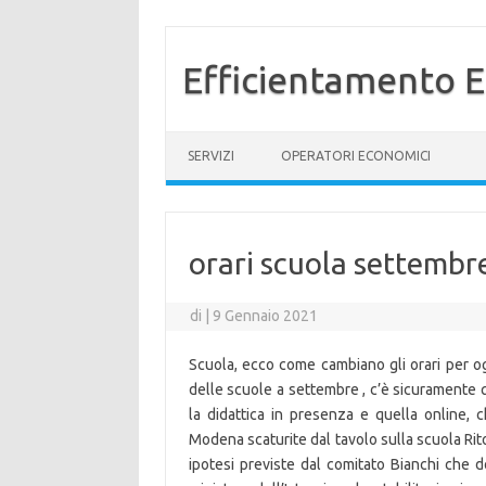
Efficientamento E
Vai al contenuto
SERVIZI
OPERATORI ECONOMICI
orari scuola settembr
di
|
9 Gennaio 2021
Scuola, ecco come cambiano gli orari per ogn
delle scuole a settembre , c’è sicuramente qu
la didattica in presenza e quella online, c
Modena scaturite dal tavolo sulla scuola Rito
ipotesi previste dal comitato Bianchi che d