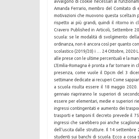
avvalgono di cookie necessari al funzionam
Amanda Ferrario, membro del Comitato di es
motivazioni che muovono questa scelta.In pri
rispetto ai più grandi, quindi il ritorno i
Cravero Published in Articoli, Settembre 20
scuola: se le modalità di svolgimento della
ordinanza, non è ancora così per quanto con
scolastico (2019/20) i … 24 Ottobre, 2020 Le t
alle prese con le ultime percentuali e la man
L'Emilia-Romagna è pronta a far tornare in c
presenza, come vuole il Dpcm del 3 dicem
settimane dedicate ai recuperi Come sappiam
a scuola risulta essere il 18 maggio 2020. 
gennaio riapriranno le superiori di seco
essere per elementari, medie e superiori ri
ingressi contingentati e aumento dei trasporti
trasporti e tamponi Il decreto prevede il 7
ingressi che sarebbero poi anche scaglionat
dell’uscita dalle strutture. Il 14 settembre 
studenti sui banchi di scuola. Ecco a cosa