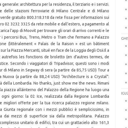
enerale: architettura per la residenza, il terziario e i servizi.
e delle stazioni ferroviarie di Milano Centrale e di Milano
o verde gratuito 800.318.318 da rete fissa per informazioni sui
ro 02 3232 3325 da rete mobile e dall'estero, a pagamento al
arica l'app di Moovit per trovare gli orari di arrivo correnti e le
r i percorsi Bus, Treno, Metro o Tram che fermano a Palazzo
GHI
one (littéralement « Palais de la Raison » est un bâtiment
é sur la Piazza Mercanti, situé en face de la Loggia degli Osii.Il a
it autrefois les fonctions de broletto (en d'autres termes, de
stice. Secondo i viaggiatori di Tripadvisor, questi sono i modi
ur di Milano in Segway di sera (a partire da 85,75 USD) Tour a
 Nuova (a partire da 88,24 USD) "Architecture is a Crystal":
Città della Lombardia. No thanks, just show me the news. Rimani
lla piazza allâinterno del Palazzo della Regione ha luogo una
IGU
 ogni giorno: la 02 Ice, realizzata dalla Regione Lombardia
e migliori offerte per la tua ricerca palazzo regione milano.
a Giunta regionale con i mezzi pubblici è semplicissimo, in
ia dai mezzi di superficie sia dalla metropolitana. Palazzo
mplesso unitario di edifici, tra cui un grattacielo alto 161,3