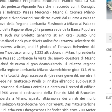
tema Duemila Progettista Strutturale: Franco Mola La sua
 del podestà Aliprando Fava che in accordo con il Consiglio
â¦ Indirizzo: Piazza Mercanti - Milano (). Cronaca Milano,
gione e rivendicazioni sociali: tre eventi dal Duomo a Palazzo
Nuovo della Regione Lombardia. Flashmob a Milano al Palazzo
o della Ragione albergó la primera sede de la Banca Popolare
ft auch nur Broletto genannt) ist ein Rats-, Justiz- und
O
 Mailand. Book your tickets online for Terrazza Belvedere dal
reviews, articles, and 13 photos of Terrazza Belvedere dal
CRE
 Tripadvisor among 1,232 attractions in Milan. Il presidente
o a Palazzo Lombardia la visita del nuovo questore di Milano
abrió de nuevo el gran deambulatorio . Il Palazzo Regione
ella regione Lombardia. Milano, via melchiorre gioia 135. Vi ha
 la totalità degli assessorati (direzioni generali), me ntre il
ede nel Grattacielo Pirelli. Si innalza all'angolo sud-ovest di
 stazione di Milano Centrale.Ha detenuto il record di edificio
 1966, anno di costruzione della Tour du Midi di Bruxelles
ELE
ardia a Milano, ispirato allâarmonia dei crinali dei monti
n soluzioni tecnologiche non indifferenti. Das mittelalterliche
n Stil erbauten Obergeschoss befindet sich etwa 200 Meter