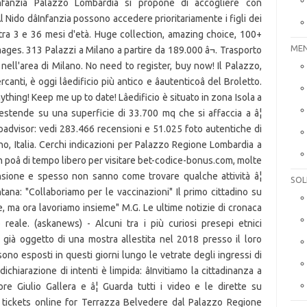
infanzia Palazzo Lombardia si propone di accogliere con
l Nido dâInfanzia possono accedere prioritariamente i figli dei
ra 3 e 36 mesi d'età. Huge collection, amazing choice, 100+
MEN
mages. 313 Palazzi a Milano a partire da 189.000 â¬. Trasporto
ll'area di Milano. No need to register, buy now! Il Palazzo,
anti, è oggi lâedificio più antico e âautenticoâ del Broletto.
thing! Keep me up to date! Lâedificio è situato in zona Isola a
estende su una superficie di 33.700 mq che si affaccia a â¦
ipadvisor: vedi 283.466 recensioni e 51.025 foto autentiche di
no, Italia. Cerchi indicazioni per Palazzo Regione Lombardia a
n poâ di tempo libero per visitare bet-codice-bonus.com, molte
sione e spesso non sanno come trovare qualche attività â¦
SOL
tana: "Collaboriamo per le vaccinazioni" Il primo cittadino su
e, ma ora lavoriamo insieme" M.G. Le ultime notizie di cronaca
 reale. (askanews) - Alcuni tra i più curiosi presepi etnici
i, già oggetto di una mostra allestita nel 2018 presso il loro
no esposti in questi giorni lungo le vetrate degli ingressi di
hiarazione di intenti è limpida: âInvitiamo la cittadinanza a
sore Giulio Gallera e â¦ Guarda tutti i video e le dirette su
tickets online for Terrazza Belvedere dal Palazzo Regione