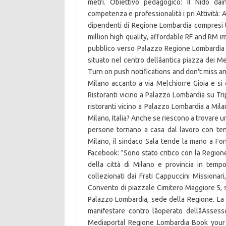
metri. Obiettivo pedagogico: Il Nido dâ
competenza e professionalità i pri Attività: A
dipendenti di Regione Lombardia compresi t
million high quality, affordable RF and RM i
pubblico verso Palazzo Regione Lombardia ne
situato nel centro dellâantica piazza dei Merc
Turn on push notifications and don't miss any
Milano accanto a via Melchiorre Gioia e si 
Ristoranti vicino a Palazzo Lombardia su Tr
ristoranti vicino a Palazzo Lombardia a Mila
Milano, Italia? Anche se riescono a trovare u
persone tornano a casa dal lavoro con ten
Milano, il sindaco Sala tende la mano a Fon
Facebook: "Sono stato critico con la Region
della città di Milano e provincia in tempo
collezionati dai Frati Cappuccini Missionar
Convento di piazzale Cimitero Maggiore 5, so
Palazzo Lombardia, sede della Regione. La dic
manifestare contro lâoperato dellâAsses
Mediaportal Regione Lombardia Book your 