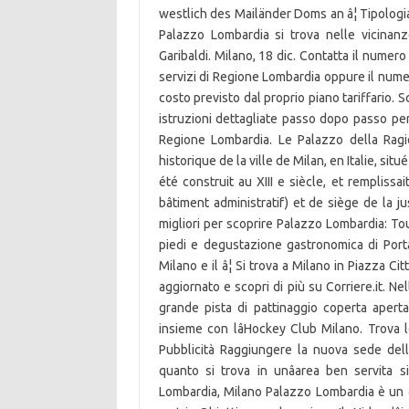
westlich des Mailänder Doms an â¦ Tipologia g
Palazzo Lombardia si trova nelle vicinanz
Garibaldi. Milano, 18 dic. Contatta il numer
servizi di Regione Lombardia oppure il nume
costo previsto dal proprio piano tariffario. Sc
istruzioni dettagliate passo dopo passo pe
Regione Lombardia. Le Palazzo della Ragi
historique de la ville de Milan, en Italie, situ
été construit au XIII e siècle, et remplissa
bâtiment administratif) et de siège de la ju
migliori per scoprire Palazzo Lombardia: To
piedi e degustazione gastronomica di Porta
Milano e il â¦ Si trova a Milano in Piazza 
aggiornato e scopri di più su Corriere.it. Ne
grande pista di pattinaggio coperta aperta
insieme con lâHockey Club Milano. Trova l
Pubblicità Raggiungere la nuova sede dell
quanto si trova in unâarea ben servita s
Lombardia, Milano Palazzo Lombardia è un co