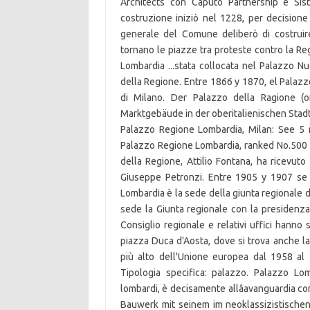
Architects con Caputo Partnership e Sis
costruzione iniziò nel 1228, per decisione
generale del Comune deliberò di costruire 
tornano le piazze tra proteste contro la Re
Lombardia ...stata collocata nel Palazzo 
della Regione. Entre 1866 y 1870, el Palazz
di Milano. Der Palazzo della Ragione (o
Marktgebäude in der oberitalienischen Stadt
Palazzo Regione Lombardia, Milan: See 5 
Palazzo Regione Lombardia, ranked No.500 on
della Regione, Attilio Fontana, ha ricevut
Giuseppe Petronzi. Entre 1905 y 1907 se 
Lombardia è la sede della giunta regionale d
sede la Giunta regionale con la presidenza e
Consiglio regionale e relativi uffici hanno s
piazza Duca d'Aosta, dove si trova anche la
più alto dell'Unione europea dal 1958 al
Tipologia specifica: palazzo. Palazzo Lomb
lombardi, è decisamente allâavanguardia co
Bauwerk mit seinem im neoklassizistische