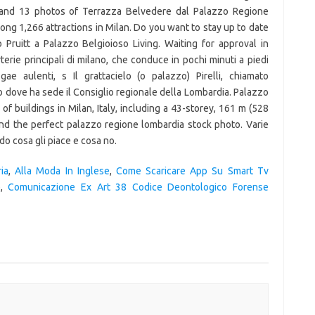
s, and 13 photos of Terrazza Belvedere dal Palazzo Regione
ng 1,266 attractions in Milan. Do you want to stay up to date
Pruitt a Palazzo Belgioioso Living. Waiting for approval in
terie principali di milano, che conduce in pochi minuti a piedi
ae aulenti, s Il grattacielo (o palazzo) Pirelli, chiamato
o dove ha sede il Consiglio regionale della Lombardia. Palazzo
f buildings in Milan, Italy, including a 43-storey, 161 m (528
 Find the perfect palazzo regione lombardia stock photo. Varie
o cosa gli piace e cosa no.
ia
,
Alla Moda In Inglese
,
Come Scaricare App Su Smart Tv
e
,
Comunicazione Ex Art 38 Codice Deontologico Forense