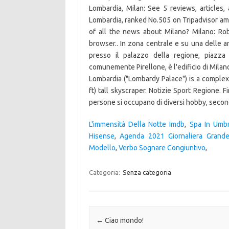
Lombardia, Milan: See 5 reviews, article
Lombardia, ranked No.505 on Tripadvisor amo
of all the news about Milano? Milano: Rob 
browser.. In zona centrale e su una delle ar
presso il palazzo della regione, piazza g
comunemente Pirellone, è l'edificio di Milan
Lombardia ("Lombardy Palace") is a complex o
ft) tall skyscraper. Notizie Sport Regione.
persone si occupano di diversi hobby, second
L'immensità Della Notte Imdb
,
Spa In Umbr
Hisense
,
Agenda 2021 Giornaliera Grand
Modello
,
Verbo Sognare Congiuntivo
,
Categoria:
Senza categoria
Navigazione articolo
←
Ciao mondo!