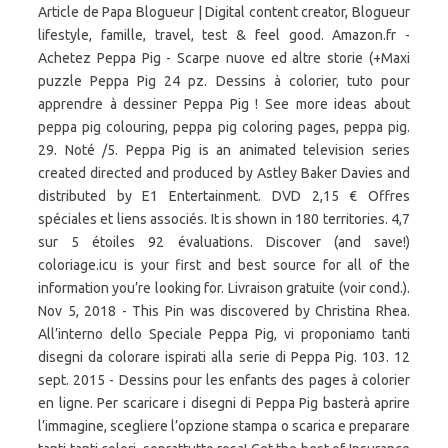
Article de Papa Blogueur | Digital content creator, Blogueur
lifestyle, famille, travel, test & feel good. Amazon.fr -
Achetez Peppa Pig - Scarpe nuove ed altre storie (+Maxi
puzzle Peppa Pig 24 pz. Dessins à colorier, tuto pour
apprendre à dessiner Peppa Pig ! See more ideas about
peppa pig colouring, peppa pig coloring pages, peppa pig.
29. Noté /5. Peppa Pig is an animated television series
created directed and produced by Astley Baker Davies and
distributed by E1 Entertainment. DVD 2,15 € Offres
spéciales et liens associés. It is shown in 180 territories. 4,7
sur 5 étoiles 92 évaluations. Discover (and save!)
coloriage.icu is your first and best source for all of the
information you’re looking for. Livraison gratuite (voir cond.).
Nov 5, 2018 - This Pin was discovered by Christina Rhea.
All’interno dello Speciale Peppa Pig, vi proponiamo tanti
disegni da colorare ispirati alla serie di Peppa Pig. 103. 12
sept. 2015 - Dessins pour les enfants des pages à colorier
en ligne. Per scaricare i disegni di Peppa Pig basterà aprire
l’immagine, scegliere l’opzione stampa o scarica e preparare