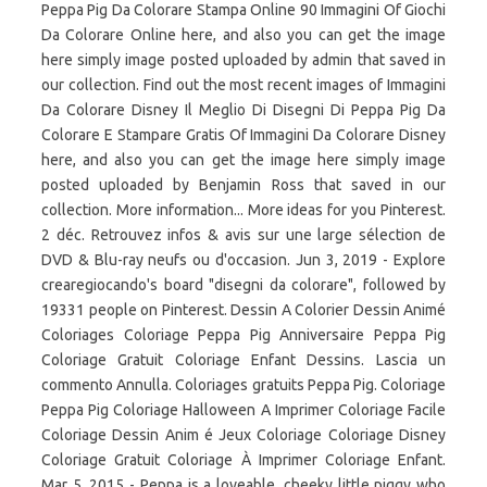
Peppa Pig Da Colorare Stampa Online 90 Immagini Of Giochi
Da Colorare Online here, and also you can get the image
here simply image posted uploaded by admin that saved in
our collection. Find out the most recent images of Immagini
Da Colorare Disney Il Meglio Di Disegni Di Peppa Pig Da
Colorare E Stampare Gratis Of Immagini Da Colorare Disney
here, and also you can get the image here simply image
posted uploaded by Benjamin Ross that saved in our
collection. More information... More ideas for you Pinterest.
2 déc. Retrouvez infos & avis sur une large sélection de
DVD & Blu-ray neufs ou d'occasion. Jun 3, 2019 - Explore
crearegiocando's board "disegni da colorare", followed by
19331 people on Pinterest. Dessin A Colorier Dessin Animé
Coloriages Coloriage Peppa Pig Anniversaire Peppa Pig
Coloriage Gratuit Coloriage Enfant Dessins. Lascia un
commento Annulla. Coloriages gratuits Peppa Pig. Coloriage
Peppa Pig Coloriage Halloween A Imprimer Coloriage Facile
Coloriage Dessin Anim é Jeux Coloriage Coloriage Disney
Coloriage Gratuit Coloriage À Imprimer Coloriage Enfant.
Mar 5, 2015 - Peppa is a loveable, cheeky little piggy who