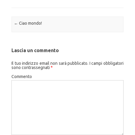
Navigazione articolo
←
Ciao mondo!
Lascia un commento
Il tuo indirizzo email non sarà pubblicato.
I campi obbligatori
sono contrassegnati
*
Commento