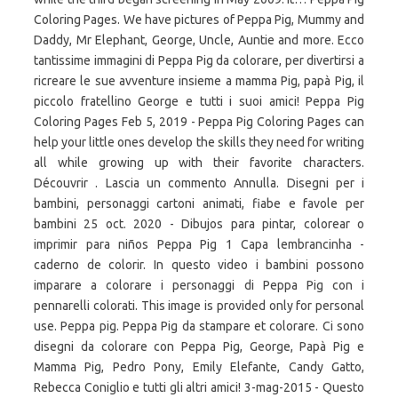
Coloring Pages. We have pictures of Peppa Pig, Mummy and
Daddy, Mr Elephant, George, Uncle, Auntie and more. Ecco
tantissime immagini di Peppa Pig da colorare, per divertirsi a
ricreare le sue avventure insieme a mamma Pig, papà Pig, il
piccolo fratellino George e tutti i suoi amici! Peppa Pig
Coloring Pages Feb 5, 2019 - Peppa Pig Coloring Pages can
help your little ones develop the skills they need for writing
all while growing up with their favorite characters.
Découvrir . Lascia un commento Annulla. Disegni per i
bambini, personaggi cartoni animati, fiabe e favole per
bambini 25 oct. 2020 - Dibujos para pintar, colorear o
imprimir para niños Peppa Pig 1 Capa lembrancinha -
caderno de colorir. In questo video i bambini possono
imparare a colorare i personaggi di Peppa Pig con i
pennarelli colorati. This image is provided only for personal
use. Peppa pig. Peppa Pig da stampare et colorare. Ci sono
disegni da colorare con Peppa Pig, George, Papà Pig e
Mamma Pig, Pedro Pony, Emily Elefante, Candy Gatto,
Rebecca Coniglio e tutti gli altri amici! 3-mag-2015 - Questo