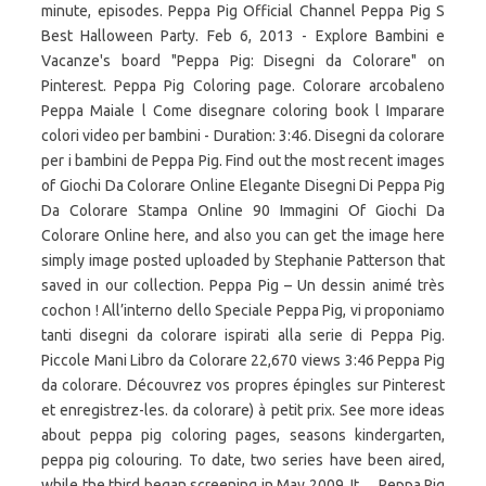
minute, episodes. Peppa Pig Official Channel Peppa Pig S
Best Halloween Party. Feb 6, 2013 - Explore Bambini e
Vacanze's board "Peppa Pig: Disegni da Colorare" on
Pinterest. Peppa Pig Coloring page. Colorare arcobaleno
Peppa Maiale l Come disegnare coloring book l Imparare
colori video per bambini - Duration: 3:46. Disegni da colorare
per i bambini de Peppa Pig. Find out the most recent images
of Giochi Da Colorare Online Elegante Disegni Di Peppa Pig
Da Colorare Stampa Online 90 Immagini Of Giochi Da
Colorare Online here, and also you can get the image here
simply image posted uploaded by Stephanie Patterson that
saved in our collection. Peppa Pig – Un dessin animé très
cochon ! All’interno dello Speciale Peppa Pig, vi proponiamo
tanti disegni da colorare ispirati alla serie di Peppa Pig.
Piccole Mani Libro da Colorare 22,670 views 3:46 Peppa Pig
da colorare. Découvrez vos propres épingles sur Pinterest
et enregistrez-les. da colorare) à petit prix. See more ideas
about peppa pig coloring pages, seasons kindergarten,
peppa pig colouring. To date, two series have been aired,
while the third began screening in May 2009. It… Peppa Pig