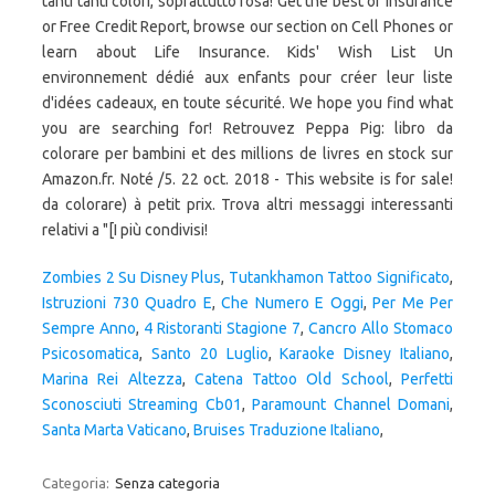
tanti tanti colori, soprattutto rosa! Get the best of Insurance
or Free Credit Report, browse our section on Cell Phones or
learn about Life Insurance. Kids' Wish List Un
environnement dédié aux enfants pour créer leur liste
d'idées cadeaux, en toute sécurité. We hope you find what
you are searching for! Retrouvez Peppa Pig: libro da
colorare per bambini et des millions de livres en stock sur
Amazon.fr. Noté /5. 22 oct. 2018 - This website is for sale!
da colorare) à petit prix. Trova altri messaggi interessanti
relativi a "[I più condivisi!
Zombies 2 Su Disney Plus
,
Tutankhamon Tattoo Significato
,
Istruzioni 730 Quadro E
,
Che Numero E Oggi
,
Per Me Per
Sempre Anno
,
4 Ristoranti Stagione 7
,
Cancro Allo Stomaco
Psicosomatica
,
Santo 20 Luglio
,
Karaoke Disney Italiano
,
Marina Rei Altezza
,
Catena Tattoo Old School
,
Perfetti
Sconosciuti Streaming Cb01
,
Paramount Channel Domani
,
Santa Marta Vaticano
,
Bruises Traduzione Italiano
,
Categoria:
Senza categoria