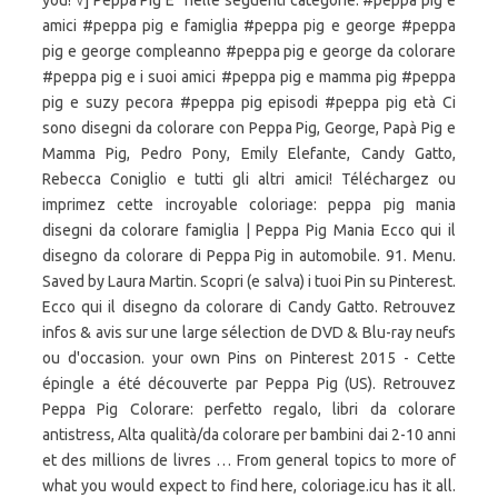
you! √] Peppa Pig E" nelle seguenti categorie: #peppa pig e
amici #peppa pig e famiglia #peppa pig e george #peppa
pig e george compleanno #peppa pig e george da colorare
#peppa pig e i suoi amici #peppa pig e mamma pig #peppa
pig e suzy pecora #peppa pig episodi #peppa pig età Ci
sono disegni da colorare con Peppa Pig, George, Papà Pig e
Mamma Pig, Pedro Pony, Emily Elefante, Candy Gatto,
Rebecca Coniglio e tutti gli altri amici! Téléchargez ou
imprimez cette incroyable coloriage: peppa pig mania
disegni da colorare famiglia | Peppa Pig Mania Ecco qui il
disegno da colorare di Peppa Pig in automobile. 91. Menu.
Saved by Laura Martin. Scopri (e salva) i tuoi Pin su Pinterest.
Ecco qui il disegno da colorare di Candy Gatto. Retrouvez
infos & avis sur une large sélection de DVD & Blu-ray neufs
ou d'occasion. your own Pins on Pinterest 2015 - Cette
épingle a été découverte par Peppa Pig (US). Retrouvez
Peppa Pig Colorare: perfetto regalo, libri da colorare
antistress, Alta qualità/da colorare per bambini dai 2-10 anni
et des millions de livres … From general topics to more of
what you would expect to find here, coloriage.icu has it all.