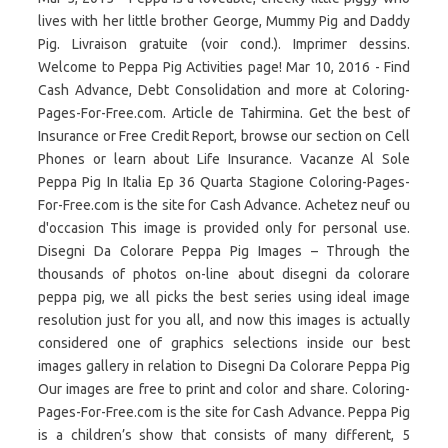
lives with her little brother George, Mummy Pig and Daddy
Pig. Livraison gratuite (voir cond.). Imprimer dessins.
Welcome to Peppa Pig Activities page! Mar 10, 2016 - Find
Cash Advance, Debt Consolidation and more at Coloring-
Pages-For-Free.com. Article de Tahirmina. Get the best of
Insurance or Free Credit Report, browse our section on Cell
Phones or learn about Life Insurance. Vacanze Al Sole
Peppa Pig In Italia Ep 36 Quarta Stagione Coloring-Pages-
For-Free.com is the site for Cash Advance. Achetez neuf ou
d'occasion This image is provided only for personal use.
Disegni Da Colorare Peppa Pig Images – Through the
thousands of photos on-line about disegni da colorare
peppa pig, we all picks the best series using ideal image
resolution just for you all, and now this images is actually
considered one of graphics selections inside our best
images gallery in relation to Disegni Da Colorare Peppa Pig
Our images are free to print and color and share. Coloring-
Pages-For-Free.com is the site for Cash Advance. Peppa Pig
is a children’s show that consists of many different, 5