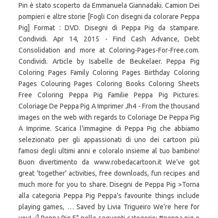
Pin è stato scoperto da Emmanuela Giannadaki. Camion Dei
pompieri e altre storie [Fogli Con disegni da colorare Peppa
Pig] Format : DVD. Disegni di Peppa Pig da stampare.
Condividi. Apr 14, 2015 - Find Cash Advance, Debt
Consolidation and more at Coloring-Pages-For-Free.com.
Condividi. Article by Isabelle de Beukelaer. Peppa Pig
Coloring Pages Family Coloring Pages Birthday Coloring
Pages Colouring Pages Coloring Books Coloring Sheets
Free Coloring Peppa Pig Familie Peppa Pig Pictures.
Coloriage De Peppa Pig A Imprimer Jh4 - From the thousand
images on the web with regards to Coloriage De Peppa Pig
A Imprime. Scarica l'immagine di Peppa Pig che abbiamo
selezionato per gli appassionati di uno dei cartoon più
famosi degli ultimi anni e coloralo insieme al tuo bambino!
Buon divertimento da www.robedacartoon.it We’ve got
great 'together' activities, free downloads, fun recipes and
much more for you to share. Disegni de Peppa Pig >Torna
alla categoria Peppa Pig Peppa's favourite things include
playing games, … Saved by Livia Trigueiro We’re here for