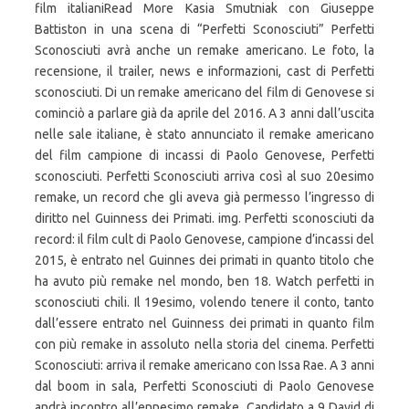
film italianiRead More Kasia Smutniak con Giuseppe
Battiston in una scena di “Perfetti Sconosciuti” Perfetti
Sconosciuti avrà anche un remake americano. Le foto, la
recensione, il trailer, news e informazioni, cast di Perfetti
sconosciuti. Di un remake americano del film di Genovese si
cominciò a parlare già da aprile del 2016. A 3 anni dall’uscita
nelle sale italiane, è stato annunciato il remake americano
del film campione di incassi di Paolo Genovese, Perfetti
sconosciuti. Perfetti Sconosciuti arriva così al suo 20esimo
remake, un record che gli aveva già permesso l’ingresso di
diritto nel Guinness dei Primati. img. Perfetti sconosciuti da
record: il film cult di Paolo Genovese, campione d’incassi del
2015, è entrato nel Guinnes dei primati in quanto titolo che
ha avuto più remake nel mondo, ben 18. Watch perfetti in
sconosciuti chili. Il 19esimo, volendo tenere il conto, tanto
dall’essere entrato nel Guinness dei primati in quanto film
con più remake in assoluto nella storia del cinema. Perfetti
Sconosciuti: arriva il remake americano con Issa Rae. A 3 anni
dal boom in sala, Perfetti Sconosciuti di Paolo Genovese
andrà incontro all’ennesimo remake. Candidato a 9 David di