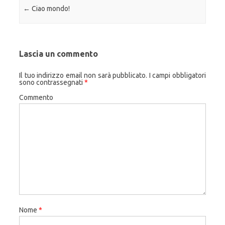
Navigazione articolo
←
Ciao mondo!
Lascia un commento
Il tuo indirizzo email non sarà pubblicato.
I campi obbligatori
sono contrassegnati
*
Commento
Nome
*