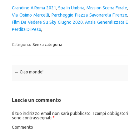
Grandine A Roma 2021
,
Spa In Umbria
,
Mission Scena Finale
,
Via Osimo Marcelli
,
Parcheggio Piazza Savonarola Firenze
,
Film Da Vedere Su Sky Giugno 2020
,
Ansia Generalizzata E
Perdita Di Peso
,
Categoria:
Senza categoria
Navigazione articolo
←
Ciao mondo!
Lascia un commento
Il tuo indirizzo email non sarà pubblicato.
I campi obbligatori
sono contrassegnati
*
Commento