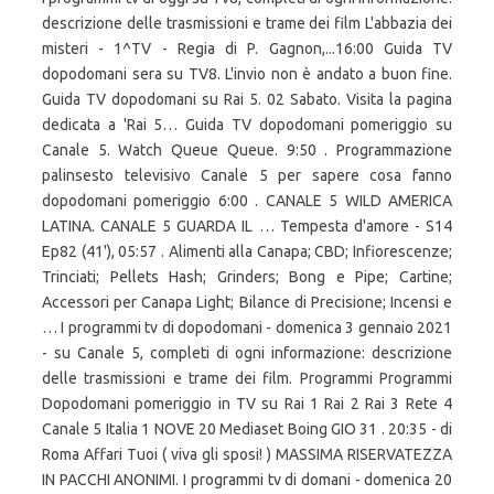
descrizione delle trasmissioni e trame dei film L'abbazia dei
misteri - 1^TV - Regia di P. Gagnon,...16:00 Guida TV
dopodomani sera su TV8. L'invio non è andato a buon fine.
Guida TV dopodomani su Rai 5. 02 Sabato. Visita la pagina
dedicata a 'Rai 5… Guida TV dopodomani pomeriggio su
Canale 5. Watch Queue Queue. 9:50 . Programmazione
palinsesto televisivo Canale 5 per sapere cosa fanno
dopodomani pomeriggio 6:00 . CANALE 5 WILD AMERICA
LATINA. CANALE 5 GUARDA IL … Tempesta d'amore - S14
Ep82 (41'), 05:57 . Alimenti alla Canapa; CBD; Infiorescenze;
Trinciati; Pellets Hash; Grinders; Bong e Pipe; Cartine;
Accessori per Canapa Light; Bilance di Precisione; Incensi e
… I programmi tv di dopodomani - domenica 3 gennaio 2021
- su Canale 5, completi di ogni informazione: descrizione
delle trasmissioni e trame dei film. Programmi Programmi
Dopodomani pomeriggio in TV su Rai 1 Rai 2 Rai 3 Rete 4
Canale 5 Italia 1 NOVE 20 Mediaset Boing GIO 31 . 20:35 - di
Roma Affari Tuoi ( viva gli sposi! ) MASSIMA RISERVATEZZA
IN PACCHI ANONIMI. I programmi tv di domani - domenica 20