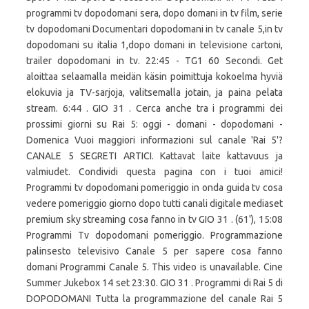
programmi tv dopodomani sera, dopo domani in tv film, serie
tv dopodomani Documentari dopodomani in tv canale 5,in tv
dopodomani su italia 1,dopo domani in televisione cartoni,
trailer dopodomani in tv. 22:45 - TG1 60 Secondi. Get
aloittaa selaamalla meidän käsin poimittuja kokoelma hyviä
elokuvia ja TV-sarjoja, valitsemalla jotain, ja paina pelata
stream. 6:44 . GIO 31 . Cerca anche tra i programmi dei
prossimi giorni su Rai 5: oggi - domani - dopodomani -
Domenica Vuoi maggiori informazioni sul canale 'Rai 5'?
CANALE 5 SEGRETI ARTICI. Kattavat laite kattavuus ja
valmiudet. Condividi questa pagina con i tuoi amici!
Programmi tv dopodomani pomeriggio in onda guida tv cosa
vedere pomeriggio giorno dopo tutti canali digitale mediaset
premium sky streaming cosa fanno in tv GIO 31 . (61'), 15:08
Programmi Tv dopodomani pomeriggio. Programmazione
palinsesto televisivo Canale 5 per sapere cosa fanno
domani Programmi Canale 5. This video is unavailable. Cine
Summer Jukebox 14 set 23:30. GIO 31 . Programmi di Rai 5 di
DOPODOMANI Tutta la programmazione del canale Rai 5