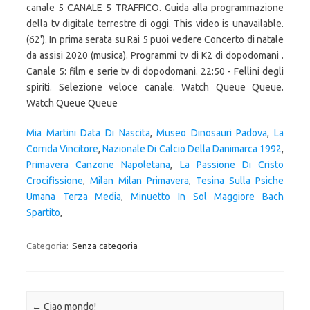
canale 5 CANALE 5 TRAFFICO. Guida alla programmazione
della tv digitale terrestre di oggi. This video is unavailable.
(62'). In prima serata su Rai 5 puoi vedere Concerto di natale
da assisi 2020 (musica). Programmi tv di K2 di dopodomani .
Canale 5: film e serie tv di dopodomani. 22:50 - Fellini degli
spiriti. Selezione veloce canale. Watch Queue Queue.
Watch Queue Queue
Mia Martini Data Di Nascita
,
Museo Dinosauri Padova
,
La
Corrida Vincitore
,
Nazionale Di Calcio Della Danimarca 1992
,
Primavera Canzone Napoletana
,
La Passione Di Cristo
Crocifissione
,
Milan Milan Primavera
,
Tesina Sulla Psiche
Umana Terza Media
,
Minuetto In Sol Maggiore Bach
Spartito
,
Categoria:
Senza categoria
Navigazione articolo
←
Ciao mondo!