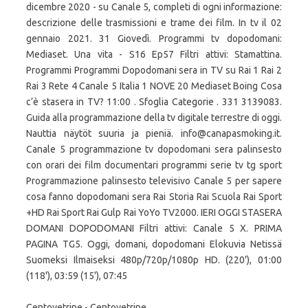
dicembre 2020 - su Canale 5, completi di ogni informazione:
descrizione delle trasmissioni e trame dei film. In tv il 02
gennaio 2021. 31 Giovedì. Programmi tv dopodomani:
Mediaset. Una vita - S16 Ep57 Filtri attivi: Stamattina.
Programmi Programmi Dopodomani sera in TV su Rai 1 Rai 2
Rai 3 Rete 4 Canale 5 Italia 1 NOVE 20 Mediaset Boing Cosa
c’è stasera in TV? 11:00 . Sfoglia Categorie . 331 3139083.
Guida alla programmazione della tv digitale terrestre di oggi.
Nauttia näytöt suuria ja pieniä. info@canapasmoking.it.
Canale 5 programmazione tv dopodomani sera palinsesto
con orari dei film documentari programmi serie tv tg sport
Programmazione palinsesto televisivo Canale 5 per sapere
cosa fanno dopodomani sera Rai Storia Rai Scuola Rai Sport
+HD Rai Sport Rai Gulp Rai YoYo TV2000. IERI OGGI STASERA
DOMANI DOPODOMANI Filtri attivi: Canale 5 X. PRIMA
PAGINA TG5. Oggi, domani, dopodomani Elokuvia Netissä
Suomeksi Ilmaiseksi 480p/720p/1080p HD. (220'), 01:00
(118'), 03:59 (15'), 07:45
Centovetrine - Centovetrine