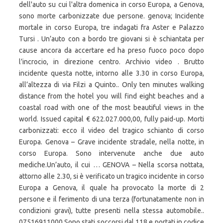
dell'auto su cui l'altra domenica in corso Europa, a Genova,
sono morte carbonizzate due persone. genova; Incidente
mortale in corso Europa, tre indagati fra Aster e Palazzo
Tursi . Un’auto con a bordo tre giovani si è schiantata per
cause ancora da accertare ed ha preso fuoco poco dopo
l’incrocio, in direzione centro. Archivio video . Brutto
incidente questa notte, intorno alle 3.30 in corso Europa,
all’altezza di via Filzi a Quinto.. Only ten minutes walking
distance from the hotel you will find eight beaches and a
coastal road with one of the most beautiful views in the
world. Issued capital € 622.027.000,00, fully paid-up. Morti
carbonizzati: ecco il video del tragico schianto di corso
Europa. Genova – Grave incidente stradale, nella notte, in
corso Europa. Sono intervenute anche due auto
mediche.Un’auto, il cui … GENOVA – Nella scorsa nottata,
attorno alle 2.30, si è verificato un tragico incidente in corso
Europa a Genova, il quale ha provocato la morte di 2
persone e il ferimento di una terza (fortunatamente non in
condizioni gravi), tutte presenti nella stessa automobile..
07516911000 Sono stati soccorsi dal 118 e portati in codice