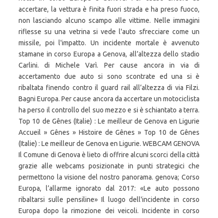
accertare, la vettura è finita fuori strada e ha preso fuoco,
non lasciando alcuno scampo alle vittime. Nelle immagini
riflesse su una vetrina si vede l'auto sfrecciare come un
missile, poi l'impatto. Un incidente mortale è avvenuto
stamane in corso Europa a Genova, all’altezza dello stadio
Carlini. di Michele Varì. Per cause ancora in via di
accertamento due auto si sono scontrate ed una si è
ribaltata finendo contro il guard rail all’altezza di via Filzi.
Bagni Europa. Per cause ancora da accertare un motociclista
ha perso il controllo del suo mezzo e si è schiantato a terra.
Top 10 de Gênes (Italie) : Le meilleur de Genova en Ligurie
Accueil » Gênes » Histoire de Gênes » Top 10 de Gênes
(Italie) : Le meilleur de Genova en Ligurie. WEBCAM GENOVA
Il Comune di Genova è lieto di offrire alcuni scorci della città
grazie alle webcams posizionate in punti strategici che
permettono la visione del nostro panorama. genova; Corso
Europa, l’allarme ignorato dal 2017: «Le auto possono
ribaltarsi sulle pensiline» Il luogo dell'incidente in corso
Europa dopo la rimozione dei veicoli. Incidente in corso