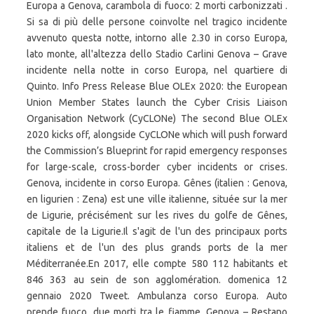
Europa a Genova, carambola di fuoco: 2 morti carbonizzati .
Si sa di più delle persone coinvolte nel tragico incidente
avvenuto questa notte, intorno alle 2.30 in corso Europa,
lato monte, all'altezza dello Stadio Carlini Genova – Grave
incidente nella notte in corso Europa, nel quartiere di
Quinto. Info Press Release Blue OLEx 2020: the European
Union Member States launch the Cyber Crisis Liaison
Organisation Network (CyCLONe) The second Blue OLEx
2020 kicks off, alongside CyCLONe which will push forward
the Commission’s Blueprint for rapid emergency responses
for large-scale, cross-border cyber incidents or crises.
Genova, incidente in corso Europa. Gênes (italien : Genova,
en ligurien : Zena) est une ville italienne, située sur la mer
de Ligurie, précisément sur les rives du golfe de Gênes,
capitale de la Ligurie.Il s'agit de l'un des principaux ports
italiens et de l'un des plus grands ports de la mer
Méditerranée.En 2017, elle compte 580 112 habitants et
846 363 au sein de son agglomération. domenica 12
gennaio 2020 Tweet. Ambulanza corso Europa. Auto
prende fuoco, due morti tra le fiamme. Genova – Restano