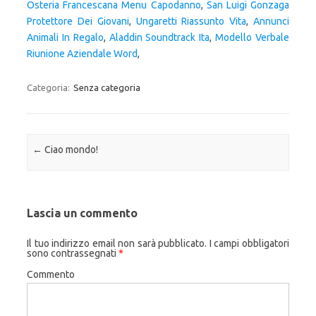
Osteria Francescana Menu Capodanno
,
San Luigi Gonzaga
Protettore Dei Giovani
,
Ungaretti Riassunto Vita
,
Annunci
Animali In Regalo
,
Aladdin Soundtrack Ita
,
Modello Verbale
Riunione Aziendale Word
,
Categoria:
Senza categoria
Navigazione articolo
←
Ciao mondo!
Lascia un commento
Il tuo indirizzo email non sarà pubblicato.
I campi obbligatori
sono contrassegnati
*
Commento