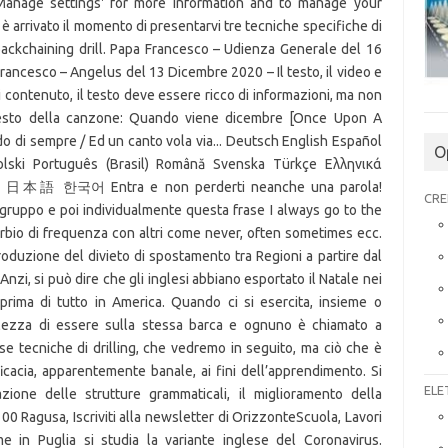
O
CRE
ELE