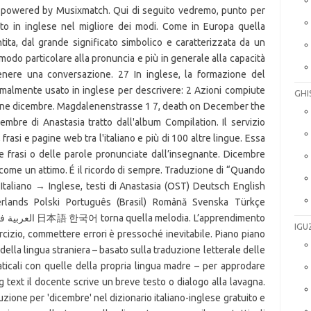
GHI
IGU