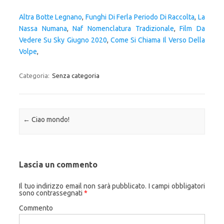
Altra Botte Legnano
,
Funghi Di Ferla Periodo Di Raccolta
,
La
Nassa Numana
,
Naf Nomenclatura Tradizionale
,
Film Da
Vedere Su Sky Giugno 2020
,
Come Si Chiama Il Verso Della
Volpe
,
Categoria:
Senza categoria
Navigazione articolo
←
Ciao mondo!
Lascia un commento
Il tuo indirizzo email non sarà pubblicato.
I campi obbligatori
sono contrassegnati
*
Commento