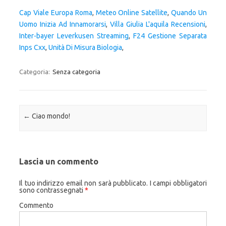
Cap Viale Europa Roma
,
Meteo Online Satellite
,
Quando Un
Uomo Inizia Ad Innamorarsi
,
Villa Giulia L'aquila Recensioni
,
Inter-bayer Leverkusen Streaming
,
F24 Gestione Separata
Inps Cxx
,
Unità Di Misura Biologia
,
Categoria:
Senza categoria
Navigazione articolo
←
Ciao mondo!
Lascia un commento
Il tuo indirizzo email non sarà pubblicato.
I campi obbligatori
sono contrassegnati
*
Commento