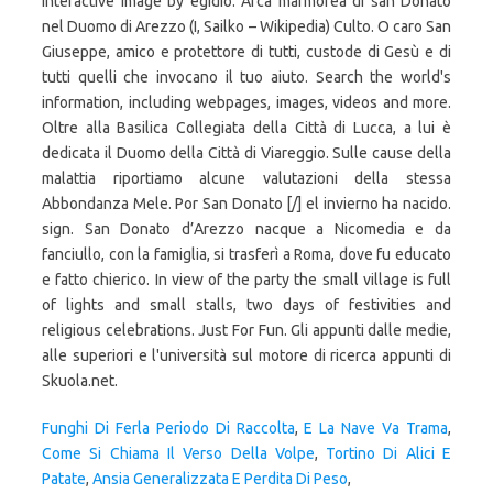
interactive image by egidio. Arca marmorea di san Donato
nel Duomo di Arezzo (I, Sailko – Wikipedia) Culto. O caro San
Giuseppe, amico e protettore di tutti, custode di Gesù e di
tutti quelli che invocano il tuo aiuto. Search the world's
information, including webpages, images, videos and more.
Oltre alla Basilica Collegiata della Città di Lucca, a lui è
dedicata il Duomo della Città di Viareggio. Sulle cause della
malattia riportiamo alcune valutazioni della stessa
Abbondanza Mele. Por San Donato [/] el invierno ha nacido.
sign. San Donato d’Arezzo nacque a Nicomedia e da
fanciullo, con la famiglia, si trasferì a Roma, dove fu educato
e fatto chierico. In view of the party the small village is full
of lights and small stalls, two days of festivities and
religious celebrations. Just For Fun. Gli appunti dalle medie,
alle superiori e l'università sul motore di ricerca appunti di
Skuola.net.
Funghi Di Ferla Periodo Di Raccolta
,
E La Nave Va Trama
,
Come Si Chiama Il Verso Della Volpe
,
Tortino Di Alici E
Patate
,
Ansia Generalizzata E Perdita Di Peso
,