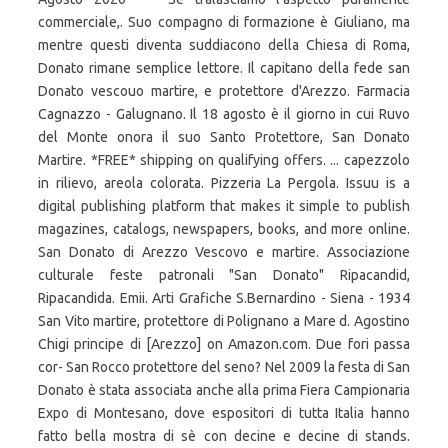
commerciale,. Suo compagno di formazione è Giuliano, ma
mentre questi diventa suddiacono della Chiesa di Roma,
Donato rimane semplice lettore. Il capitano della fede san
Donato vescouo martire, e protettore d'Arezzo. Farmacia
Cagnazzo - Galugnano. Il 18 agosto è il giorno in cui Ruvo
del Monte onora il suo Santo Protettore, San Donato
Martire. *FREE* shipping on qualifying offers. ... capezzolo
in rilievo, areola colorata. Pizzeria La Pergola. Issuu is a
digital publishing platform that makes it simple to publish
magazines, catalogs, newspapers, books, and more online.
San Donato di Arezzo Vescovo e martire. Associazione
culturale feste patronali "San Donato" Ripacandid,
Ripacandida. Emii. Arti Grafiche S.Bernardino - Siena - 1934
San Vito martire, protettore di Polignano a Mare d. Agostino
Chigi principe di [Arezzo] on Amazon.com. Due fori passa
cor- San Rocco protettore del seno? Nel 2009 la festa di San
Donato è stata associata anche alla prima Fiera Campionaria
Expo di Montesano, dove espositori di tutta Italia hanno
fatto bella mostra di sè con decine e decine di stands.