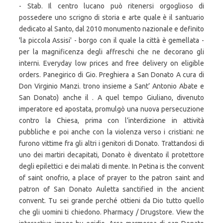
- Stab. Il centro lucano può ritenersi orgoglioso di
possedere uno scrigno di storia e arte quale è il santuario
dedicato al Santo, dal 2010 monumento nazionale e definito
'la piccola Assisi' - borgo con il quale la città è gemellata -
per la magnificenza degli affreschi che ne decorano gli
interni. Everyday low prices and free delivery on eligible
orders. Panegirico di Gio. Preghiera a San Donato A cura di
Don Virginio Manzi. trono insieme a Sant’ Antonio Abate e
San Donato) anche il . A quel tempo Giuliano, divenuto
imperatore ed apostata, promulgò una nuova persecuzione
contro la Chiesa, prima con l’interdizione in attività
pubbliche e poi anche con la violenza verso i cristiani: ne
furono vittime fra gli altri i genitori di Donato. Trattandosi di
uno dei martiri decapitati, Donato è diventato il protettore
degli epilettici e dei malati di mente. In Petina is the convent
of saint onofrio, a place of prayer to the patron saint and
patron of San Donato Auletta sanctified in the ancient
convent. Tu sei grande perché ottieni da Dio tutto quello
che gli uomini ti chiedono. Pharmacy / Drugstore. View the