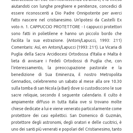
aiutandoti con lunghe preghiere e penitenze, concedici di
essere riconoscenti a Dio Padre Onnipotente per averci
fatto nascere nel cristianesimo. Un'ipotesi da Castelli Ex
voto n. 1. CAPPUCCIO PROTETTORE - I cappucci protettori
sono fatti in polietilene e hanno un piccolo bordo che
facilita la sua estrazione. (Antoni/Lapucci, 1993: 211)
Comentaris: Así, en Antoni/Lapucci (1993: 211). La Vicaria di
Puglia della Sacra Arcidiocesi Ortodossa d'Italia e Malta è
lieta di avvisare i Fedeli Ortodossi di Puglia che, con
l'interessamento, la preoccupazione pastorale e la
benedizione di Sua Eminenza, il nostro Metropolita
Gennadios, celebreremo un sabato al mese alla ore 10.30
sulla tomba di san Nicola (a Bari) dove si custodiscono le sue
sacre reliquie, secondo il seguente calendario. Il culto è
ampiamente diffuso in tutta Italia ove si trovano molte
chiese dedicate a lui e viene venerato particolarmente come
protettore dei casi epilettici. San Domenico di Guzmán,
protettore degli astronomi, degli oratori e delle cucitrici, è
uno dei santi più venerati e popolari del Cristianesimo, tanto