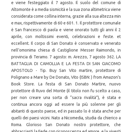
e viene festeggiato il 7 agosto. Il suolo del comune di
Altomonte è a media sismicità e la sua zona altimetrica viene
considerata come collina interna, grazie alla sua altezza min
e max, rispettivamente di 60 e 601. 1. Il protettore comunale
è San francesco di paola e viene onorato tutti gli anni il 2
aprile, con moltissimi eventi, celebrazioni e feste. et
eccellent. Il corpo di San Donato è conservato e venerato
nell’omonima chiesa di Castiglione Messer Raimondo, in
provincia di Teramo. 7 agosto: m. Arezzo, 7 agosto 362. LA
BATTAGLIA DI CAMOLLIA E LA FESTA DI SAN GIACOMO
APOSTOLO - Tip. Buy San Vito martire, protettore di
Polignano a Mare by De Donato, Vito (ISBN: ) from Amazon's
Book Store. La festa di San Donato Martire, nuovo
protettore di Ruvo del Monte (il titolo non fu scelto a caso,
per non creare una sorta di “sacra rivalità”), è stata e
continua ancora oggi ad essere la più solenne per gli
abitanti di questo paese, ed in passato lo è stata anche per
quelli dei paesi vicini. Nato a Nicomedia, studia da chierico a
Roma. Glorioso San Donato nostro protettore, che
abbracciasti la Fede con riconoscenza ed amore, e la vivesti