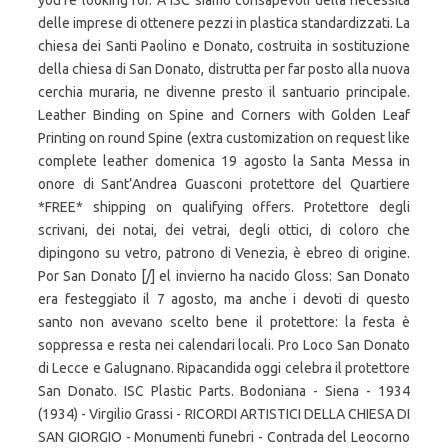
you're looking for. A ISC siamo consapevoli della necessità
delle imprese di ottenere pezzi in plastica standardizzati. La
chiesa dei Santi Paolino e Donato, costruita in sostituzione
della chiesa di San Donato, distrutta per far posto alla nuova
cerchia muraria, ne divenne presto il santuario principale.
Leather Binding on Spine and Corners with Golden Leaf
Printing on round Spine (extra customization on request like
complete leather domenica 19 agosto la Santa Messa in
onore di Sant’Andrea Guasconi protettore del Quartiere
*FREE* shipping on qualifying offers. Protettore degli
scrivani, dei notai, dei vetrai, degli ottici, di coloro che
dipingono su vetro, patrono di Venezia, è ebreo di origine.
Por San Donato [/] el invierno ha nacido Gloss: San Donato
era festeggiato il 7 agosto, ma anche i devoti di questo
santo non avevano scelto bene il protettore: la festa è
soppressa e resta nei calendari locali. Pro Loco San Donato
di Lecce e Galugnano. Ripacandida oggi celebra il protettore
San Donato. ISC Plastic Parts. Bodoniana - Siena - 1934
(1934) - Virgilio Grassi - RICORDI ARTISTICI DELLA CHIESA DI
SAN GIORGIO - Monumenti funebri - Contrada del Leocorno