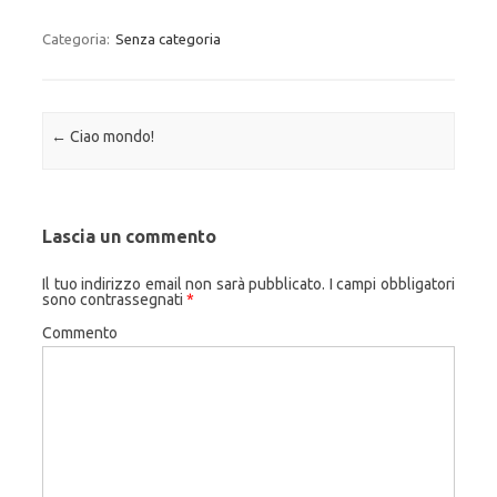
Categoria:
Senza categoria
Navigazione articolo
←
Ciao mondo!
Lascia un commento
Il tuo indirizzo email non sarà pubblicato.
I campi obbligatori
sono contrassegnati
*
Commento