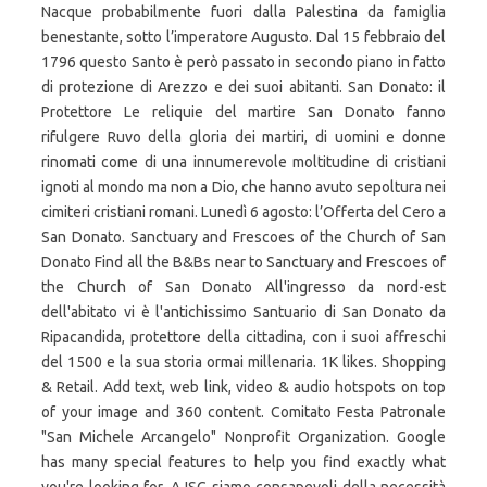
Nacque probabilmente fuori dalla Palestina da famiglia
benestante, sotto l’imperatore Augusto. Dal 15 febbraio del
1796 questo Santo è però passato in secondo piano in fatto
di protezione di Arezzo e dei suoi abitanti. San Donato: il
Protettore Le reliquie del martire San Donato fanno
rifulgere Ruvo della gloria dei martiri, di uomini e donne
rinomati come di una innumerevole moltitudine di cristiani
ignoti al mondo ma non a Dio, che hanno avuto sepoltura nei
cimiteri cristiani romani. Lunedì 6 agosto: l’Offerta del Cero a
San Donato. Sanctuary and Frescoes of the Church of San
Donato Find all the B&Bs near to Sanctuary and Frescoes of
the Church of San Donato All'ingresso da nord-est
dell'abitato vi è l'antichissimo Santuario di San Donato da
Ripacandida, protettore della cittadina, con i suoi affreschi
del 1500 e la sua storia ormai millenaria. 1K likes. Shopping
& Retail. Add text, web link, video & audio hotspots on top
of your image and 360 content. Comitato Festa Patronale
"San Michele Arcangelo" Nonprofit Organization. Google
has many special features to help you find exactly what