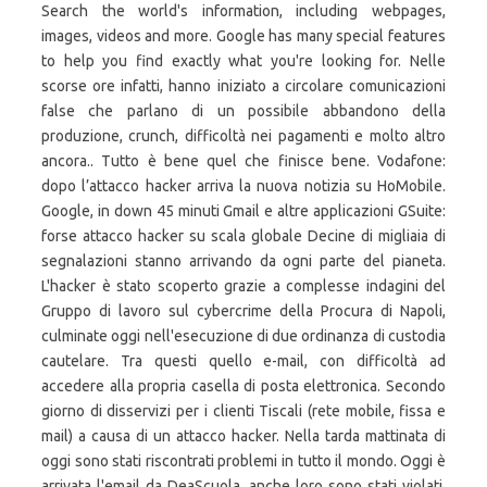
Search the world's information, including webpages,
images, videos and more. Google has many special features
to help you find exactly what you're looking for. Nelle
scorse ore infatti, hanno iniziato a circolare comunicazioni
false che parlano di un possibile abbandono della
produzione, crunch, difficoltà nei pagamenti e molto altro
ancora.. Tutto è bene quel che finisce bene. Vodafone:
dopo l’attacco hacker arriva la nuova notizia su HoMobile.
Google, in down 45 minuti Gmail e altre applicazioni GSuite:
forse attacco hacker su scala globale Decine di migliaia di
segnalazioni stanno arrivando da ogni parte del pianeta.
L'hacker è stato scoperto grazie a complesse indagini del
Gruppo di lavoro sul cybercrime della Procura di Napoli,
culminate oggi nell'esecuzione di due ordinanza di custodia
cautelare. Tra questi quello e-mail, con difficoltà ad
accedere alla propria casella di posta elettronica. Secondo
giorno di disservizi per i clienti Tiscali (rete mobile, fissa e
mail) a causa di un attacco hacker. Nella tarda mattinata di
oggi sono stati riscontrati problemi in tutto il mondo. Oggi è
arrivata l'email da DeaScuola, anche loro sono stati violati,