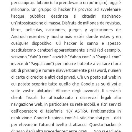
per comprare bitcoin (e lo prendevamo un po' in giro): oggi è
milionario. Un gruppo di hacker ha provato ad avvelenare
l’acqua pubblica destinata ai cittadini rischiando
un’intossicazione di massa. Disfruta de millones de revistas,
libros, películas, canciones, juegos y aplicaciones de
Android recientes y mucho más estés donde estés y en
cualquier dispositivo. Gli hacker lo sanno e spesso
sostituiscono caratteri apparentemente simili (ad esempio,
scrivono "Yah00.com" anziché "Yahoo.com" o "Paypa1.com"
invece di "Paypal.com") per indurre l'utente a visitare i loro
siti di phishing e fornire inavvertitamente password, numeri
di carte di credito e altri dati privati. C'è un posto sul web in
cui potete scoprire tutto quello che Google sa su di voi e
sulle vostre abitudini. Allarme degli avvocati. Il servizio
clienti Tiscali ha ufficializzato i disservizi legali alla
navigazione web, in particolare su rete mobili, e altri servizi
dell’operatore di telefonia. 10/ ASTRA. Problematica in
risoluzione. Google ti spiega com’è il sito che stai per ... dati
per elevare in futuro il livello di attacco. Questo hacker è
diverso dagli altri precedentemente citati … Non si esclude