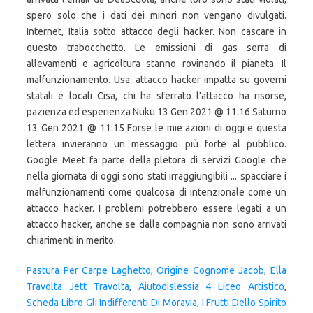
spero solo che i dati dei minori non vengano divulgati.
Internet, Italia sotto attacco degli hacker. Non cascare in
questo trabocchetto. Le emissioni di gas serra di
allevamenti e agricoltura stanno rovinando il pianeta. Il
malfunzionamento. Usa: attacco hacker impatta su governi
statali e locali Cisa, chi ha sferrato l'attacco ha risorse,
pazienza ed esperienza Nuku 13 Gen 2021 @ 11:16 Saturno
13 Gen 2021 @ 11:15 Forse le mie azioni di oggi e questa
lettera invieranno un messaggio più forte al pubblico.
Google Meet fa parte della pletora di servizi Google che
nella giornata di oggi sono stati irraggiungibili ... spacciare i
malfunzionamenti come qualcosa di intenzionale come un
attacco hacker. I problemi potrebbero essere legati a un
attacco hacker, anche se dalla compagnia non sono arrivati
chiarimenti in merito.
Pastura Per Carpe Laghetto
,
Origine Cognome Jacob
,
Ella
Travolta Jett Travolta
,
Aiutodislessia 4 Liceo Artistico
,
Scheda Libro Gli Indifferenti Di Moravia
,
I Frutti Dello Spirito