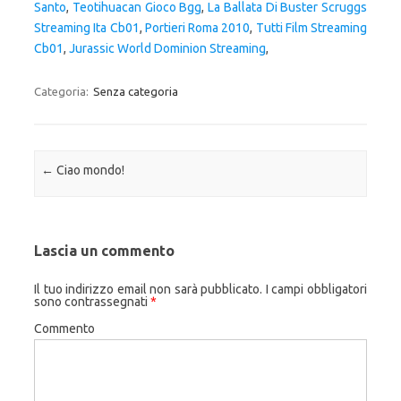
Santo
,
Teotihuacan Gioco Bgg
,
La Ballata Di Buster Scruggs
Streaming Ita Cb01
,
Portieri Roma 2010
,
Tutti Film Streaming
Cb01
,
Jurassic World Dominion Streaming
,
Categoria:
Senza categoria
Navigazione articolo
←
Ciao mondo!
Lascia un commento
Il tuo indirizzo email non sarà pubblicato.
I campi obbligatori
sono contrassegnati
*
Commento