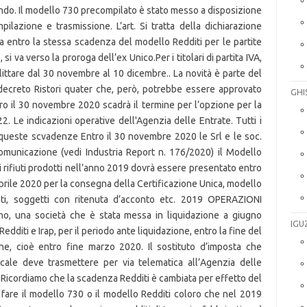
GHI
IGU