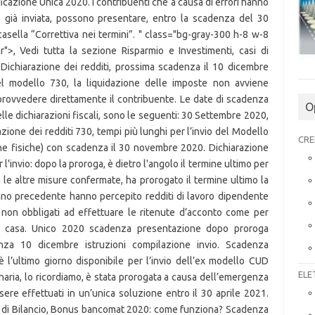
O
CRE
ELE