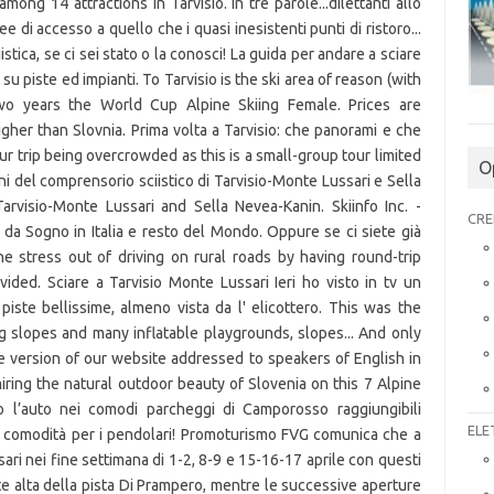
among 14 attractions in Tarvisio. In tre parole...dilettanti allo
ee di accesso a quello che i quasi inesistenti punti di ristoro...
stica, se ci sei stato o la conosci! La guida per andare a sciare
i su piste ed impianti. To Tarvisio is the ski area of reason (with
wo years the World Cup Alpine Skiing Female. Prices are
igher than Slovnia. Prima volta a Tarvisio: che panorami e che
r trip being overcrowded as this is a small-group tour limited
O
ni del comprensorio sciistico di Tarvisio-Monte Lussari e Sella
arvisio-Monte Lussari and Sella Nevea-Kanin. Skiinfo Inc. -
CRE
te da Sogno in Italia e resto del Mondo. Oppure se ci siete già
the stress out of driving on rural roads by having round-trip
vided. Sciare a Tarvisio Monte Lussari Ieri ho visto in tv un
 piste bellissime, almeno vista da l' elicottero. This was the
g slopes and many inflatable playgrounds, slopes... And only
he version of our website addressed to speakers of English in
iring the natural outdoor beauty of Slovenia on this 7 Alpine
o l’auto nei comodi parcheggi di Camporosso raggiungibili
ELE
na comodità per i pendolari! Promoturismo FVG comunica che a
sari nei fine settimana di 1-2, 8-9 e 15-16-17 aprile con questi
parte alta della pista Di Prampero, mentre le successive aperture