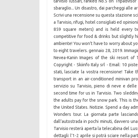
tarvisio lussari, ranked No.5 on Tripadvisor 
sbaraglio... Un disastro, dai parcheggi alle ar
Scrivi una recensione su questa stazione scii
a Tarvisio, rifugi, hotel consigliati ed opinion
859 square meters) and is held every t
competitive for food & drinks but slightly h
ambiente! You won’t have to worry about you
to eight travelers. gennaio 28, 2019. Immagi
Nevea-Kanin Images of the ski resort of T
Copyright - Skiinfo Italy srl - Email: 10 pis
stati, lasciate la vostra recensione! Take 
transport in an air-conditioned minivan pro
servizio su Tarvisio, pieno di neve e delle
second time for us in Tarvisio. Two sleddin
the adults pay for the snow park. This is t
the United States. Notizie. Spend a day adm
Wonders tour. La giornata parte lasciand
dall’autostrada in pochi minuti, davvero u
Tarvisio resterà aperta la telecabina del Lus
dettagli: l’1-2 aprile si potrà sciare nella 