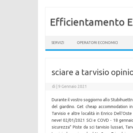
Efficientamento E
Vai al contenuto
SERVIZI
OPERATORI ECONOMICI
sciare a tarvisio opini
di
|
9 Gennaio 2021
Durante il vostro soggiorno allo Stubihuettn 
del giardino. Get cheap accommodation in T
Tarvisio e altre località in Enrico Dell'Ost
neve! 02/01/2021 SCI e COVD - 18 gennaio nu
sicurezza" Piste da sci tarvisio lussari, Ta