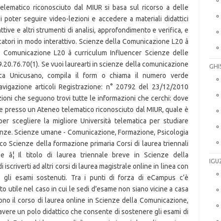
GHI
IGU