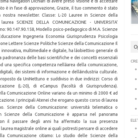
O
CRE
ELE