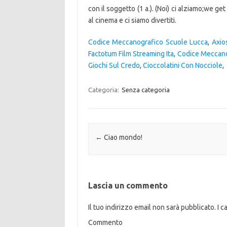
Codice Meccanografico Scuole Lucca
,
Axio
Factotum Film Streaming Ita
,
Codice Meccano
Giochi Sul Credo
,
Cioccolatini Con Nocciole
,
Categoria:
Senza categoria
Navigazione articolo
←
Ciao mondo!
Lascia un commento
Il tuo indirizzo email non sarà pubblicato.
I c
Commento