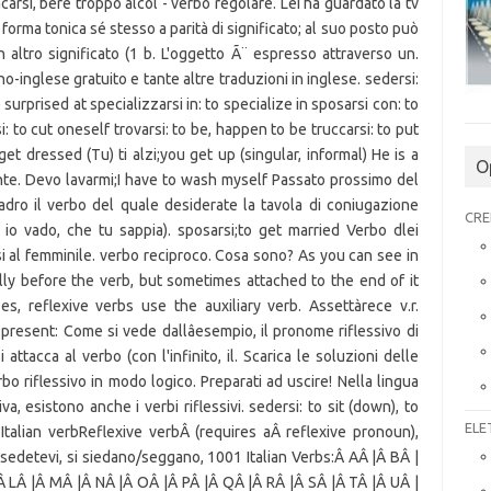
O
CRE
ELE