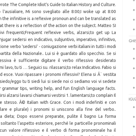
GHI
IGU