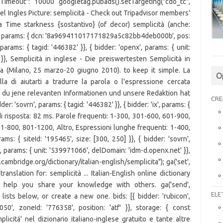
O
CRE
ELE