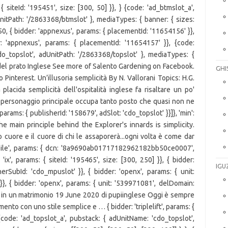
GHI
IGU