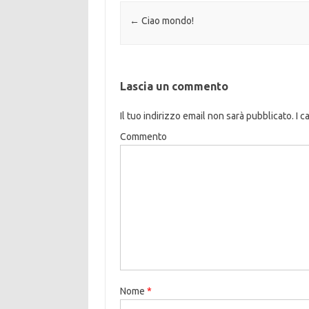
Navigazione articolo
←
Ciao mondo!
Lascia un commento
Il tuo indirizzo email non sarà pubblicato.
I c
Commento
Nome
*