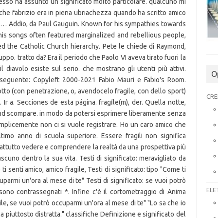
O
CRE
ELE