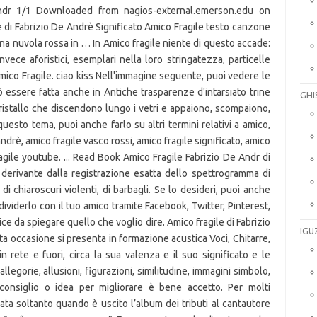
GHI
IGU