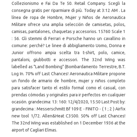
Collezionismo e Fai Da Te 50. Retail Company. Scegli la
consegna gratis per riparmiare di più. Today at 3:12 AM . La
línea de ropa de Hombre, Mujer y Niños de Aeronautica
Militare ofrece una amplia selección de camisetas, polos,
camisas, pantalones, chaquetas y accesorios. 15760 Scale 1
: 56. Gli stemmi di Ferrari e Porsche hanno un cavallino in
comune: perché? Le linee di abbigliamento Uomo, Donna e
Junior offrono ampia scelta tra t-shirt, polo, camice,
pantaloni, giubbotti e accessori. The 32nd Wing was
labelled as "Land Bombing" (Bombardamento Terrestre, B.T.
Log In. 70% off Last Chances! Aeronautica Militare propone
un fondo de armario de hombre, mujer y niños completo
para satisfacer tanto el estilo formal como el casual, con
prendas cómodas y originales para ir perfectos en cualquier
ocasión. grandecima: 13: 160: 12/4/2020, 15:50 Last Post by:
grandecima : Messerschmitt Bf 109 E - FINITO - ( 1 ; 2 ) Airfix
new tool 1/72. Allen&Heat C3500. 50% off Last Chances!
The 32nd Wing was established on 1 December 1936 at the
airport of Cagliari Elmas.