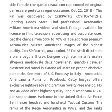
stile formale che quello casual, con capi comodi ed originali
per essere perfetti in ogni occasione. Oct 22, 2018 - This
Pin was discovered by ΣΩΚΡΑΤΗΣ ΚΟΥΓΙΟΥΜΤΖΗΣ.
Sporting Goods Store. Find professional Aeronautica
Militare Americana videos and stock footage available for
license in film, television, advertising and corporate uses.
Get the chance from 50% to 70% off! Select from premium
Aeronautica Militare Americana images of the highest
quality. Con 59 foto n.t., una a colori, 28 fac-simili di cui molti
a piena pag., e 5 tavv. L'origine degli stemmi si fa risalire
all'epoca medioevale della "cavalleria", quando i cavalieri
giostranti nei tornei iniziarono ad usare un proprio distintivo
personale. See more of U.S. Embassy to Italy - Ambasciata
Americana a Roma on Facebook. Getty Images offers
exclusive rights-ready and premium royalty-free analog, HD,
and 4K video of the highest quality. Ring di americana 40×40
per sospensione. Welcome to the United States Air Force.
Sennheiser headset and handheld. Tactical Custom. The
ranks of the Regia Aeronautica in WW2, and the ranks