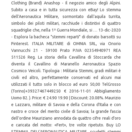
Clothing (Brand) Anashop - Il negozio amico degli Alpini.
Subito a casa e in tutta sicurezza con eBay! Lo stemma
dell'Aeronautica Militare, sormontato dall'aquila turrita,
simbolo dei piloti militari, racchiude i distintivi di quattro
squadriglie che, nella 1ª Guerra Mondiale, si … 13-dic-2020
- Esplora la bacheca "stemmi reparti" di donato barsotti su
Pinterest. ITALIA MILITARE di OMNIA SRL, via Onorio
Vannucchi 21 - 59100 Prato P.IVA 02354940971 REA
511526 Reg. La storia della Cavallina di Stoccarda che
diventa il Cavallino di Maranello Aeronautica Spazio
Cosmico Veicoli. Tipologia : Militaria Stemmi, gradi militari è
civili ed altro, perfettamente conservati ed alcuni mai
utilizzati il tutto solo in blocco ad euro 50,00 TelGrosso
(Torino)+39327467449250 € 2016-11-01 Abbigliamento
Uomo 82. ). Price: € 24.90 19.90 | Discount: 20.08%. Maurizio
e Lazzaro, militare di Savoia e della Corona d'Italia e con
nastro e croce del merito civile di Savoia; la grande fascia
dell'ordine Mauriziano annodata da quattro cifre reali d'oro
e caricata del motto: «Fert», tre volte ripetuto. Buy LO
STEMMA DELL'AERONAUTICA MILITARE. scudetti stemmi