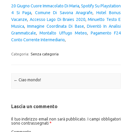
20 Giugno Cuore Immacolato Di Maria
,
Spotify Su Playstation
4 Si Paga
,
Comune Di Savona Anagrafe
,
Hotel Bonus
Vacanze
,
Accesso Lago Di Braies 2020
,
Minuetto Testo E
Musica
,
Immagine Coordinata Di Base
,
Diventò In Analisi
Grammaticale
,
Montalto Uffugo Meteo
,
Pagamento F24
Conto Corrente Intermediario
,
Categoria:
Senza categoria
Navigazione articolo
←
Ciao mondo!
Lascia un commento
Il tuo indirizzo email non sarà pubblicato.
I campi obbligatori
sono contrassegnati
*
Commento