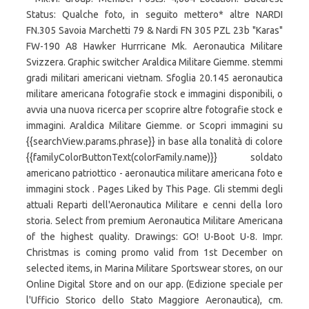
Status: Qualche foto, in seguito mettero* altre NARDI
FN.305 Savoia Marchetti 79 & Nardi FN 305 PZL 23b "Karas"
FW-190 A8 Hawker Hurrricane Mk. Aeronautica Militare
Svizzera. Graphic switcher Araldica Militare Giemme. stemmi
gradi militari americani vietnam. Sfoglia 20.145 aeronautica
militare americana fotografie stock e immagini disponibili, o
avvia una nuova ricerca per scoprire altre fotografie stock e
immagini. Araldica Militare Giemme. or Scopri immagini su
{{searchView.params.phrase}} in base alla tonalità di colore
{{familyColorButtonText(colorFamily.name)}} soldato
americano patriottico - aeronautica militare americana foto e
immagini stock . Pages Liked by This Page. Gli stemmi degli
attuali Reparti dell'Aeronautica Militare e cenni della loro
storia. Select from premium Aeronautica Militare Americana
of the highest quality. Drawings: GO! U-Boot U-8. Impr.
Christmas is coming promo valid from 1st December on
selected items, in Marina Militare Sportswear stores, on our
Online Digital Store and on our app. (Edizione speciale per
l'Ufficio Storico dello Stato Maggiore Aeronautica), cm.