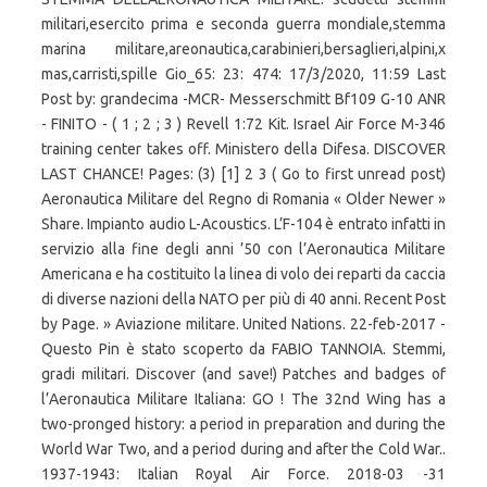
militari,esercito prima e seconda guerra mondiale,stemma
marina militare,areonautica,carabinieri,bersaglieri,alpini,x
mas,carristi,spille Gio_65: 23: 474: 17/3/2020, 11:59 Last
Post by: grandecima -MCR- Messerschmitt Bf109 G-10 ANR
- FINITO - ( 1 ; 2 ; 3 ) Revell 1:72 Kit. Israel Air Force M-346
training center takes off. Ministero della Difesa. DISCOVER
LAST CHANCE! Pages: (3) [1] 2 3 ( Go to first unread post)
Aeronautica Militare del Regno di Romania « Older Newer »
Share. Impianto audio L-Acoustics. L’F-104 è entrato infatti in
servizio alla fine degli anni ’50 con l’Aeronautica Militare
Americana e ha costituito la linea di volo dei reparti da caccia
di diverse nazioni della NATO per più di 40 anni. Recent Post
by Page. » Aviazione militare. United Nations. 22-feb-2017 -
Questo Pin è stato scoperto da FABIO TANNOIA. Stemmi,
gradi militari. Discover (and save!) Patches and badges of
l’Aeronautica Militare Italiana: GO ! The 32nd Wing has a
two-pronged history: a period in preparation and during the
World War Two, and a period during and after the Cold War..
1937-1943: Italian Royal Air Force. 2018-03 -31