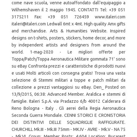
come nave scuola, venne autoaffondato dall'equipaggio a
Wilhemshaven il 2 maggio 1945. CONTATTI Tel: +39 051
3175211 Fax: +39 051 726459 www.italeri.com
italeri@italeri.com Ledwall 6mt x 4mt. High quality Amx gifts
and merchandise. Arts & Humanities Website. Inspired
designs on t-shirts, posters, stickers, home decor, and more
by independent artists and designers from around the
world. 1-mag-2020 - Le migliori offerte per
Toppa/Patch/Toppa Aeronautica Militare gommata 71' sono
su eBay Confronta prezzi e caratteristiche di prodotti nuovi
e usati Molti articoli con consegna gratis! Trova una vasta
selezione di Stemmi militari a toppe e patch militari da
collezione a prezzi vantaggiosi su eBay. Den_ Posted on
13/9/2015, 06:38: Advanced Member. Araldica e stemmi di
famiglie. Italeri S.p.A. via Pradazzo 6/b 40012 Calderara di
Reno Bologna - Italy . Gli aerei della Regia Aeronautica
Seconda Guerra Mondiale. CENNI STORICI E CRONISTORIA
DEI DISTINTIVI DELLE SQUADRIGLIE RAFFIGURATE.
CHURCHILL Mk.III - Mk.III 75mm - MK.IV - AVRE - Mk.V - NA 75
- Mk.VI. Group: Member Posts: 4,604 Location: Bucarest