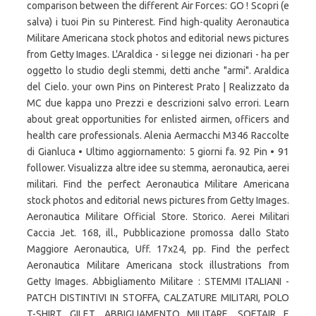
comparison between the different Air Forces: GO ! Scopri (e
salva) i tuoi Pin su Pinterest. Find high-quality Aeronautica
Militare Americana stock photos and editorial news pictures
from Getty Images. L'Araldica - si legge nei dizionari - ha per
oggetto lo studio degli stemmi, detti anche "armi". Araldica
del Cielo. your own Pins on Pinterest Prato | Realizzato da
MC due kappa uno Prezzi e descrizioni salvo errori. Learn
about great opportunities for enlisted airmen, officers and
health care professionals. Alenia Aermacchi M346 Raccolte
di Gianluca • Ultimo aggiornamento: 5 giorni fa. 92 Pin • 91
follower. Visualizza altre idee su stemma, aeronautica, aerei
militari. Find the perfect Aeronautica Militare Americana
stock photos and editorial news pictures from Getty Images.
Aeronautica Militare Official Store. Storico. Aerei Militari
Caccia Jet. 168, ill., Pubblicazione promossa dallo Stato
Maggiore Aeronautica, Uff. 17x24, pp. Find the perfect
Aeronautica Militare Americana stock illustrations from
Getty Images. Abbigliamento Militare : STEMMI ITALIANI -
PATCH DISTINTIVI IN STOFFA, CALZATURE MILITARI, POLO
T-SHIRT GILET, ABBIGLIAMENTO MILITARE, SOFTAIR E