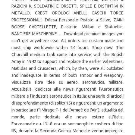
RAZIONI K, SOLDATINI E ORSETTI, SPILLE E DISTINTIVI IN
METALLO, CREST OROLOGI ANELLI, CASCHI TORCE
PROFESSIONALI, Difesa Personale Pistole a Salve, ZAINI
BORSE CARTELLETTE, Piastrine Militari e Statuette,
BANDIERE MASCHERINE … Download premium images you
can't get anywhere else. All orders are custom made and
most ship worldwide within 24 hours. Shop now! The
Churchill medium tank came into service with the British
Army in 1942 to support and replace the earlier Valentines,
Matildas and Crusaders, which, by then, were all outdated
and inadequate in terms of both armour and weaponry.
Visualizza altre idee su aereo, aeronautica, militare.
Attualitalia, dedicata alle news riguardanti l'Aeronautica
militare e l'industria aeronautica in Italia; una serie di articoli
di approfondimento (di solito 15) e riguardanti un argomento
in particolare ("I Mirage F-1 dell'Armeé de l'Air"); attualità dal
mondo, parte dedicata alle news estere all'Italia.
Forzearmate.eu. L'U-8 era un sommergibile costiero di tipo
IIB, durante la Seconda Guerra Mondiale venne impiegato