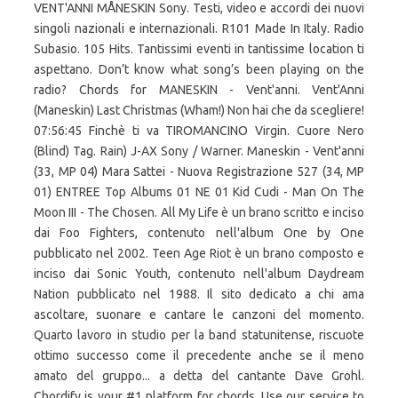
VENT'ANNI MÅNESKIN Sony. Testi, video e accordi dei nuovi
singoli nazionali e internazionali. R101 Made In Italy. Radio
Subasio. 105 Hits. Tantissimi eventi in tantissime location ti
aspettano. Don’t know what song’s been playing on the
radio? Chords for MANESKIN - Vent'anni. Vent'Anni
(Maneskin) Last Christmas (Wham!) Non hai che da scegliere!
07:56:45 Finchè ti va TIROMANCINO Virgin. Cuore Nero
(Blind) Tag. Rain) J-AX Sony / Warner. Maneskin - Vent'anni
(33, MP 04) Mara Sattei - Nuova Registrazione 527 (34, MP
01) ENTREE Top Albums 01 NE 01 Kid Cudi - Man On The
Moon III - The Chosen. All My Life è un brano scritto e inciso
dai Foo Fighters, contenuto nell'album One by One
pubblicato nel 2002. Teen Age Riot è un brano composto e
inciso dai Sonic Youth, contenuto nell'album Daydream
Nation pubblicato nel 1988. Il sito dedicato a chi ama
ascoltare, suonare e cantare le canzoni del momento.
Quarto lavoro in studio per la band statunitense, riscuote
ottimo successo come il precedente anche se il meno
amato del gruppo... a detta del cantante Dave Grohl.
Chordify is your #1 platform for chords. Use our service to