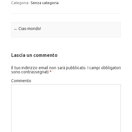
Categoria:
Senza categoria
Navigazione articolo
←
Ciao mondo!
Lascia un commento
Il tuo indirizzo email non sarà pubblicato.
I campi obbligatori
sono contrassegnati
*
Commento