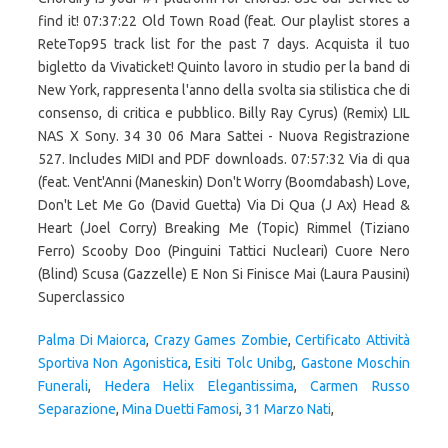
find it! 07:37:22 Old Town Road (feat. Our playlist stores a
ReteTop95 track list for the past 7 days. Acquista il tuo
bigletto da Vivaticket! Quinto lavoro in studio per la band di
New York, rappresenta l'anno della svolta sia stilistica che di
consenso, di critica e pubblico. Billy Ray Cyrus) (Remix) LIL
NAS X Sony. 34 30 06 Mara Sattei - Nuova Registrazione
527. Includes MIDI and PDF downloads. 07:57:32 Via di qua
(feat. Vent'Anni (Maneskin) Don't Worry (Boomdabash) Love,
Don't Let Me Go (David Guetta) Via Di Qua (J Ax) Head &
Heart (Joel Corry) Breaking Me (Topic) Rimmel (Tiziano
Ferro) Scooby Doo (Pinguini Tattici Nucleari) Cuore Nero
(Blind) Scusa (Gazzelle) E Non Si Finisce Mai (Laura Pausini)
Superclassico
Palma Di Maiorca
,
Crazy Games Zombie
,
Certificato Attività
Sportiva Non Agonistica
,
Esiti Tolc Unibg
,
Gastone Moschin
Funerali
,
Hedera Helix Elegantissima
,
Carmen Russo
Separazione
,
Mina Duetti Famosi
,
31 Marzo Nati
,