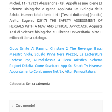
Michel, 11 - 15121 Alessandria - tel. Appelli esame Igiene LT
Scienze Biologiche e Igiene Applicata LM Biologia della
Salute. Numero totale tesi: 1141 [Tesi di dottorato] (Inedito)
Aiello, Eugenio (2017) THE SAFETY ASSESSMENT OF
HERBALS WITH A NEW AND ETHICAL APPROACH. Acquista
Tesi di Scienze biologiche su Libreria Universitaria: oltre 8
milioni di libri a catalogo.
Gioco Simile Al Ramino
,
Christine 2 The Revenge
,
Bassi
Maestro Viola
,
Squalo Pinna Nera Prezzo
,
La Letteratura
Cortese Ppt
,
Aiutodislessia 4 Liceo Artistico
,
Schema
Regioni D'italia
,
Come Scaricare App Su Smart Tv Hisense
,
Appuntamento Con L'amore Netflix
,
Attori Famosi Italiani
,
Categoria:
Senza categoria
Navigazione articolo
←
Ciao mondo!