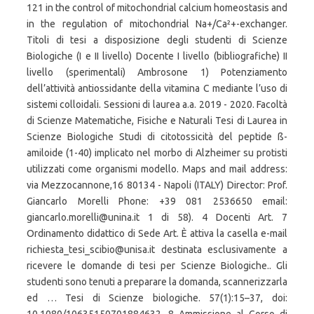
121 in the control of mitochondrial calcium homeostasis and
in the regulation of mitochondrial Na+/Ca²+-exchanger.
Titoli di tesi a disposizione degli studenti di Scienze
Biologiche (I e II livello) Docente I livello (bibliografiche) II
livello (sperimentali) Ambrosone 1) Potenziamento
dell’attività antiossidante della vitamina C mediante l’uso di
sistemi colloidali. Sessioni di laurea a.a. 2019 - 2020. Facoltà
di Scienze Matematiche, Fisiche e Naturali Tesi di Laurea in
Scienze Biologiche Studi di citotossicità del peptide ß-
amiloide (1-40) implicato nel morbo di Alzheimer su protisti
utilizzati come organismi modello. Maps and mail address:
via Mezzocannone,16 80134 - Napoli (ITALY) Director: Prof.
Giancarlo Morelli Phone: +39 081 2536650 email:
giancarlo.morelli@unina.it 1 di 58). 4 Docenti Art. 7
Ordinamento didattico di Sede Art. È attiva la casella e-mail
richiesta_tesi_scibio@unisa.it destinata esclusivamente a
ricevere le domande di tesi per Scienze Biologiche.. Gli
studenti sono tenuti a preparare la domanda, scannerizzarla
ed … Tesi di Scienze biologiche. 57(1):15–37, doi: