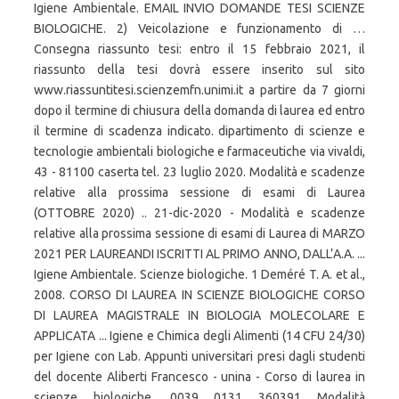
Igiene Ambientale. EMAIL INVIO DOMANDE TESI SCIENZE
BIOLOGICHE. 2) Veicolazione e funzionamento di …
Consegna riassunto tesi: entro il 15 febbraio 2021, il
riassunto della tesi dovrà essere inserito sul sito
www.riassuntitesi.scienzemfn.unimi.it a partire da 7 giorni
dopo il termine di chiusura della domanda di laurea ed entro
il termine di scadenza indicato. dipartimento di scienze e
tecnologie ambientali biologiche e farmaceutiche via vivaldi,
43 - 81100 caserta tel. 23 luglio 2020. Modalità e scadenze
relative alla prossima sessione di esami di Laurea
(OTTOBRE 2020) .. 21-dic-2020 - Modalità e scadenze
relative alla prossima sessione di esami di Laurea di MARZO
2021 PER LAUREANDI ISCRITTI AL PRIMO ANNO, DALL’A.A. ...
Igiene Ambientale. Scienze biologiche. 1 Deméré T. A. et al.,
2008. CORSO DI LAUREA IN SCIENZE BIOLOGICHE CORSO
DI LAUREA MAGISTRALE IN BIOLOGIA MOLECOLARE E
APPLICATA ... Igiene e Chimica degli Alimenti (14 CFU 24/30)
per Igiene con Lab. Appunti universitari presi dagli studenti
del docente Aliberti Francesco - unina - Corso di laurea in
scienze biologiche. 0039 0131 360391 Modalità