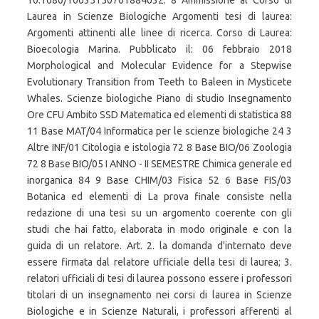
10.1080/10635150701884632. 8 Ammissione al Corso di
Laurea in Scienze Biologiche Argomenti tesi di laurea:
Argomenti attinenti alle linee di ricerca. Corso di Laurea:
Bioecologia Marina. Pubblicato il: 06 febbraio 2018
Morphological and Molecular Evidence for a Stepwise
Evolutionary Transition from Teeth to Baleen in Mysticete
Whales. Scienze biologiche Piano di studio Insegnamento
Ore CFU Ambito SSD Matematica ed elementi di statistica 88
11 Base MAT/04 Informatica per le scienze biologiche 24 3
Altre INF/01 Citologia e istologia 72 8 Base BIO/06 Zoologia
72 8 Base BIO/05 I ANNO - II SEMESTRE Chimica generale ed
inorganica 84 9 Base CHIM/03 Fisica 52 6 Base FIS/03
Botanica ed elementi di La prova finale consiste nella
redazione di una tesi su un argomento coerente con gli
studi che hai fatto, elaborata in modo originale e con la
guida di un relatore. Art. 2. la domanda d'internato deve
essere firmata dal relatore ufficiale della tesi di laurea; 3.
relatori ufficiali di tesi di laurea possono essere i professori
titolari di un insegnamento nei corsi di laurea in Scienze
Biologiche e in Scienze Naturali, i professori afferenti al