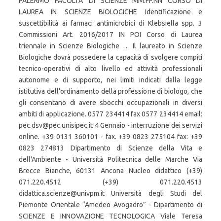
PALERMO FACOLTA’ DI SCIENZE MM.FF.NN CORSO DI
LAUREA IN SCIENZE BIOLOGICHE Identificazione e
suscettibilità ai farmaci antimicrobici di Klebsiella spp. 3
Commissioni Art. 2016/2017 IN POI Corso di Laurea
triennale in Scienze Biologiche … Il laureato in Scienze
Biologiche dovrà possedere la capacità di svolgere compiti
tecnico-operativi di alto livello ed attività professionali
autonome e di supporto, nei limiti indicati dalla legge
istitutiva dell'ordinamento della professione di biologo, che
gli consentano di avere sbocchi occupazionali in diversi
ambiti di applicazione. 0577 234414 fax 0577 234414 email:
pec.dsv@pec.unisipec.it 4 Gennaio - interruzione dei servizi
online. +39 0131 360101 - fax. +39 0823 275104 fax: +39
0823 274813 Dipartimento di Scienze della Vita e
dell'Ambiente - Università Politecnica delle Marche Via
Brecce Bianche, 60131 Ancona Nucleo didattico (+39)
071.220.4512 (+39) 071.220.4513
didattica.scienze@univpm.it Università degli Studi del
Piemonte Orientale “Amedeo Avogadro” - Dipartimento di
SCIENZE E INNOVAZIONE TECNOLOGICA Viale Teresa