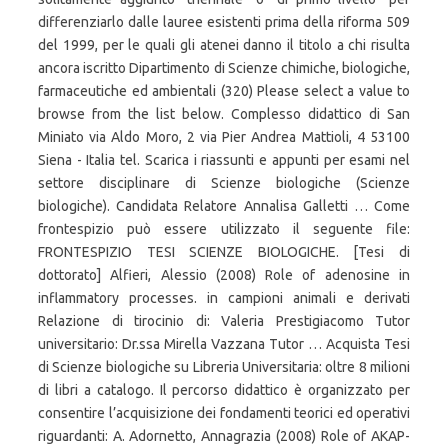
differenziarlo dalle lauree esistenti prima della riforma 509
del 1999, per le quali gli atenei danno il titolo a chi risulta
ancora iscritto Dipartimento di Scienze chimiche, biologiche,
farmaceutiche ed ambientali (320) Please select a value to
browse from the list below. Complesso didattico di San
Miniato via Aldo Moro, 2 via Pier Andrea Mattioli, 4 53100
Siena - Italia tel. Scarica i riassunti e appunti per esami nel
settore disciplinare di Scienze biologiche (Scienze
biologiche). Candidata Relatore Annalisa Galletti … Come
frontespizio può essere utilizzato il seguente file:
FRONTESPIZIO TESI SCIENZE BIOLOGICHE. [Tesi di
dottorato] Alfieri, Alessio (2008) Role of adenosine in
inflammatory processes. in campioni animali e derivati
Relazione di tirocinio di: Valeria Prestigiacomo Tutor
universitario: Dr.ssa Mirella Vazzana Tutor … Acquista Tesi
di Scienze biologiche su Libreria Universitaria: oltre 8 milioni
di libri a catalogo. Il percorso didattico è organizzato per
consentire l’acquisizione dei fondamenti teorici ed operativi
riguardanti: A. Adornetto, Annagrazia (2008) Role of AKAP-