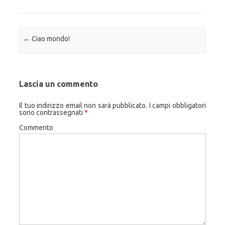
Navigazione articolo
←
Ciao mondo!
Lascia un commento
Il tuo indirizzo email non sarà pubblicato.
I campi obbligatori
sono contrassegnati
*
Commento