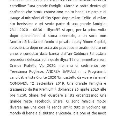
sull'Inter, club in cui è cresciuto e che ne detiene ancora il
cartellino: "Una grande famiglia. Giorno e notte dentro gli
scafandri che ormai conosciamo molto bene. Le parole di
Hauge ai microfoni di Sky Sport dopo Milan-Celtic. Al Milan
sto benissimo e mi sento parte di una grande famiglia.
23.11.2020 – 08.30 – Illycaffè si apre, per la prima volta
dopo quarant’anni di storia aziendale, a un socio non
familiare.Si tratta del fondo di private equity Rhone Capital,
selezionata dopo un accurato processo di analisi durato un
anno e condotto dalla banca d’affari Goldman Sahcs.Una
procedura delicata, sulla quale illycaffè non ammette errori.
Grande Fratello Vip 2020, momenti di cedimento per
Teresanna Pugliese. ANDREA BARULLI n. ... Programmi,
candidati e liste Giunte 2020 'Un castello da vivere insieme'
CONDIVIDI. 12 Settembre 2019, Una Grande Famiglia è
trasmesso da Rai Premium il domenica 26 aprile 2020 alle
ore 15:50. Share. Nel quartiere si sta organizzando una
grande festa. Facebook. Share. Ci sono famiglie molto
diverse, ma una cosa le rende simili: tutti si vogliono un
mondo di bene e si aiutano a vicenda. It is one of the most