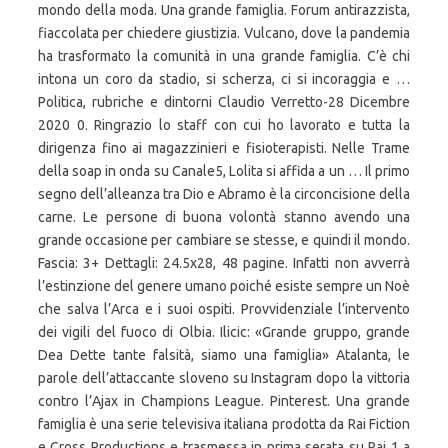
mondo della moda. Una grande famiglia. Forum antirazzista,
fiaccolata per chiedere giustizia. Vulcano, dove la pandemia
ha trasformato la comunità in una grande famiglia. C’è chi
intona un coro da stadio, si scherza, ci si incoraggia e …
Politica, rubriche e dintorni Claudio Verretto-28 Dicembre
2020 0. Ringrazio lo staff con cui ho lavorato e tutta la
dirigenza fino ai magazzinieri e fisioterapisti. Nelle Trame
della soap in onda su Canale5, Lolita si affida a un … Il primo
segno dell’alleanza tra Dio e Abramo è la circoncisione della
carne. Le persone di buona volontà stanno avendo una
grande occasione per cambiare se stesse, e quindi il mondo.
Fascia: 3+ Dettagli: 24.5x28, 48 pagine. Infatti non avverrà
l’estinzione del genere umano poiché esiste sempre un Noè
che salva l’Arca e i suoi ospiti. Provvidenziale l’intervento
dei vigili del fuoco di Olbia. Ilicic: «Grande gruppo, grande
Dea Dette tante falsità, siamo una famiglia» Atalanta, le
parole dell’attaccante sloveno su Instagram dopo la vittoria
contro l’Ajax in Champions League. Pinterest. Una grande
famiglia è una serie televisiva italiana prodotta da Rai Fiction
e Cross Productions e trasmessa in prima serata su Rai 1 a