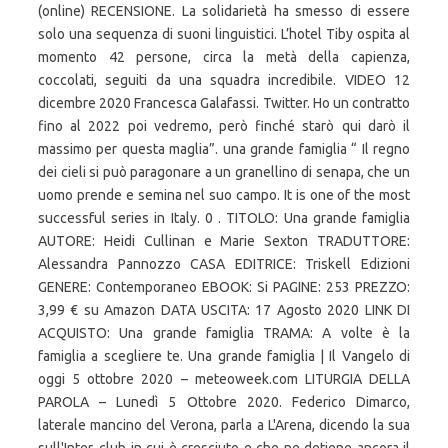
(online) RECENSIONE. La solidarietà ha smesso di essere
solo una sequenza di suoni linguistici. L’hotel Tiby ospita al
momento 42 persone, circa la metà della capienza,
coccolati, seguiti da una squadra incredibile. VIDEO 12
dicembre 2020 Francesca Galafassi. Twitter. Ho un contratto
fino al 2022 poi vedremo, però finché starò qui darò il
massimo per questa maglia”. una grande famiglia “ Il regno
dei cieli si può paragonare a un granellino di senapa, che un
uomo prende e semina nel suo campo. It is one of the most
successful series in Italy. 0 . TITOLO: Una grande famiglia
AUTORE: Heidi Cullinan e Marie Sexton TRADUTTORE:
Alessandra Pannozzo CASA EDITRICE: Triskell Edizioni
GENERE: Contemporaneo EBOOK: Si PAGINE: 253 PREZZO:
3,99 € su Amazon DATA USCITA: 17 Agosto 2020 LINK DI
ACQUISTO: Una grande famiglia TRAMA: A volte è la
famiglia a scegliere te. Una grande famiglia | Il Vangelo di
oggi 5 ottobre 2020 – meteoweek.com LITURGIA DELLA
PAROLA – Lunedì 5 Ottobre 2020. Federico Dimarco,
laterale mancino del Verona, parla a L'Arena, dicendo la sua