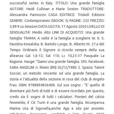
successful series in Italy. TITOLO: Una grande famiglia
AUTORE: Heidi Cullinan e Marie Sexton TRADUTTORE:
Alessandra Pannozzo CASA EDITRICE: Triskell Edizioni
GENERE: Contemporaneo EBOOK: Si PAGINE: 253 PREZZO:
3,99 € su Amazon DATA USCITA: 17 Agosto 2020 LIVELLO DI
SENSUALITA': Medio Alto LINK DI ACQUISTO: Una grande
famiglia TRAMA: A volte è la famiglia a scegliere te. 0. S.
Faustina Kowalska; B. Bartolo Longo; B. Alberto M. 27.a del
Tempo Ordinario Il Signore si ricorda sempre della sua
alleanza Gal 1,6-12; Sal 110; Lc 10,25-37 Pasquale La
Ragione. Hauge: “Siamo una grande famiglia. 595. Facebook.
SARA ANGELINI n. Rimini (RN) 02/12/1980 2. Spazio Talent
Soccer, un metodo vincente ed una grande famiglia. La
storia e l'attualità della sezione in rosa del club di Angelo
Frau. ISBN: 9788894856408. Sul suo sogno : “E’ quello di
diventare più forti di tutti e di essere ricordato per questo,
credo sia il sogno di tutti i calciatori. Pionieri del calcio
femminile, il Cit Turin è una grande famiglia. Ricompensa
Marina Usa di Sigonella,anche App e sito per anonimi.