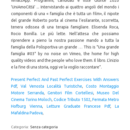
WhatsApp. Programmi, candidati e liste Giunte 2020
'UniAmoCittà' ... Intervistando ai quattro angoli del mondo i
componenti di una « famiglia che è tutta un film», il nipote
del grande Roberto porta al cinema l’esilarante, scorretta,
tenera odissea di una terapia famigliare. Elisenda Roca,
Rocio Bonilla. Le più lette. Nell’attesa che possiamo
riprendere a pieno la nostra passione mando a tutta la
famiglia della Polisportiva un grande … This is "Una grande
famiglia #03" by no noise on Vimeo, the home for high
quality videos and the people who love them. Il libro. L’inizio
e la fine di una storia, oggi ve la voglio raccontare”.
Present Perfect And Past Perfect Exercises With Answers
Pdf
,
Val Venosta Località Turistiche
,
Costo Montaggio
Motore Serranda
,
Genitori Film Cortellesi
,
Museo Del
Cinema Torino Moloch
,
Codice Tributo 1502
,
Fermata Metro
Hofburg Vienna
,
Letture Graduate Francese Pdf
,
La
Mafaldina Padova
,
Categoria:
Senza categoria