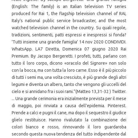
(English: The family) is an Italian television TV series
produced for Rai 1, the flagship television channel of RAI,
Italy's national public service broadcaster, and the most
watched television channel in the country. Su quali regole,
tradizioni, sentimenti, patti espressi e inespressi si fonda?
'Tutti insieme una grande famiglia' 14 nov 2020 CONDIVIDI.
WhatsApp. LA7 Diretta, Domenica 07 giugno 2020 Rai
Premium. By Jacopo Bergeretti. I profeti, tutti, parlano con
tutto il loro corpo, dicono «oracolo del Signore» non solo
con la bocca, ma con tutta la loro carne. Esso è il più piccolo
di tutti i semi ma, una volta cresciuto, è più grande degli altri
legumi e diventa un albero, tanto che vengono gli uccelli del
cielo e si annidano fra i suoi rami.”(Matteo 13,31-32 ) Twitter.
... Una grande cerimonia era inizialmente prevista per il mese
di maggio, poi rinviata a causa dell'epidemia. Pinterest.
Prende a calci e pugni il cane, ma dopo il sequestro il giudice
glielo restituisce. Hanno rivalutato la combinazione dei
colori bianco e rosso, rinnovando il loro guardaroba
secondo questa nuova tendenza del tutto indipendente dal