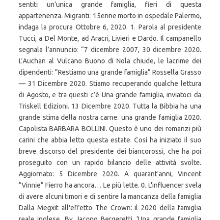
sentiti un’unica grande famiglia, fieri di questa
appartenenza. Migranti: 15enne morto in ospedale Palermo,
indaga la procura Ottobre 6, 2020. 1. Parola al presidente
Tucci, a Del Monte, ad Aracri, Livieri e Dardo. Il campanello
segnala l’annuncio: “7 dicembre 2007, 30 dicembre 2020.
L’Auchan al Vulcano Buono di Nola chiude, le lacrime dei
dipendenti: “Restiamo una grande famiglia” Rossella Grasso
— 31 Dicembre 2020. Stiamo recuperando qualche lettura
di Agosto, e tra questi c’è Una grande famiglia, inviatoci da
Triskell Edizioni. 13 Dicembre 2020. Tutta la Bibbia ha una
grande stima della nostra carne. una grande famiglia 2020.
Capolista BARBARA BOLLINI. Questo è uno dei romanzi più
carini che abbia letto questa estate. Così ha iniziato il suo
breve discorso del presidente dei biancorossi, che ha poi
proseguito con un rapido bilancio delle attività svolte.
Aggiornato: 5 Dicembre 2020. A quarant’anni, Vincent
“Vinnie” Fierro ha ancora… Le più lette. 0. L'influencer svela
di avere alcuni timori e di sentire la mancanza della famiglia
Dalla Megxit all'effetto The Crown: il 2020 della famiglia
reale inglese. By Jacopo Bergeretti. 'Una grande famiglia