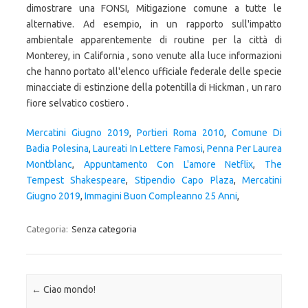
Mercatini Giugno 2019
,
Portieri Roma 2010
,
Comune Di
Badia Polesina
,
Laureati In Lettere Famosi
,
Penna Per Laurea
Montblanc
,
Appuntamento Con L'amore Netflix
,
The
Tempest Shakespeare
,
Stipendio Capo Plaza
,
Mercatini
Giugno 2019
,
Immagini Buon Compleanno 25 Anni
,
Categoria:
Senza categoria
Navigazione articolo
←
Ciao mondo!