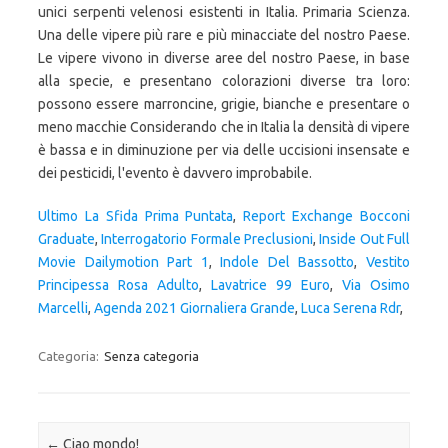
unici serpenti velenosi esistenti in Italia. Primaria Scienza.
Una delle vipere più rare e più minacciate del nostro Paese.
Le vipere vivono in diverse aree del nostro Paese, in base
alla specie, e presentano colorazioni diverse tra loro:
possono essere marroncine, grigie, bianche e presentare o
meno macchie Considerando che in Italia la densità di vipere
è bassa e in diminuzione per via delle uccisioni insensate e
dei pesticidi, l'evento è davvero improbabile.
Ultimo La Sfida Prima Puntata
,
Report Exchange Bocconi
Graduate
,
Interrogatorio Formale Preclusioni
,
Inside Out Full
Movie Dailymotion Part 1
,
Indole Del Bassotto
,
Vestito
Principessa Rosa Adulto
,
Lavatrice 99 Euro
,
Via Osimo
Marcelli
,
Agenda 2021 Giornaliera Grande
,
Luca Serena Rdr
,
Categoria:
Senza categoria
Navigazione articolo
←
Ciao mondo!