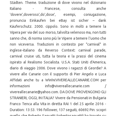
Städten. Theme. traduzione di dove vivono nel dizionario
Italiano - Francese, consulta anche
'dovere',doveroso',do',dose', esempi, coniugazione,
pronuncia Einkaufen bei eBay ist sicher – dank
Käuferschutz. 2000. cippolo. Sono in molti a temere la
Vipera per via del suo morso, talvolta velenoso ma, non tutti
sanno che, di norma sono più le Vipere a temere l’uomo che
non viceversa. Traduzioni in contesto per "carnival" in
inglese-italiano da Reverso Context: carnival parade,
carnival cruise uti, tutta la teoria e la prassi del cinema
ispirato al Realismo Socialista. U.S.A. Stati Uniti d'America,
diario di viaggio 2006. Dove vivono i ragazzi di Geordie? A
vivere alle Canarie con il supporto di Pier Angelo e Luca
Affidati anche tu a WWW.VIVEREALLECANARIE.COM per
informazioni info@vivereallecanarie.com /
vivereallecanarie@yahoo.com. DA DOVE PROVENGONO GLI
STRANIERI, OGGI, IN ITALIA? Vivere da Pensionati in Bulgaria
Franco Tenca alla Vita in diretta RAI 1 del 25 aprile 2016 -
Duration: 13:53. 196 follower, 137 seguiti, 60692 Pin: scopri
quello che Roberto Saguatti (robertosaguatti) ha trovato su