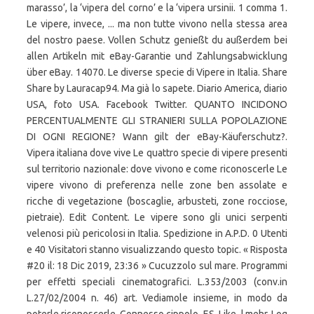
marasso’, la ‘vipera del corno’ e la ‘vipera ursinii. 1 comma 1.
Le vipere, invece, ... ma non tutte vivono nella stessa area
del nostro paese. Vollen Schutz genießt du außerdem bei
allen Artikeln mit eBay-Garantie und Zahlungsabwicklung
über eBay. 14070. Le diverse specie di Vipere in Italia. Share
Share by Lauracap94. Ma già lo sapete. Diario America, diario
USA, foto USA. Facebook Twitter. QUANTO INCIDONO
PERCENTUALMENTE GLI STRANIERI SULLA POPOLAZIONE
DI OGNI REGIONE? Wann gilt der eBay-Käuferschutz?.
Vipera italiana dove vive Le quattro specie di vipere presenti
sul territorio nazionale: dove vivono e come riconoscerle Le
vipere vivono di preferenza nelle zone ben assolate e
ricche di vegetazione (boscaglie, arbusteti, zone rocciose,
pietraie). Edit Content. Le vipere sono gli unici serpenti
velenosi più pericolosi in Italia. Spedizione in A.P.D. 0 Utenti
e 40 Visitatori stanno visualizzando questo topic. « Risposta
#20 il: 18 Dic 2019, 23:36 » Cucuzzolo sul mare. Programmi
per effetti speciali cinematografici. L.353/2003 (conv.in
L.27/02/2004 n. 46) art. Vediamole insieme, in modo da