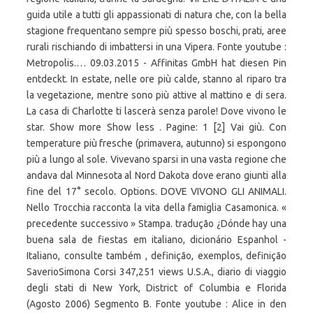
guida utile a tutti gli appassionati di natura che, con la bella
stagione frequentano sempre più spesso boschi, prati, aree
rurali rischiando di imbattersi in una Vipera. Fonte youtube :
Metropolis.… 09.03.2015 - Affinitas GmbH hat diesen Pin
entdeckt. In estate, nelle ore più calde, stanno al riparo tra
la vegetazione, mentre sono più attive al mattino e di sera.
La casa di Charlotte ti lascerà senza parole! Dove vivono le
star. Show more Show less . Pagine: 1 [2] Vai giù. Con
temperature più fresche (primavera, autunno) si espongono
più a lungo al sole. Vivevano sparsi in una vasta regione che
andava dal Minnesota al Nord Dakota dove erano giunti alla
fine del 17° secolo. Options. DOVE VIVONO GLI ANIMALI.
Nello Trocchia racconta la vita della famiglia Casamonica. «
precedente successivo » Stampa. tradução ¿Dónde hay una
buena sala de fiestas em italiano, dicionário Espanhol -
Italiano, consulte também , definição, exemplos, definição
SaverioSimona Corsi 347,251 views U.S.A., diario di viaggio
degli stati di New York, District of Columbia e Florida
(Agosto 2006) Segmento B. Fonte youtube : Alice in den