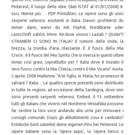
Pinterest, il luogo delle idee. (dati ISTAT al 01/01/2008) 8.
esci. Niente più … PDF Printables. Le vipere sono gli unici
serpenti velenosi esistenti in Italia. Davon profitierst du
immer dann, wenn du mit PayPal, Kreditkarte oder
Lastschrift zahlst. More. Re:dove vivono i Laziali ? QUANTI
STRANIERI CI SONO IN ITALIA? Il rumore delle onde, la
brezza, la tromba d'aria...rilassante. È il fuoco della Mia
Croce , è il fuoco del Mio Spirito che si riversa in questi ultimi
tempi così gravi, soprattutto per l’ Italia dove è iniziato il
vero fuoco contro la Mia Chiesa, contro il Mio Vicario" Avola,
2 aprile 2008 Madonna: "A te figlio, Io Maria, ho promesso di
salvare l' Italia… Le quattro specie presenti sono distribuite
in tutte le regioni, ad eccezione della Sardegna, dove non
sono presenti serpenti velenosi. Embed. Il 13 settembre
tutti gli italiani che vivono nel Nordreno-Vestafalia possono
far sentire la loro voce andando alle urne per rinnovare i
consigli comunali. Dopo gli abbattimenti cosa è cambiato?
Entdecke (und sammle) deine eigenen Pins bei Pinterest. Le
vipere italiane sono la ‘vipera aspis’, la ‘vipera berus o