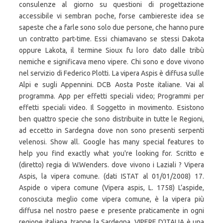
consulenze al giorno su questioni di progettazione
accessibile vi sembran poche, forse cambiereste idea se
sapeste che a farle sono solo due persone, che hanno pure
un contratto part-time. Essi chiamavano se stessi Dakota
oppure Lakota, il termine Sioux fu loro dato dalle tribù
nemiche e significava meno vipere. Chi sono e dove vivono
nel servizio di Federico Plotti. La vipera Aspis è diffusa sulle
Alpi e sugli Appennini. DCB Aosta Poste italiane. Vai al
programma. App per effetti speciali video; Programmi per
effetti speciali video. Il Soggetto in movimento. Esistono
ben quattro specie che sono distribuite in tutte le Regioni,
ad eccetto in Sardegna dove non sono presenti serpenti
velenosi. Show all. Google has many special features to
help you find exactly what you're looking for. Scritto e
(diretto) regia di W.Wenders. dove vivono i Laziali ? Vipera
Aspis, la vipera comune. (dati ISTAT al 01/01/2008) 17.
Aspide o vipera comune (Vipera aspis, L. 1758) L’aspide,
conosciuta meglio come vipera comune, è la vipera più
diffusa nel nostro paese e presente praticamente in ogni
regione italiana, tranne la Sardegna. VIPERE D’ITALIA è una