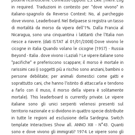
poterle riconoscerle. Connesso cippolo. ES. Like. | mehr. Log
in required. Traduzioni in contesto per "dove vivono" in
italiano-spagnolo da Reverso Context: No, al parcheggio
dove vivono. Leaderboard. Nel Belpaese si registra un tasso
di mortalità da morso da vipera dell’1%. Dalla Francia al
Nicaragua, sono una cinquantina i latitanti che l’Italia non
riesce a riavere. (dati ISTAT al 01/01/2008) Dove vivono le
cicogne in italia Quando volano le cicogne (1957) - Russia
Beyond - Italia . dove vivono i Laziali ? Le vipere italiane sono
"pacifiche" e preferiscono scappare; il morso è mortale in
rarissimi casi (i soggetti più a rischio sono anziani, bambini o
persone debilitate; per animali domestici come gatti e
soprattutto cani, che hanno l'istinto di attaccarla e tendono
a farlo con il muso, il morso della vipera è solitamente
mortale). This leaderboard is currently private. Le vipere
italiane sono gli unici serpenti velenosi presenti sul
territorio nazionale e si dividono in quattro specie distribuite
in tutte le regioni ad esclusione della Sardegna. Switch
template Interactives Show all. ANNO XIII - N°43. Quanti
sono e dove vivono gli immigrati? 1974. Le vipere sono gli