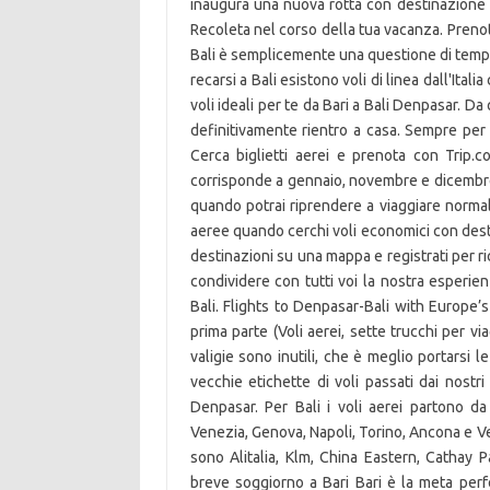
inaugura una nuova rotta con destinazione I
Recoleta nel corso della tua vacanza. Prenota
Bali è semplicemente una questione di tempo 
recarsi a Bali esistono voli di linea dall'Ital
voli ideali per te da Bari a Bali Denpasar. Da
definitivamente rientro a casa. Sempre per 
Cerca biglietti aerei e prenota con Trip.co
corrisponde a gennaio, novembre e dicembre. I
quando potrai riprendere a viaggiare normalm
aeree quando cerchi voli economici con desti
destinazioni su una mappa e registrati per ri
condividere con tutti voi la nostra esperie
Bali. Flights to Denpasar-Bali with Europe’s 
prima parte (Voli aerei, sette trucchi per vi
valigie sono inutili, che è meglio portarsi 
vecchie etichette di voli passati dai nostr
Denpasar. Per Bali i voli aerei partono da
Venezia, Genova, Napoli, Torino, Ancona e Ve
sono Alitalia, Klm, China Eastern, Cathay P
breve soggiorno a Bari Bari è la meta perf