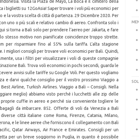
ndonesia. Visita la Plaza de Mayo, La Boca e il cimitero della
 i biglietti su 12GoAsia! Saper trovare i voli più economici per
e la vostra scelta di città di partenza. 29 Dicembre 2020. Per
MEN
ia con uno o più scali e relativo cambio di aereo. Confronta solo i
 qui si torna a Bali solo per prendere l’aereo per Jakarta, e fare
lo stesso motivo non pianificate coincidenze troppo strette.
m per risparmiare fino al 55% sulla tariffa. L'alta stagione
 migliori consigli per trovare voli economici per Bali. Quindi,
ente, usa i filtri per visualizzare i voli di queste compagnie
nazione Bali. Trova voli economici in pochi secondi, guarda le
cevere avvisi sulle tariffe su Google Voli. Per questo vogliamo
nza e darvi qualche consiglio per il vostro prossimo Viaggio a
SOL
Best Airline, Turkish Airlines. Viaggio a Bali – Consigli. Nella
aggiare meglio) abbiamo visto perché i lucchetti alle zip delle
le proprie cuffie in aereo e perché sia conveniente togliere le
i bagagli da imbarcare. 852. Offerte di voli da Venezia a Bali
 diverse città italiane come Roma, Firenze, Catania, Milano,
rona, e le linee aeree che forniscono il collegamento con Bali
acific, Qatar Airways, Air France e Emirates. Consigli per un
etta per un breve soggiorno in Puglia, in quanto è possibile