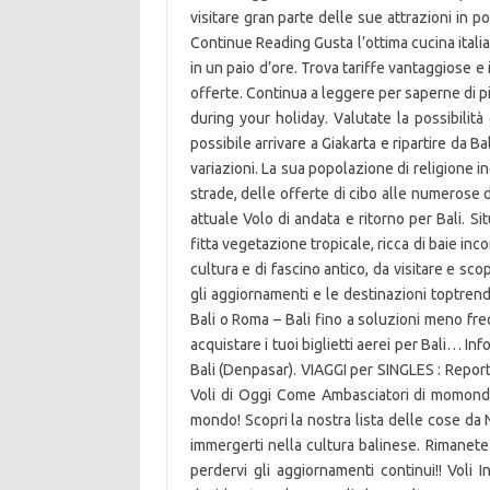
visitare gran parte delle sue attrazioni in 
Continue Reading Gusta l’ottima cucina italia
in un paio d’ore. Trova tariffe vantaggiose e 
offerte. Continua a leggere per saperne di 
during your holiday. Valutate la possibilità
possibile arrivare a Giakarta e ripartire da 
variazioni. La sua popolazione di religione in
strade, delle offerte di cibo alle numerose div
attuale Volo di andata e ritorno per Bali. Si
fitta vegetazione tropicale, ricca di baie inc
cultura e di fascino antico, da visitare e sc
gli aggiornamenti e le destinazioni toptrend
Bali o Roma – Bali fino a soluzioni meno fr
acquistare i tuoi biglietti aerei per Bali… I
Bali (Denpasar). VIAGGI per SINGLES : Report 
Voli di Oggi Come Ambasciatori di momondo a
mondo! Scopri la nostra lista delle cose da N
immergerti nella cultura balinese. Rimanete
perdervi gli aggiornamenti continui!! Voli I