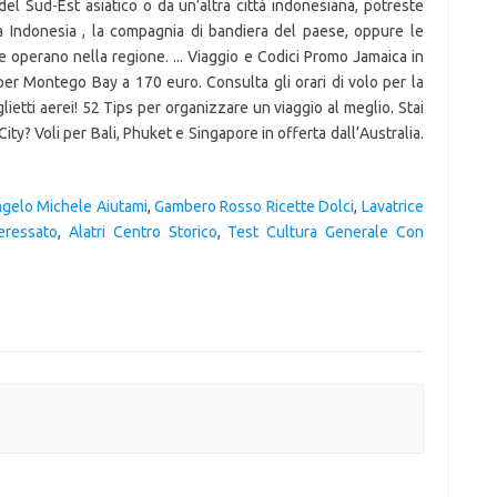
del Sud-Est asiatico o da un’altra città indonesiana, potreste
a Indonesia , la compagnia di bandiera del paese, oppure le
e operano nella regione. ... Viaggio e Codici Promo Jamaica in
 per Montego Bay a 170 euro. Consulta gli orari di volo per la
iglietti aerei! 52 Tips per organizzare un viaggio al meglio. Stai
y? Voli per Bali, Phuket e Singapore in offerta dall’Australia.
gelo Michele Aiutami
,
Gambero Rosso Ricette Dolci
,
Lavatrice
eressato
,
Alatri Centro Storico
,
Test Cultura Generale Con