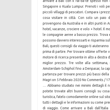
arrivare a Bali con il fai-da-te spesso no
Singapore o Kuala Lumpur. Prenoti i voli per
piccoli villaggi di pescatori. Compara i prezzi 
cosa visitare in città. Con solo un paio d
provengono da Australia e in altri punti in Asi
hotel, vacanze, crociere e volo + hotel. Il m
le compagnie aeree a basso prezzo. Trova e 
possono davvero interessarti e risparmia sul 
Bali, questi consigli da viaggio ti aiuterann
prima di partire. Per trovare ottime offerte vo
motore di ricerca presente in alto a destra d
miglior prezzo. Tre volte alla settimana,
Amsterdam-Schiphol fino a Denpasar, la capit
partenza per trovare prezzi più bassi della m
Magri on 5 Febbraio 2020 No Comments / 170 
… Abbiamo studiato nei minimi dettagli il nos
potete trovate altri buoni consigli su cosa
turistica, fatelo comodamente online sul sit
tutti i dettagli e le informazioni su come pre
di viaggio. Come arrivare a Bali dall’Italia 