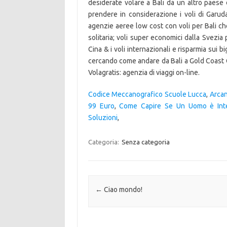
desiderate volare a Bali da un altro paese 
prendere in considerazione i voli di Garud
agenzie aeree low cost con voli per Bali ch
solitaria; voli super economici dalla Svezia
Cina & i voli internazionali e risparmia sui b
cercando come andare da Bali a Gold Coast Cit
Volagratis: agenzia di viaggi on-line.
Codice Meccanografico Scuole Lucca
,
Arcan
99 Euro
,
Come Capire Se Un Uomo è Int
Soluzioni
,
Categoria:
Senza categoria
Navigazione articolo
←
Ciao mondo!