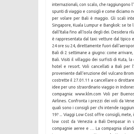
internazionali, con scalo, che raggiungono l
spunti di viaggio e consigli e come diciamo n
per volare per Bali è maggio. Gli scali in
Singapore, Kuala Lumpur e Bangkok: se te lo
dall’Italia fino all’isola degli dei. Desidera r
è rappresentata dal taxi: vetture dal tipico 
24 ore su 24, direttamente fuori dall'aeroport
Bali di 2 settimane a giugno: come arrivare, 
Bali. Visiti il villaggio dei surfisti di Kuta,
hotel e resort. Voli cancellati a Bali pe
proveniente dall'eruzione del vulcano Bromo,
costrette il 27.01.11 a cancellare o dirottare 
idee per uno straordinario viaggio in Indonesia
compagnia: www.klm.com Voli per Buenos
Airlines. Confronta i prezzi dei voli da Ven
quali sono i consigli per chi intende raggi
19? ... Viaggi Low Cost offre consigli, mete, 
low cost da Venezia a Bali Denpasar in un 
compagnie aeree e … La compagnia olande