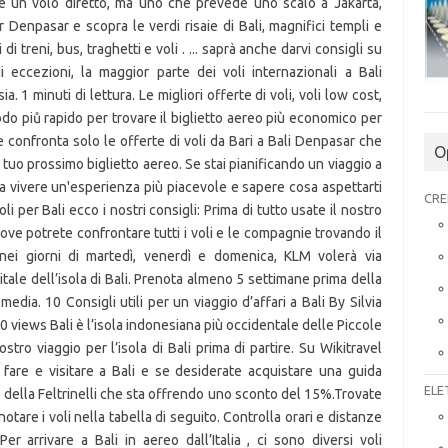
n è un volo diretto, ma uno che prevede uno scalo a Jakarta,
 Denpasar e scopra le verdi risaie di Bali, magnifici templi e
di treni, bus, traghetti e voli ️. ... saprà anche darvi consigli su
i eccezioni, la maggior parte dei voli internazionali a Bali
a. 1 minuti di lettura. Le migliori offerte di voli, voli low cost,
odo piů rapido per trovare il biglietto aereo più economico per
confronta solo le offerte di voli da Bari a Bali Denpasar che
O
tuo prossimo biglietto aereo. Se stai pianificando un viaggio a
o a vivere un'esperienza più piacevole e sapere cosa aspettarti
CRE
li per Bali ecco i nostri consigli: Prima di tutto usate il nostro
ove potrete confrontare tutti i voli e le compagnie trovando il
 nei giorni di martedì, venerdì e domenica, KLM volerà via
ale dell’isola di Bali. Prenota almeno 5 settimane prima della
edia. 10 Consigli utili per un viaggio d’affari a Bali By Silvia
views Bali è l’isola indonesiana più occidentale delle Piccole
tro viaggio per l’isola di Bali prima di partire. Su Wikitravel
 fare e visitare a Bali e se desiderate acquistare una guida
ELE
o della Feltrinelli che sta offrendo uno sconto del 15%.Trovate
notare i voli nella tabella di seguito. Controlla orari e distanze
Per arrivare a Bali in aereo dall’Italia , ci sono diversi voli