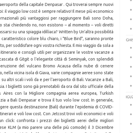
’aeroporto della capitale Denpasar . Qui troverai sempre nuovi
oi: il viaggio low cost è sempre relativo! Il mese più economico
ternazionali più vantaggiosi per raggiungere Bali sono Doha,
 stai chiedendo no, non esistono – al momento – voli diretti
ilassarsi su una spiaggia idilliaca? Written by Un'altra possibilità
e caratteristico colore blu chiaro, i "Blue Bird", saranno pronte
GHI
o, per soddisfare ogni vostra richiesta. Il mio viaggio da sola a
itinerario e consigli utili per organizzare le vostre vacanze a
 la cascata di Gitgit o l’elegante città di Seminyak, con splendidi
r l'eruzione del vulcano Bromo Acausa della nube di cenere
 nella vicina isola di Giava, varie compagnie aeree sono state
su altri scali i voli da e per l'aeroporto di Bali. Vacanze a Bali,
. I biglietti sono già prenotabili da ora dal sito ufficiale della
 Aires con la Migliore compagnia aerea europea, Turkish
IGU
ezia a Bali Denpasar e trova il tuo volo low cost. In generale,
ungere questa destinazione (Bali) durante l'epidemia di COVID-
itinerari e voli low cost. Con Jetcost trovi voli economici e voli
click: confronta i prezzi dei biglietti aerei delle migliori
se KLM (a mio parere una delle più comode) il 3 Dicembre