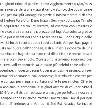
pochi giorni. Prima di partire. Ultimo Aggiornamento 03/06/2019
na e non perderti una visita al centro storico, che potrai girare
i voli per Bali più vantaggiosi grazie al nostro motore di ricerca
più! Explore Pura Ulun Danu Bratan, Seminyak , Uluwatu Temple
 di acquistare dei voli multitratta, ad esempio con Emirates è
Bali e viceversa senza che il prezzo del biglietto subisca grosse
dù è poi in verità nota per lasciare spesso, lungo il ciglio delle
inità locali in cui credono i suoi abitanti. Voli per Bali, pagina
tuata nel cuore dell'Indonesia, Bali è un'isola ricoperta da una
ontaminate e bagnate da mare cristallino.L'isola è anche ricca di
oprire in ogni suo angolo. Ogni giorno vi terremo aggiornati con
! Trova voli economici! Dalle tratte più celebri come Milano –
equentate, in questa pagina troverai tantissime promozioni per
nformazioni accurate su voli economici, last minute e charter per
e consigli per viaggi in solitaria e offerte per singles. Offerte
bbiamo in anteprima le migliori offerte di voli per tutto il
ON fare a Bali, per realizzare un viaggio perfetto e riuscire a
 sempre connessi anche tramite i nostri canali social per non
nterni all’ Indonesia e Voli per il Sud-Est Asiatico Se invece