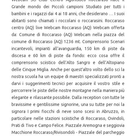
Grande mondo dei Piccoli campioni Studiato per tutti i
bambini e i ragazzi dai 4 ai 18 anni, che desiderano … I suoi
abitanti sono chiamati i roccolani o roccarasini. Roccaraso
centro (AQ) live Webcam Roccaraso (AQ) Webcam offerta
da: Comune di Roccaraso (AQ) Webcam nella piazza del
comune di Roccaraso (AQ) 1236 mt. Comprensorio Scenari
incantevoli, impianti all’avanguardia, 150 km di piste da
discesa e 60 km di piste da fondo: ecco cosa offre il
comprensorio sciistico dell’Alto Sangro e dell’Altopiano
delle Cinque Miglia. Anche per quest'altro volto dello sci la
nostra scuola ha un equipe di maestri specializzati pronti a
darvi i suggerimenti tecnici per acquisire il vostro stile e
percorrere le piste delle nostre montagne nella maniera più
elegante e rilassante possibile. Dalla reception con tutte le
bravissime e gentilissime signorine, una su tutte per noi la
signora I primi fiocchi di neve sono scesi in Abruzzo, in
particolare nelle stazioni sciistiche di Roccaraso, Ovindoli,
Prati di Tivo e Campo Felice. Piazzale Aremogna e seggiovia
Macchione Roccaraso/Rivisondoli - Piazzale del parcheggio