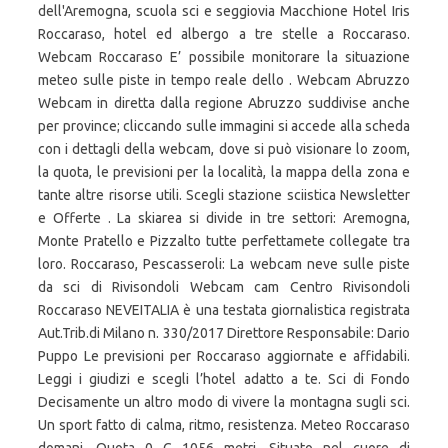
dell'Aremogna, scuola sci e seggiovia Macchione Hotel Iris
Roccaraso, hotel ed albergo a tre stelle a Roccaraso.
Webcam Roccaraso E’ possibile monitorare la situazione
meteo sulle piste in tempo reale dello . Webcam Abruzzo
Webcam in diretta dalla regione Abruzzo suddivise anche
per province; cliccando sulle immagini si accede alla scheda
con i dettagli della webcam, dove si può visionare lo zoom,
la quota, le previsioni per la località, la mappa della zona e
tante altre risorse utili. Scegli stazione sciistica Newsletter
e Offerte . La skiarea si divide in tre settori: Aremogna,
Monte Pratello e Pizzalto tutte perfettamete collegate tra
loro. Roccaraso, Pescasseroli: La webcam neve sulle piste
da sci di Rivisondoli Webcam cam Centro Rivisondoli
Roccaraso NEVEITALIA è una testata giornalistica registrata
Aut.Trib.di Milano n. 330/2017 Direttore Responsabile: Dario
Puppo Le previsioni per Roccaraso aggiornate e affidabili.
Leggi i giudizi e scegli l’hotel adatto a te. Sci di Fondo
Decisamente un altro modo di vivere la montagna sugli sci.
Un sport fatto di calma, ritmo, resistenza. Meteo Roccaraso