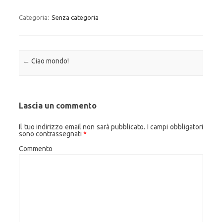
Categoria:
Senza categoria
Navigazione articolo
←
Ciao mondo!
Lascia un commento
Il tuo indirizzo email non sarà pubblicato.
I campi obbligatori
sono contrassegnati
*
Commento