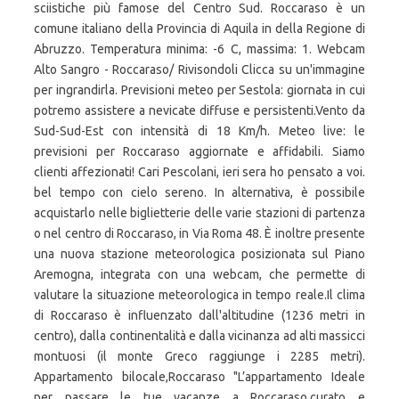
sciistiche più famose del Centro Sud. Roccaraso è un
comune italiano della Provincia di Aquila in della Regione di
Abruzzo. Temperatura minima: -6 C, massima: 1. Webcam
Alto Sangro - Roccaraso/ Rivisondoli Clicca su un'immagine
per ingrandirla. Previsioni meteo per Sestola: giornata in cui
potremo assistere a nevicate diffuse e persistenti.Vento da
Sud-Sud-Est con intensità di 18 Km/h. Meteo live: le
previsioni per Roccaraso aggiornate e affidabili. Siamo
clienti affezionati! Cari Pescolani, ieri sera ho pensato a voi.
bel tempo con cielo sereno. In alternativa, è possibile
acquistarlo nelle biglietterie delle varie stazioni di partenza
o nel centro di Roccaraso, in Via Roma 48. È inoltre presente
una nuova stazione meteorologica posizionata sul Piano
Aremogna, integrata con una webcam, che permette di
valutare la situazione meteorologica in tempo reale.Il clima
di Roccaraso è influenzato dall'altitudine (1236 metri in
centro), dalla continentalità e dalla vicinanza ad alti massicci
montuosi (il monte Greco raggiunge i 2285 metri).
Appartamento bilocale,Roccaraso "L’appartamento Ideale
per passare le tue vacanze a Roccaraso,curato e