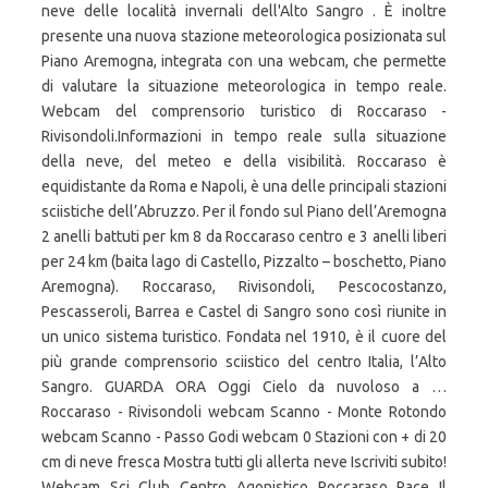
neve delle località invernali dell'Alto Sangro . È inoltre
presente una nuova stazione meteorologica posizionata sul
Piano Aremogna, integrata con una webcam, che permette
di valutare la situazione meteorologica in tempo reale.
Webcam del comprensorio turistico di Roccaraso -
Rivisondoli.Informazioni in tempo reale sulla situazione
della neve, del meteo e della visibilità. Roccaraso è
equidistante da Roma e Napoli, è una delle principali stazioni
sciistiche dell’Abruzzo. Per il fondo sul Piano dell’Aremogna
2 anelli battuti per km 8 da Roccaraso centro e 3 anelli liberi
per 24 km (baita lago di Castello, Pizzalto – boschetto, Piano
Aremogna). Roccaraso, Rivisondoli, Pescocostanzo,
Pescasseroli, Barrea e Castel di Sangro sono così riunite in
un unico sistema turistico. Fondata nel 1910, è il cuore del
più grande comprensorio sciistico del centro Italia, l’Alto
Sangro. GUARDA ORA Oggi Cielo da nuvoloso a …
Roccaraso - Rivisondoli webcam Scanno - Monte Rotondo
webcam Scanno - Passo Godi webcam 0 Stazioni con + di 20
cm di neve fresca Mostra tutti gli allerta neve Iscriviti subito!
Webcam Sci Club Centro Agonistico Roccaraso Race Il