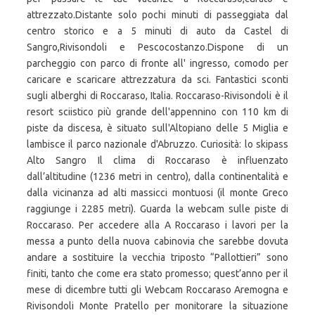
attrezzato.Distante solo pochi minuti di passeggiata dal
centro storico e a 5 minuti di auto da Castel di
Sangro,Rivisondoli e Pescocostanzo.Dispone di un
parcheggio con parco di fronte all' ingresso, comodo per
caricare e scaricare attrezzatura da sci. Fantastici sconti
sugli alberghi di Roccaraso, Italia. Roccaraso-Rivisondoli è il
resort sciistico più grande dell'appennino con 110 km di
piste da discesa, è situato sull'Altopiano delle 5 Miglia e
lambisce il parco nazionale d'Abruzzo. Curiosità: lo skipass
Alto Sangro Il clima di Roccaraso è influenzato
dall’altitudine (1236 metri in centro), dalla continentalità e
dalla vicinanza ad alti massicci montuosi (il monte Greco
raggiunge i 2285 metri). Guarda la webcam sulle piste di
Roccaraso. Per accedere alla A Roccaraso i lavori per la
messa a punto della nuova cabinovia che sarebbe dovuta
andare a sostituire la vecchia triposto “Pallottieri” sono
finiti, tanto che come era stato promesso; quest’anno per il
mese di dicembre tutti gli Webcam Roccaraso Aremogna e
Rivisondoli Monte Pratello per monitorare la situazione