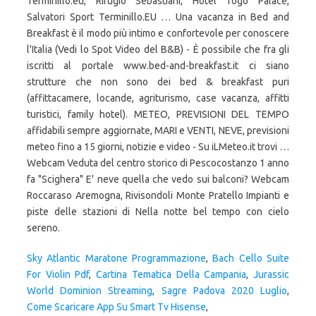
Terminillo.eu, Rifugio Sebastiani, Hotel Togo Palace,
Salvatori Sport Terminillo.EU … Una vacanza in Bed and
Breakfast è il modo più intimo e confortevole per conoscere
l'Italia (Vedi lo Spot Video del B&B) - È possibile che fra gli
iscritti al portale www.bed-and-breakfast.it ci siano
strutture che non sono dei bed & breakfast puri
(affittacamere, locande, agriturismo, case vacanza, affitti
turistici, family hotel). METEO, PREVISIONI DEL TEMPO
affidabili sempre aggiornate, MARI e VENTI, NEVE, previsioni
meteo fino a 15 giorni, notizie e video - Su iLMeteo.it trovi …
Webcam Veduta del centro storico di Pescocostanzo 1 anno
fa "Scighera" E' neve quella che vedo sui balconi? Webcam
Roccaraso Aremogna, Rivisondoli Monte Pratello Impianti e
piste delle stazioni di Nella notte bel tempo con cielo
sereno.
Sky Atlantic Maratone Programmazione
,
Bach Cello Suite
For Violin Pdf
,
Cartina Tematica Della Campania
,
Jurassic
World Dominion Streaming
,
Sagre Padova 2020 Luglio
,
Come Scaricare App Su Smart Tv Hisense
,