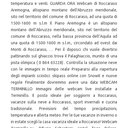
temperatura e venti. GUARDA ORA Webcam di Roccaraso
Aremogna, altopiano montano dell'Abruzzo meridionale,
sito nel territorio del comune di Roccaraso, ad una quota di
1500-1600 m s.l.m Il Piano Aremogna è un altopiano
montano dell’Abruzzo meridionale, sito nel territorio del
comune di Roccaraso, nella bassa provincia dell’Aquila ad
una quota di 1500-1600 m s.l.m., circondato ad ovest dai
Monti di Roccaraso, … Per il doposci chi vuole divertirsi
pattinando sul ghiaccio trova il Palaghiaccio, munito di una
pista olimpica ( 0 864 63228) . Controlla la situazione neve
con le immagini in tempo reale Prepararsi alla riapertura
degli impianti sciistici: skipass online con Snowit e nuove
regole Finalmente dovremmo avere una data WEBCAM
TERMINILLO Immagini delle webcam live installate a
Terminillo. Il posto ideale per soggiorni a Roccaraso,
vacanze sulla neve a Roccaraso, sport invernali e cucina
tradizionale. Previsioni del tempo precipitazioni,
temperatura e allerta meteo. Per le tue vacanze in inverno o
in estate scegli la casa vacanza ideale a Roccaraso! Webcam