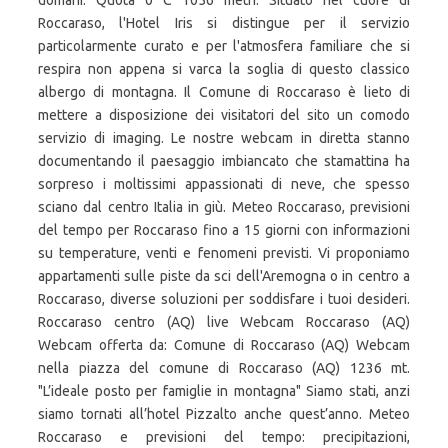
domani. Quota 0 C 1056 metri. Situato nel cuore di
Roccaraso, l'Hotel Iris si distingue per il servizio
particolarmente curato e per l'atmosfera familiare che si
respira non appena si varca la soglia di questo classico
albergo di montagna. Il Comune di Roccaraso è lieto di
mettere a disposizione dei visitatori del sito un comodo
servizio di imaging. Le nostre webcam in diretta stanno
documentando il paesaggio imbiancato che stamattina ha
sorpreso i moltissimi appassionati di neve, che spesso
sciano dal centro Italia in giù. Meteo Roccaraso, previsioni
del tempo per Roccaraso fino a 15 giorni con informazioni
su temperature, venti e fenomeni previsti. Vi proponiamo
appartamenti sulle piste da sci dell'Aremogna o in centro a
Roccaraso, diverse soluzioni per soddisfare i tuoi desideri.
Roccaraso centro (AQ) live Webcam Roccaraso (AQ)
Webcam offerta da: Comune di Roccaraso (AQ) Webcam
nella piazza del comune di Roccaraso (AQ) 1236 mt.
"L’ideale posto per famiglie in montagna" Siamo stati, anzi
siamo tornati all’hotel Pizzalto anche quest’anno. Meteo
Roccaraso e previsioni del tempo: precipitazioni,