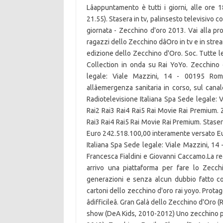
Lâappuntamento è tutti i giorni, alle ore 
21.55). Stasera in tv, palinsesto televisiv
giornata - Zecchino d'oro 2013. Vai alla pr
ragazzi dello Zecchino dâOro in tv e in str
edizione dello Zecchino d'Oro. Soc. Tutte l
Collection in onda su Rai YoYo. Zecchino d
legale: Viale Mazzini, 14 - 00195 Roma
allâemergenza sanitaria in corso, sul cana
Radiotelevisione Italiana Spa Sede legale:
Rai2 Rai3 Rai4 Rai5 Rai Movie Rai Premium
Rai3 Rai4 Rai5 Rai Movie Rai Premium. Staser
Euro 242.518.100,00 interamente versato Eu
Italiana Spa Sede legale: Viale Mazzini, 14
Francesca Fialdini e Giovanni Caccamo.La re
arrivo una piattaforma per fare lo Zecc
generazioni e senza alcun dubbio fatto co
cartoni dello zecchino d'oro rai yoyo. Prot
âdifficileâ. Gran Galà dello Zecchino d'Or
show (DeA Kids, 2010-2012) Uno zecchino p