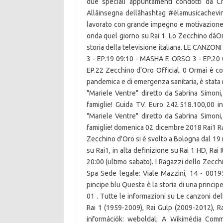
due speciali appuntamenti condotti da Cris
Allâinsegna dellâhashtag #èlamusicachev
lavorato con grande impegno e motivazione. 
onda quel giorno su Rai 1. Lo Zecchino dâO
storia della televisione italiana. LE CAN
3 - EP.19 09:10 - MASHA E ORSO 3 - EP.20
EP.22 Zecchino d'Oro Official. 0 Ormai è cos
pandemica e di emergenza sanitaria, è stata 
"Mariele Ventre" diretto da Sabrina Simoni,
famiglie! Guida TV. Euro 242.518.100,00 i
"Mariele Ventre" diretto da Sabrina Simoni,
famiglie! domenica 02 dicembre 2018 Rai1 Ra
Zecchino d'Oro si è svolto a Bologna dal 19
su Rai1, in alta definizione su Rai 1 HD, Rai I
20:00 (ultimo sabato). I Ragazzi dello Zecchin
Spa Sede legale: Viale Mazzini, 14 - 001
pincipe blu Questa è la storia di una princip
01 . Tutte le informazioni su Le canzoni de
Rai 1 (1959-2009), Rai Gulp (2009-2012), R
információk: weboldal; A Wikimédia Com