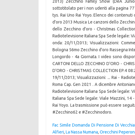
2013) Zecchino Family Show (DeA Junior
sottotitolato per i non udenti alla pagina 
tys. Rai Uno Rai Yoyo. Elenco dei contenuti
d'oro 2013 Musica Le canzoni dello Zecchino
dello Zecchino d'oro - Christmas Collection
Radiotelevisione Italiana Spa Sede legale: V
onda: 20/11/2013; Visualizzazioni: Commenta
Bologna 56mo Zecchino d'oro Rassegna Inter
Longordo - 4a Giornata. I video sono disponib
CARTONI DELLO ZECCHINO D'ORO - CHRIS
D'ORO - CHRISTMAS COLLECTION EP.4 08:20 
19/11/2013; Visualizzazioni: ... Rai - Radio
Roma Cap. Gen 2021 . A dicembre Antoniano re
Radiotelevisione Italiana Spa Sede legale: V
Italiana Spa Sede legale: Viale Mazzini, 14
Rai Yoyo. La trasmissione può essere seguit
#Zecchino62 e #Zecchinodoro.
Fac Simile Domanda Di Pensione Di Vecchia
Alfieri
,
La Nassa Numana
,
Orecchini Peperonc