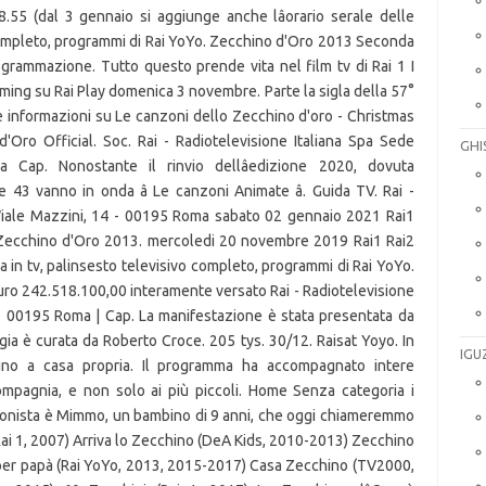
18.55 (dal 3 gennaio si aggiunge anche lâorario serale delle
o completo, programmi di Rai YoYo. Zecchino d'Oro 2013 Seconda
ogrammazione. Tutto questo prende vita nel film tv di Rai 1 I
eaming su Rai Play domenica 3 novembre. Parte la sigla della 57°
e informazioni su Le canzoni dello Zecchino d'oro - Christmas
'Oro Official. Soc. Rai - Radiotelevisione Italiana Spa Sede
GHI
 Cap. Nonostante il rinvio dellâedizione 2020, dovuta
le 43 vanno in onda â Le canzoni Animate â. Guida TV. Rai -
 Viale Mazzini, 14 - 00195 Roma sabato 02 gennaio 2021 Rai1
. Zecchino d'Oro 2013. mercoledi 20 novembre 2019 Rai1 Rai2
a in tv, palinsesto televisivo completo, programmi di Rai YoYo.
ro 242.518.100,00 interamente versato Rai - Radiotelevisione
 - 00195 Roma | Cap. La manifestazione è stata presentata da
gia è curata da Roberto Croce. 205 tys. 30/12. Raisat Yoyo. In
IGU
hino a casa propria. Il programma ha accompagnato intere
mpagnia, e non solo ai più piccoli. Home Senza categoria i
agonista è Mimmo, un bambino di 9 anni, che oggi chiameremmo
o (Rai 1, 2007) Arriva lo Zecchino (DeA Kids, 2010-2013) Zecchino
er papà (Rai YoYo, 2013, 2015-2017) Casa Zecchino (TV2000,