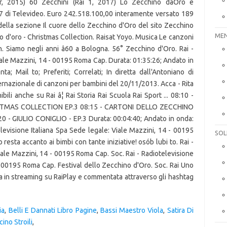
, 2015) 60 Zecchini (Rai 1, 2017) Lo Zecchino dâOro è
777 di Televideo. Euro 242.518.100,00 interamente versato 189
 della sezione Il cuore dello Zecchino d'Oro del sito Zecchino
MEN
 d'oro - Christmas Collection. Raisat Yoyo. Musica Le canzoni
. Siamo negli anni â60 a Bologna. 56° Zecchino d'Oro. Rai -
iale Mazzini, 14 - 00195 Roma Cap. Durata: 01:35:26; Andato in
; Mail to; Preferiti; Correlati; In diretta dall'Antoniano di
nazionale di canzoni per bambini del 20/11/2013. Acca - Rita
ili anche su Rai â¦ Rai Storia Rai Scuola Rai Sport ... 08:10 -
TMAS COLLECTION EP.3 08:15 - CARTONI DELLO ZECCHINO
- GIULIO CONIGLIO - EP.3 Durata: 00:04:40; Andato in onda:
televisione Italiana Spa Sede legale: Viale Mazzini, 14 - 00195
SOL
sta accanto ai bimbi con tante iniziative! osób lubi to. Rai -
iale Mazzini, 14 - 00195 Roma Cap. Soc. Rai - Radiotelevisione
 - 00195 Roma Cap. Festival dello Zecchino d'Oro. Soc. Rai Uno
a in streaming su RaiPlay e commentata attraverso gli hashtag
ia
,
Belli E Dannati Libro Pagine
,
Bassi Maestro Viola
,
Satira Di
ino Stroili
,