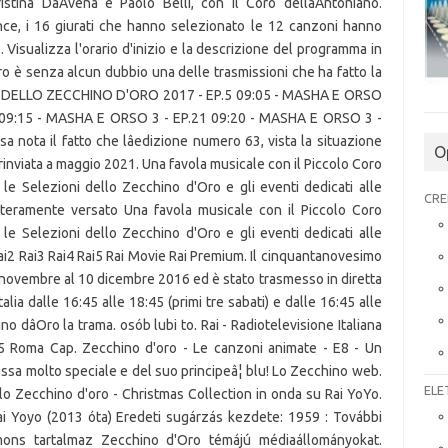
tina DâAvena e Paolo Belli, con il Coro dellâAntoniano.
ince, i 16 giurati che hanno selezionato le 12 canzoni hanno
Visualizza l'orario d'inizio e la descrizione del programma in
ro è senza alcun dubbio una delle trasmissioni che ha fatto la
ZONI DELLO ZECCHINO D'ORO 2017 - EP.5 09:05 - MASHA E ORSO
 09:15 - MASHA E ORSO 3 - EP.21 09:20 - MASHA E ORSO 3 -
a nota il fatto che lâedizione numero 63, vista la situazione
O
rinviata a maggio 2021. Una favola musicale con il Piccolo Coro
 le Selezioni dello Zecchino d'Oro e gli eventi dedicati alle
CRE
nteramente versato Una favola musicale con il Piccolo Coro
 le Selezioni dello Zecchino d'Oro e gli eventi dedicati alle
i2 Rai3 Rai4 Rai5 Rai Movie Rai Premium. Il cinquantanovesimo
 novembre al 10 dicembre 2016 ed è stato trasmesso in diretta
talia dalle 16:45 alle 18:45 (primi tre sabati) e dalle 16:45 alle
o dâOro la trama. osób lubi to. Rai - Radiotelevisione Italiana
95 Roma Cap. Zecchino d'oro - Le canzoni animate - E8 - Un
essa molto speciale e del suo principeâ¦ blu! Lo Zecchino web.
ELE
llo Zecchino d'oro - Christmas Collection in onda su Rai YoYo.
ai Yoyo (2013 óta) Eredeti sugárzás kezdete: 1959 : További
mons tartalmaz Zecchino d'Oro témájú médiaállományokat.