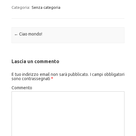
Categoria:
Senza categoria
Navigazione articolo
←
Ciao mondo!
Lascia un commento
Il tuo indirizzo email non sarà pubblicato.
I campi obbligatori
sono contrassegnati
*
Commento