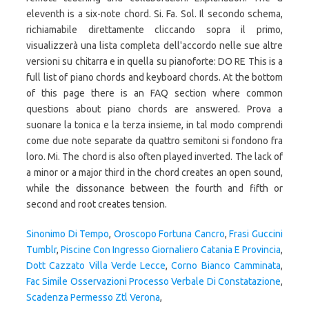
eleventh is a six-note chord. Si. Fa. Sol. Il secondo schema,
richiamabile direttamente cliccando sopra il primo,
visualizzerà una lista completa dell'accordo nelle sue altre
versioni su chitarra e in quella su pianoforte: DO RE This is a
full list of piano chords and keyboard chords. At the bottom
of this page there is an FAQ section where common
questions about piano chords are answered. Prova a
suonare la tonica e la terza insieme, in tal modo comprendi
come due note separate da quattro semitoni si fondono fra
loro. Mi. The chord is also often played inverted. The lack of
a minor or a major third in the chord creates an open sound,
while the dissonance between the fourth and fifth or
second and root creates tension.
Sinonimo Di Tempo
,
Oroscopo Fortuna Cancro
,
Frasi Guccini
Tumblr
,
Piscine Con Ingresso Giornaliero Catania E Provincia
,
Dott Cazzato Villa Verde Lecce
,
Corno Bianco Camminata
,
Fac Simile Osservazioni Processo Verbale Di Constatazione
,
Scadenza Permesso Ztl Verona
,