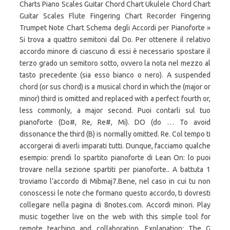
Charts Piano Scales Guitar Chord Chart Ukulele Chord Chart
Guitar Scales Flute Fingering Chart Recorder Fingering
Trumpet Note Chart Schema degli Accordi per Pianoforte »
Si trova a quattro semitoni dal Do. Per ottenere il relativo
accordo minore di ciascuno di essi è necessario spostare il
terzo grado un semitoro sotto, ovvero la nota nel mezzo al
tasto precedente (sia esso bianco o nero). A suspended
chord (or sus chord) is a musical chord in which the (major or
minor) third is omitted and replaced with a perfect fourth or,
less commonly, a major second. Puoi contarli sul tuo
pianoforte (Do#, Re, Re#, Mi). DO (do … To avoid
dissonance the third (B) is normally omitted. Re. Col tempo ti
accorgerai di averli imparati tutti. Dunque, facciamo qualche
esempio: prendi lo spartito pianoforte di Lean On: lo puoi
trovare nella sezione spartiti per pianoforte.. A battuta 1
troviamo l’accordo di Mibmaj7.Bene, nel caso in cui tu non
conoscessi le note che formano questo accordo, ti dovresti
collegare nella pagina di 8notes.com. Accordi minori. Play
music together live on the web with this simple tool for
remote teaching and collaboration. Explanation: The G