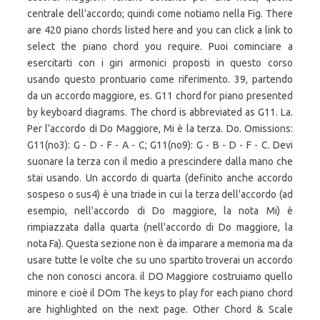
centrale dell’accordo; quindi come notiamo nella Fig. There
are 420 piano chords listed here and you can click a link to
select the piano chord you require. Puoi cominciare a
esercitarti con i giri armonici proposti in questo corso
usando questo prontuario come riferimento. 39, partendo
da un accordo maggiore, es. G11 chord for piano presented
by keyboard diagrams. The chord is abbreviated as G11. La.
Per l’accordo di Do Maggiore, Mi è la terza. Do. Omissions:
G11(no3): G - D - F - A - C; G11(no9): G - B - D - F - C. Devi
suonare la terza con il medio a prescindere dalla mano che
stai usando. Un accordo di quarta (definito anche accordo
sospeso o sus4) è una triade in cui la terza dell'accordo (ad
esempio, nell'accordo di Do maggiore, la nota Mi) è
rimpiazzata dalla quarta (nell'accordo di Do maggiore, la
nota Fa). Questa sezione non è da imparare a memoria ma da
usare tutte le volte che su uno spartito troverai un accordo
che non conosci ancora. il DO Maggiore costruiamo quello
minore e cioè il DOm The keys to play for each piano chord
are highlighted on the next page. Other Chord & Scale