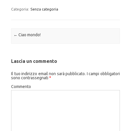
Categoria:
Senza categoria
Navigazione articolo
←
Ciao mondo!
Lascia un commento
Il tuo indirizzo email non sarà pubblicato.
I campi obbligatori
sono contrassegnati
*
Commento