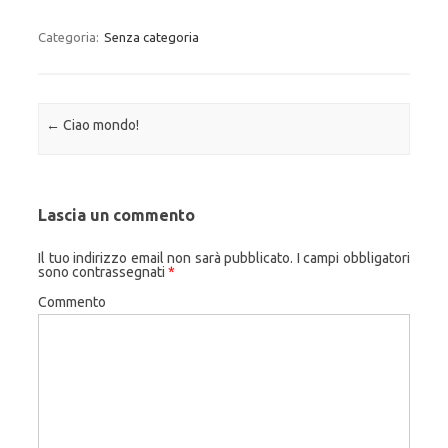
Categoria:
Senza categoria
Navigazione articolo
←
Ciao mondo!
Lascia un commento
Il tuo indirizzo email non sarà pubblicato.
I campi obbligatori
sono contrassegnati
*
Commento