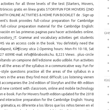
GHI
IGU