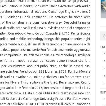
O
CRE
ELE