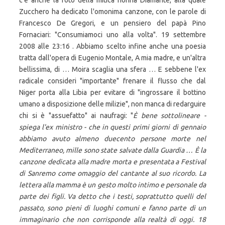
c'è anche la foto della mitica nonna Diamante, alla quale
Zucchero ha dedicato l'omonima canzone, con le parole di
Francesco De Gregori, e un pensiero del papà Pino
Fornaciari: "Consumiamoci uno alla volta". 19 settembre
2008 alle 23:16 . Abbiamo scelto infine anche una poesia
tratta dall'opera di Eugenio Montale, A mia madre, e un'altra
bellissima, di … Moira scaglia una sfera … E sebbene l'ex
radicale consideri "importante" frenare il flusso che dal
Niger porta alla Libia per evitare di "ingrossare il bottino
umano a disposizione delle milizie", non manca di redarguire
chi si è "assuefatto" ai naufragi: "
È bene sottolineare -
spiega l'ex ministro - che in questi primi giorni di gennaio
abbiamo avuto almeno duecento persone morte nel
Mediterraneo, mille sono state salvate dalla Guardia … È la
canzone dedicata alla madre morta e presentata a Festival
di Sanremo come omaggio del cantante al suo ricordo. La
lettera alla mamma è un gesto molto intimo e personale da
parte dei figli. Va detto che i testi, soprattutto quelli del
passato, sono pieni di luoghi comuni e fanno parte di un
immaginario che non corrisponde alla realtà di oggi. 18