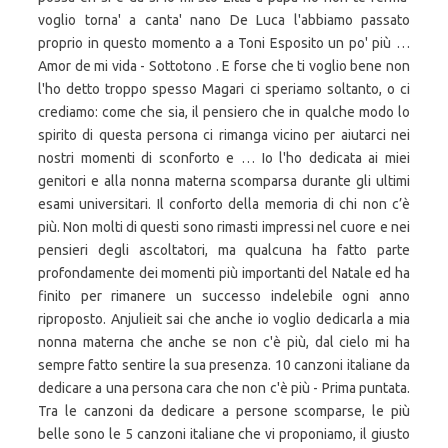
voglio torna' a canta' nano De Luca l'abbiamo passato
proprio in questo momento a a Toni Esposito un po' più …
Amor de mi vida - Sottotono . E forse che ti voglio bene non
l'ho detto troppo spesso Magari ci speriamo soltanto, o ci
crediamo: come che sia, il pensiero che in qualche modo lo
spirito di questa persona ci rimanga vicino per aiutarci nei
nostri momenti di sconforto e … Io l'ho dedicata ai miei
genitori e alla nonna materna scomparsa durante gli ultimi
esami universitari. Il conforto della memoria di chi non c’è
più. Non molti di questi sono rimasti impressi nel cuore e nei
pensieri degli ascoltatori, ma qualcuna ha fatto parte
profondamente dei momenti più importanti del Natale ed ha
finito per rimanere un successo indelebile ogni anno
riproposto. Anjulieit sai che anche io voglio dedicarla a mia
nonna materna che anche se non c'è più, dal cielo mi ha
sempre fatto sentire la sua presenza. 10 canzoni italiane da
dedicare a una persona cara che non c'è più - Prima puntata.
Tra le canzoni da dedicare a persone scomparse, le più
belle sono le 5 canzoni italiane che vi proponiamo, il giusto