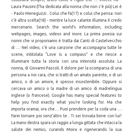
Laura Pausini (l'ha dedicata alla nonna che non c'è più) Lei è
- Paolo Meneguzzi . Colui che fa(17) e colui che pensa: non
c’è altra scelta(18) - mentre la luce calante illumina il credo
mercenario. Search the world's information, including
webpages, images, videos and more. La prima poesia sui
nonni che vi proponiamo è tratta dai Canti di Castelvecchio
di … Nel video, c’è una canzone che accompagna tutte le
scene, intitolata “Love is a compass” e che riesce a
illuminare tutta la storia con una intensità assoluta. La
nonna, di Giovanni Pascoli. Il dolore per la scomparsa di una
persona a noi cara, che si tratti di un amato parente, o di un
amico, o di un amore, è spesso insostenibile. Oppure si
cercava un amico o la madre di un amico di madrelingua
inglese (o francese). Google has many special features to
help you find exactly what you're looking for. Ma che
importa oramai, ora che… Puoi prendere per la coda una …
Farei tornare poi senz’altro te . Ti sei trovata bene con lui?
La mano destra spara un raggio a lunga gittata che intacca la
salute dei nemici, curando Moira e rigenerando la sua