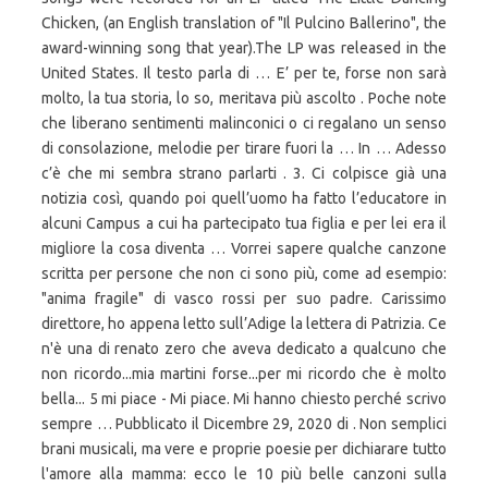
Chicken, (an English translation of "Il Pulcino Ballerino", the
award-winning song that year).The LP was released in the
United States. Il testo parla di … E’ per te, forse non sarà
molto, la tua storia, lo so, meritava più ascolto . Poche note
che liberano sentimenti malinconici o ci regalano un senso
di consolazione, melodie per tirare fuori la … In … Adesso
c’è che mi sembra strano parlarti . 3. Ci colpisce già una
notizia così, quando poi quell’uomo ha fatto l’educatore in
alcuni Campus a cui ha partecipato tua figlia e per lei era il
migliore la cosa diventa … Vorrei sapere qualche canzone
scritta per persone che non ci sono più, come ad esempio:
"anima fragile" di vasco rossi per suo padre. Carissimo
direttore, ho appena letto sull’Adige la lettera di Patrizia. Ce
n'è una di renato zero che aveva dedicato a qualcuno che
non ricordo...mia martini forse...per mi ricordo che è molto
bella... 5 mi piace - Mi piace. Mi hanno chiesto perché scrivo
sempre … Pubblicato il Dicembre 29, 2020 di . Non semplici
brani musicali, ma vere e proprie poesie per dichiarare tutto
l'amore alla mamma: ecco le 10 più belle canzoni sulla