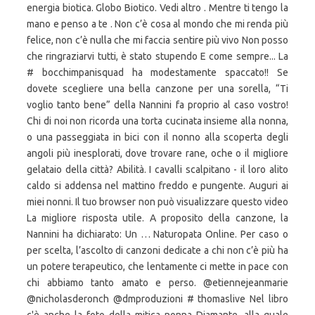
energia biotica. Globo Biotico. Vedi altro . Mentre ti tengo la
mano e penso a te . Non c’è cosa al mondo che mi renda più
felice, non c’è nulla che mi faccia sentire più vivo Non posso
che ringraziarvi tutti, è stato stupendo E come sempre... La
# bocchimpanisquad ha modestamente spaccato!! Se
dovete scegliere una bella canzone per una sorella, “Ti
voglio tanto bene” della Nannini fa proprio al caso vostro!
Chi di noi non ricorda una torta cucinata insieme alla nonna,
o una passeggiata in bici con il nonno alla scoperta degli
angoli più inesplorati, dove trovare rane, oche o il migliore
gelataio della città? Abilità. I cavalli scalpitano - il loro alito
caldo si addensa nel mattino freddo e pungente. Auguri ai
miei nonni. Il tuo browser non può visualizzare questo video
La migliore risposta utile. A proposito della canzone, la
Nannini ha dichiarato: Un … Naturopata Online. Per caso o
per scelta, l’ascolto di canzoni dedicate a chi non c’è più ha
un potere terapeutico, che lentamente ci mette in pace con
chi abbiamo tanto amato e perso. @etiennejeanmarie
@nicholasderonch @dmproduzioni # thomaslive Nel libro