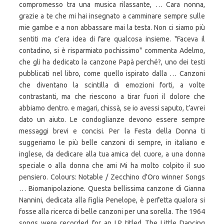
compromesso tra una musica rilassante, … Cara nonna,
grazie a te che mi hai insegnato a camminare sempre sulle
mie gambe e a non abbassare mai la testa. Non ci siamo più
sentiti ma c’era idea di fare qualcosa insieme. "Faceva il
contadino, si è risparmiato pochissimo" commenta Adelmo,
che gli ha dedicato la canzone Papà perché?, uno dei testi
pubblicati nel libro, come quello ispirato dalla … Canzoni
che diventano la scintilla di emozioni forti, a volte
contrastanti, ma che riescono a tirar fuori il dolore che
abbiamo dentro. e magari, chissà, se io avessi saputo, t’avrei
dato un aiuto. Le condoglianze devono essere sempre
messaggi brevi e concisi. Per la Festa della Donna ti
suggeriamo le più belle canzoni di sempre, in italiano e
inglese, da dedicare alla tua amica del cuore, a una donna
speciale o alla donna che ami Mi ha molto colpito il suo
pensiero. Colours: Notable / Zecchino d'Oro winner Songs
… Biomanipolazione. Questa bellissima canzone di Gianna
Nannini, dedicata alla figlia Penelope, è perfetta qualora si
fosse alla ricerca di belle canzoni per una sorella. The 1964
songs were recorded for an LP titled The Little Dancing