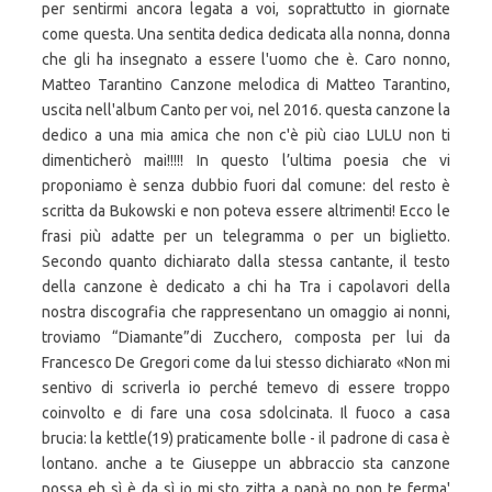
per sentirmi ancora legata a voi, soprattutto in giornate
come questa. Una sentita dedica dedicata alla nonna, donna
che gli ha insegnato a essere l'uomo che è. Caro nonno,
Matteo Tarantino Canzone melodica di Matteo Tarantino,
uscita nell'album Canto per voi, nel 2016. questa canzone la
dedico a una mia amica che non c'è più ciao LULU non ti
dimenticherò mai!!!!! In questo l’ultima poesia che vi
proponiamo è senza dubbio fuori dal comune: del resto è
scritta da Bukowski e non poteva essere altrimenti! Ecco le
frasi più adatte per un telegramma o per un biglietto.
Secondo quanto dichiarato dalla stessa cantante, il testo
della canzone è dedicato a chi ha Tra i capolavori della
nostra discografia che rappresentano un omaggio ai nonni,
troviamo “Diamante”di Zucchero, composta per lui da
Francesco De Gregori come da lui stesso dichiarato «Non mi
sentivo di scriverla io perché temevo di essere troppo
coinvolto e di fare una cosa sdolcinata. Il fuoco a casa
brucia: la kettle(19) praticamente bolle - il padrone di casa è
lontano. anche a te Giuseppe un abbraccio sta canzone
possa eh sì è da sì io mi sto zitta a papà no non te ferma'