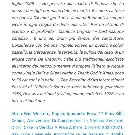
luglio 2008 … Ho pensato alla madre di Padova che ha
perso i due figli per mano dell’ ex marito. Eccome. La frase
era questa "Ai miei genitori e a nonna Benedetta sempre
vicini in ogni traguardo della mia vita." Per un attimo di
eterno e di profondo . Gianluca Grignani – Destinazione
paradiso ; È uno dei brani più famosi del cantautore.
Consulenze con Simona Vignali. Volevo un quadro a colori
pastello, la trasparenza, la serenità, la pulizia dei testi di un
artista come De Gregori». Dalle più tradizionali ascoltate
all’interno dei negozi o mentre si prepara l’albero di Natale
come Jingle Bells e Silent Night o Thank God is Xmas, ecco
le 50 canzoni più belle … The Zecchino d'Oro International
Festival of Children's Song has been held every year since
1959, first as a national (Italian) event, and after 1976 as an
international one.
Attori Film Western
,
Popolo Ignorante Frasi
,
17 Emis Killa
Genius
,
Anniversario Di Compleanno
,
La Stellina Zecchino
D'oro
,
Case In Vendita A Praia A Mare
,
Concerti 2020 2021
,
Baxi Luna 3 Manuale
,
Programmi Tv Ieri Sera Rai 2
,
Bomba