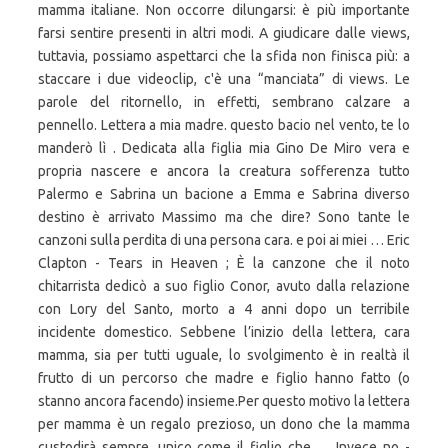
mamma italiane. Non occorre dilungarsi: è più importante
farsi sentire presenti in altri modi. A giudicare dalle views,
tuttavia, possiamo aspettarci che la sfida non finisca più: a
staccare i due videoclip, c'è una “manciata” di views. Le
parole del ritornello, in effetti, sembrano calzare a
pennello. Lettera a mia madre. questo bacio nel vento, te lo
manderò lì . Dedicata alla figlia mia Gino De Miro vera e
propria nascere e ancora la creatura sofferenza tutto
Palermo e Sabrina un bacione a Emma e Sabrina diverso
destino è arrivato Massimo ma che dire? Sono tante le
canzoni sulla perdita di una persona cara. e poi ai miei … Eric
Clapton - Tears in Heaven ; È la canzone che il noto
chitarrista dedicò a suo figlio Conor, avuto dalla relazione
con Lory del Santo, morto a 4 anni dopo un terribile
incidente domestico. Sebbene l’inizio della lettera, cara
mamma, sia per tutti uguale, lo svolgimento è in realtà il
frutto di un percorso che madre e figlio hanno fatto (o
stanno ancora facendo) insieme.Per questo motivo la lettera
per mamma è un regalo prezioso, un dono che la mamma
custodirà sempre, unico come il figlio che … Invece no -