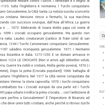
edizione militare contro i turchi. I veneziani e il Regno di
6-1135: tutta l'Inghilterra è normanna. I Turchi conquistano
tano Gerusalemme, la Città Santa. La notizia suscita sconcerto
nza cristiana. Nessuno riesce a fermarlo, la sua macchina
trando con successo ovunque, dall’Asia all’Africa. La guerra
nta e … 1073: Ildebrando di Soana eletto papa col nome di
ica. 1099 i crociati occupano gerusalemme. Ma questo non
O
erra natia. Laudes creaturarum (cantico di frate sole) di san
rancia. 1244 I Turchi Carismeniani conquistano Gerusalemme.
CRE
. 1187 saladino riconquista gerusalemme. 1071: i Normanni
nza bizantina in Italia. 1275-1292 E se domani arrivasse in
tore 1224. LE CROCIATE (Non si arrivò agli obbiettivi voluti,
ra, Guerre tra nobili e cristiani, Molta gente povera), 1076 ( i
mme), Dopo la prima (Crociata popolare)) 1066: battaglia di
stano l’Inghilterra. Nel 1517 la città venne conquistata dai
stano Vienna: la storia capovolta. 1070: i turchi conquistano
 combattuto tra i Crociati europei da una parte ed i Turchi
ELE
 1095 papa urbano ii indÌce la prima crociata. ... con l’ambizione di
rivare perfino a Gerusalemme? È l’imperatore di Bisanzio ad
 che deve unire tutti i cristiani, anche perché si ritrova i turchi