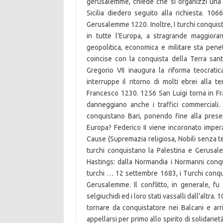
gerusalemme, chiede che si organizzi una sp
Sicilia diedero seguito alla richiesta. 106
Gerusalemme 1220. Inoltre, I turchi conquis
in tutte l’Europa, a stragrande maggiora
geopolitica, economica e militare sta pene
coincise con la conquista della Terra sa
Gregorio VII inaugura la riforma teocrat
interruppe il ritorno di molti ebrei alla t
Francesco 1230. 1256 San Luigi torna in F
danneggiano anche i traffici commerciali
conquistano Bari, ponendo fine alla prese
Europa? Federico II viene incoronato impera
Cause (Supremazia religiosa, Nobili senza ter
turchi conquistano la Palestina e Gerusale
Hastings: dalla Normandia i Normanni conqui
turchi … 12 settembre 1683, i Turchi conqui
Gerusalemme. Il conflitto, in generale, fu
selgiuchidi ed i loro stati vassalli dall'altra.
tornare da conquistatore nei Balcani e ar
appellarsi per primo allo spirito di solidarietà