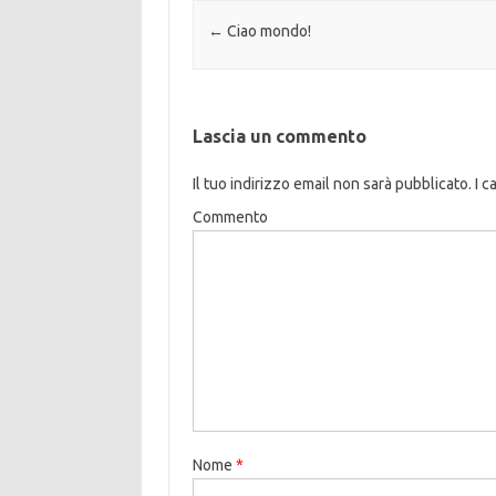
Navigazione articolo
←
Ciao mondo!
Lascia un commento
Il tuo indirizzo email non sarà pubblicato.
I c
Commento
Nome
*