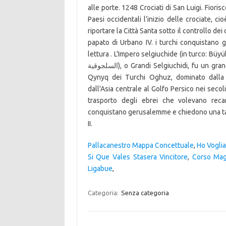
alle porte. 1248 Crociati di San Luigi. Fior
Paesi occidentali l’inizio delle crociate, c
riportare la Città Santa sotto il controllo dei
papato di Urbano IV. i turchi conquistano 
lettura . L'Impero selgiuchide (in turco: Büyük Selçuklu Devleti
السلجوقية), o Grandi Selgiuchidi, fu un grande impero medievale Musulmano Sunnita originato dal ramo
Qynyq dei Turchi Oghuz, dominato dalla d
dall'Asia centrale al Golfo Persico nei secol
trasporto degli ebrei che volevano recar
conquistano gerusalemme e chiedono una tass
II.
Pallacanestro Mappa Concettuale
,
Ho Voglia
Si Que Vales Stasera Vincitore
,
Corso Magi
Ligabue
,
Categoria:
Senza categoria