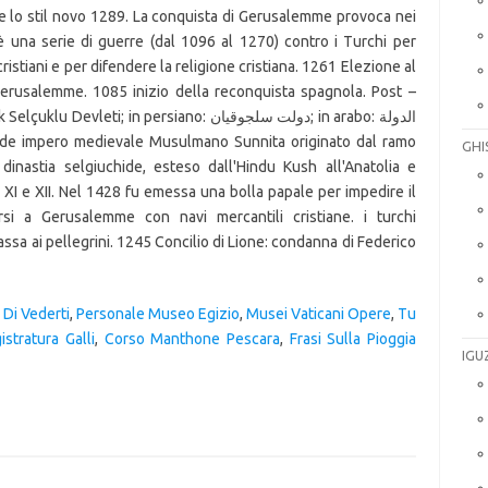
isce lo stil novo 1289. La conquista di Gerusalemme provoca nei
ioè una serie di guerre (dal 1096 al 1270) contro i Turchi per
 cristiani e per difendere la religione cristiana. 1261 Elezione al
gerusalemme. 1085 inizio della reconquista spagnola. Post –
; in persiano: دولت سلجوقیان; in arabo: الدولة
GHI
inastia selgiuchide, esteso dall'Hindu Kush all'Anatolia e
i XI e XII. Nel 1428 fu emessa una bolla papale per impedire il
si a Gerusalemme con navi mercantili cristiane. i turchi
a ai pellegrini. 1245 Concilio di Lione: condanna di Federico
 Di Vederti
,
Personale Museo Egizio
,
Musei Vaticani Opere
,
Tu
stratura Galli
,
Corso Manthone Pescara
,
Frasi Sulla Pioggia
IGU