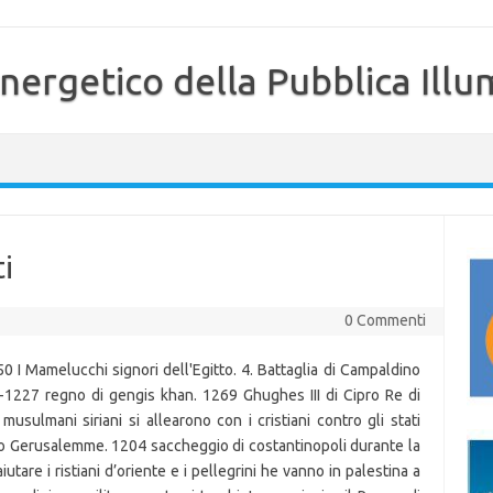
nergetico della Pubblica Illu
i
0 Commenti
50 I Mamelucchi signori dell'Egitto. 4. Battaglia di Campaldino
-1227 regno di gengis khan. 1269 Ghughes III di Cipro Re di
sulmani siriani si allearono con i cristiani contro gli stati
tano Gerusalemme. 1204 saccheggio di costantinopoli durante la
 aiutare i ristiani d’oriente e i pellegrini he vanno in palestina a