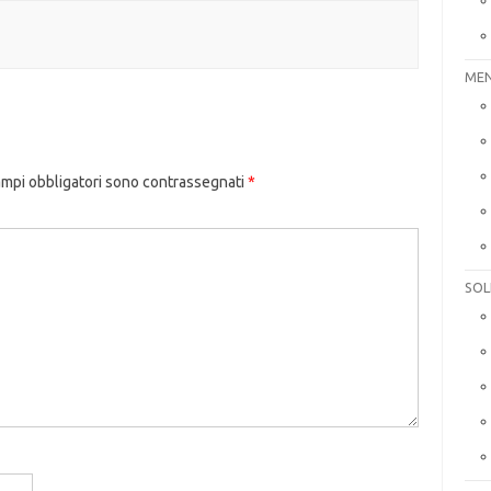
MEN
ampi obbligatori sono contrassegnati
*
SOL