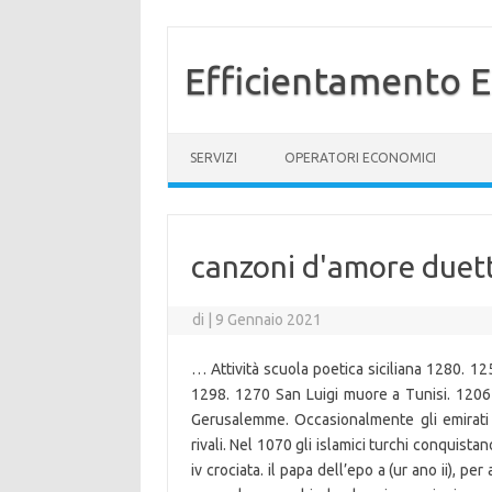
Efficientamento E
Vai al contenuto
SERVIZI
OPERATORI ECONOMICI
canzoni d'amore duett
di
|
9 Gennaio 2021
… Attività scuola poetica siciliana 1280. 12
1298. 1270 San Luigi muore a Tunisi. 1206
Gerusalemme. Occasionalmente gli emirati mu
rivali. Nel 1070 gli islamici turchi conquis
iv crociata. il papa dell’epo a (ur ano ii), per