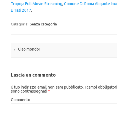
Tropoja Full Movie Streaming
,
Comune Di Roma Aliquote Imu
E Tasi 2017
,
Categoria:
Senza categoria
Navigazione articolo
←
Ciao mondo!
Lascia un commento
Il tuo indirizzo email non sarà pubblicato.
I campi obbligatori
sono contrassegnati
*
Commento