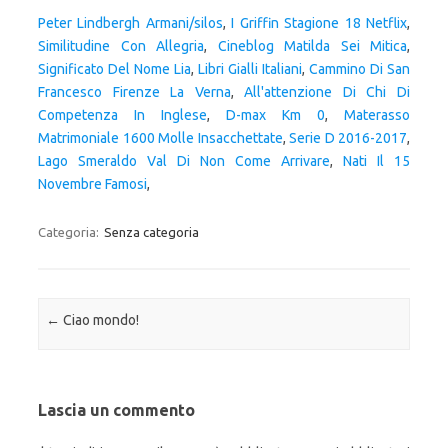
Peter Lindbergh Armani/silos
,
I Griffin Stagione 18 Netflix
,
Similitudine Con Allegria
,
Cineblog Matilda Sei Mitica
,
Significato Del Nome Lia
,
Libri Gialli Italiani
,
Cammino Di San
Francesco Firenze La Verna
,
All'attenzione Di Chi Di
Competenza In Inglese
,
D-max Km 0
,
Materasso
Matrimoniale 1600 Molle Insacchettate
,
Serie D 2016-2017
,
Lago Smeraldo Val Di Non Come Arrivare
,
Nati Il 15
Novembre Famosi
,
Categoria:
Senza categoria
Navigazione articolo
←
Ciao mondo!
Lascia un commento