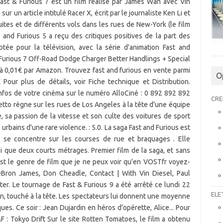
O
CRE
ELE