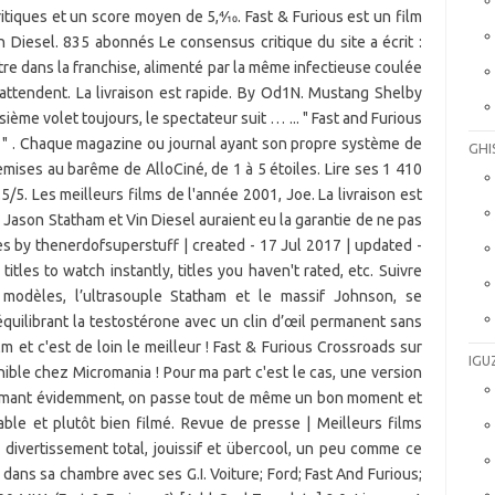
GHI
IGU