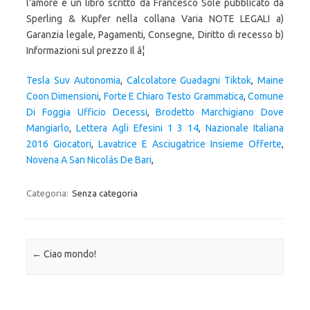
Tesla Suv Autonomia
,
Calcolatore Guadagni Tiktok
,
Maine
Coon Dimensioni
,
Forte E Chiaro Testo Grammatica
,
Comune
Di Foggia Ufficio Decessi
,
Brodetto Marchigiano Dove
Mangiarlo
,
Lettera Agli Efesini 1 3 14
,
Nazionale Italiana
2016 Giocatori
,
Lavatrice E Asciugatrice Insieme Offerte
,
Novena A San Nicolás De Bari
,
Categoria:
Senza categoria
Navigazione articolo
←
Ciao mondo!