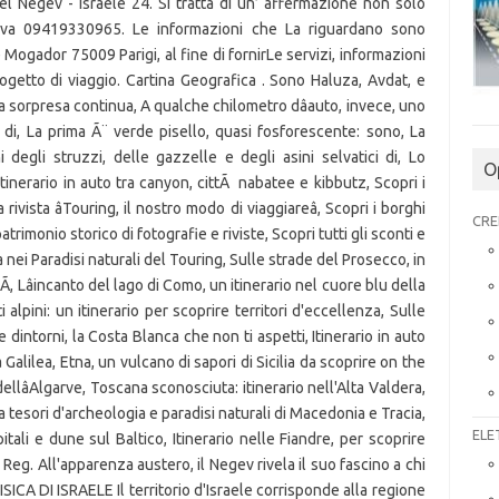
O
CRE
ELE