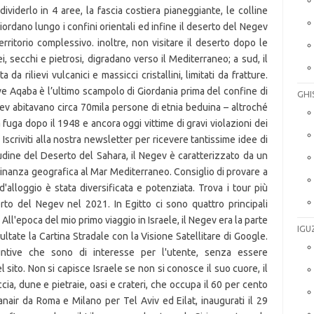
GHI
IGU