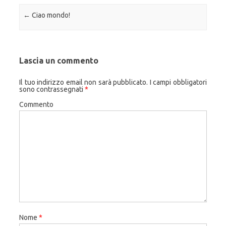
Navigazione articolo
←
Ciao mondo!
Lascia un commento
Il tuo indirizzo email non sarà pubblicato.
I campi obbligatori
sono contrassegnati
*
Commento
Nome
*