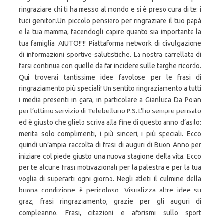
ringraziare chi ti ha messo al mondo e si è preso cura di te: i
tuoi genitori.Un piccolo pensiero per ringraziare il tuo papà
e la tua mamma, facendogli capire quanto sia importante la
tua famiglia. AIUTO!!!!! Piattaforma network di divulgazione
di informazioni sportive-salutistiche. La nostra carrellata di
farsi continua con quelle da far incidere sulle targhe ricordo.
Qui troverai tantissime idee favolose per le frasi di
ringraziamento più speciali! Un sentito ringraziamento a tutti
i media presenti in gara, in particolare a Gianluca Da Poian
per l’ottimo servizio di Telebelluno P.S. L’ho sempre pensato
ed è giusto che glielo scriva alla fine di questo anno d’asilo:
merita solo complimenti, i più sinceri, i più speciali. Ecco
quindi un’ampia raccolta di frasi di auguri di Buon Anno per
iniziare col piede giusto una nuova stagione della vita. Ecco
per te alcune frasi motivazionali per la palestra e per la tua
voglia di superarti ogni giorno. Negli atleti il culmine della
buona condizione è pericoloso. Visualizza altre idee su
graz, frasi ringraziamento, grazie per gli auguri di
compleanno. Frasi, citazioni e aforismi sullo sport