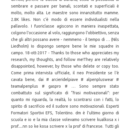
sembrare e passare per banali, scontati e superficiali è
molto, molto alta. Le maestre sono innanzitutto mamme.
2.8K likes. Non c’è modo di essere individualisti nella
pallavolo. I fuoriclasse agiscono in maniera inaspettata,
colgono l'occasione al volo, raggiungono l'obbiettivo, senza
che gli altri possano avere - nemmeno - il tempo di … (Nils
Liedholm) Io dispongo sempre bene le mie squadre in
campo. 18-ott-2017 - Thanks to those who appreciates my
research, my thoughts, and follow me!They are relatively
disappointed, however, by those who delete or copy too.
Come prima intervista ufficiale, il neo Presidente se l’è
cavata bene, dai # arcieridelpiave # alpenpluswear #
teamalpenplus # gaspro # … Sono sempre stato
combattuto sul significato di “frasi motivazionali”: per
quanto mi riguarda, la realtà, lo scontrarsi con i fatti, lo
spirito di sacrificio ed il sudore sono motivazionali. Esperti
Formatori Sportivi EFS, Tolentino. dm è l'ultimo giorno di
scuola e io e la mia classe volevamo scrivere kualkosa x i
prof.....nn so ke kosa scrivere x la prof di francese. Tutti gli