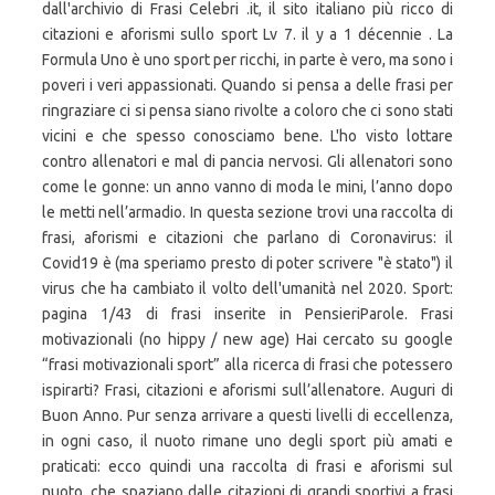
dall'archivio di Frasi Celebri .it, il sito italiano più ricco di
citazioni e aforismi sullo sport Lv 7. il y a 1 décennie . La
Formula Uno è uno sport per ricchi, in parte è vero, ma sono i
poveri i veri appassionati. Quando si pensa a delle frasi per
ringraziare ci si pensa siano rivolte a coloro che ci sono stati
vicini e che spesso conosciamo bene. L'ho visto lottare
contro allenatori e mal di pancia nervosi. Gli allenatori sono
come le gonne: un anno vanno di moda le mini, l’anno dopo
le metti nell’armadio. In questa sezione trovi una raccolta di
frasi, aforismi e citazioni che parlano di Coronavirus: il
Covid19 è (ma speriamo presto di poter scrivere "è stato") il
virus che ha cambiato il volto dell'umanità nel 2020. Sport:
pagina 1/43 di frasi inserite in PensieriParole. Frasi
motivazionali (no hippy / new age) Hai cercato su google
“frasi motivazionali sport” alla ricerca di frasi che potessero
ispirarti? Frasi, citazioni e aforismi sull’allenatore. Auguri di
Buon Anno. Pur senza arrivare a questi livelli di eccellenza,
in ogni caso, il nuoto rimane uno degli sport più amati e
praticati: ecco quindi una raccolta di frasi e aforismi sul
nuoto, che spaziano dalle citazioni di grandi sportivi a frasi