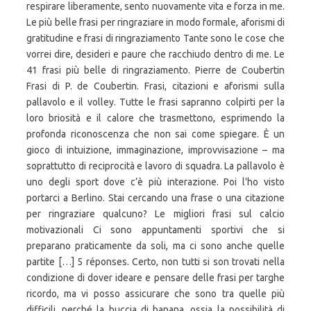
respirare liberamente, sento nuovamente vita e forza in me.
Le più belle frasi per ringraziare in modo formale, aforismi di
gratitudine e frasi di ringraziamento Tante sono le cose che
vorrei dire, desideri e paure che racchiudo dentro di me. Le
41 frasi più belle di ringraziamento. Pierre de Coubertin
Frasi di P. de Coubertin. Frasi, citazioni e aforismi sulla
pallavolo e il volley. Tutte le frasi sapranno colpirti per la
loro briosità e il calore che trasmettono, esprimendo la
profonda riconoscenza che non sai come spiegare. È un
gioco di intuizione, immaginazione, improvvisazione – ma
soprattutto di reciprocità e lavoro di squadra. La pallavolo è
uno degli sport dove c’è più interazione. Poi l'ho visto
portarci a Berlino. Stai cercando una frase o una citazione
per ringraziare qualcuno? Le migliori frasi sul calcio
motivazionali Ci sono appuntamenti sportivi che si
preparano praticamente da soli, ma ci sono anche quelle
partite […] 5 réponses. Certo, non tutti si son trovati nella
condizione di dover ideare e pensare delle frasi per targhe
ricordo, ma vi posso assicurare che sono tra quelle più
difficili, perché la buccia di banana, ossia la possibilità di