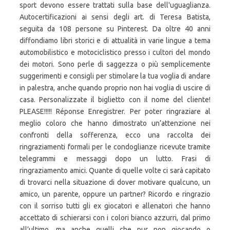
sport devono essere trattati sulla base dell'uguaglianza.
Autocertificazioni ai sensi degli art. di Teresa Batista,
seguita da 108 persone su Pinterest. Da oltre 40 anni
diffondiamo libri storici e di attualità in varie lingue a tema
automobilistico e motociclistico presso i cultori del mondo
dei motori. Sono perle di saggezza o più semplicemente
suggerimenti e consigli per stimolare la tua voglia di andare
in palestra, anche quando proprio non hai voglia di uscire di
casa. Personalizzate il biglietto con il nome del cliente!
PLEASE!!!!! Réponse Enregistrer. Per poter ringraziare al
meglio coloro che hanno dimostrato un’attenzione nei
confronti della sofferenza, ecco una raccolta dei
ringraziamenti formali per le condoglianze ricevute tramite
telegrammi e messaggi dopo un lutto. Frasi di
ringraziamento amici. Quante di quelle volte ci sarà capitato
di trovarci nella situazione di dover motivare qualcuno, un
amico, un parente, oppure un partner? Ricordo e ringrazio
con il sorriso tutti gli ex giocatori e allenatori che hanno
accettato di schierarsi con i colori bianco azzurri, dal primo
all’ultimo, ma anche quelli che pur non giocando o