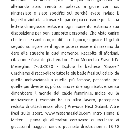
allenando sono venuti al palazzo a gioire con noi.
Ringraziate e siate specifici sul perché avete inviato il
biglietto. aiutarla a trovare le parole più consone per la sua
lettera di ringraziamento, e in ogni momento restiamo a sua
disposizione per ogni supporto personale. L'ho visto capire
che le cose cambiano, modificare il gioco, segnare 11 gol di
seguito su rigore se il rigore poteva essere il massimo da
dare alla squadra in quel momento. Raccolta di aforismi,
citazioni e frasi degli allenatori. Dino Meneghin Frasi di D.
Meneghin. 7-ott-2020 - Esplora la bacheca "Grazie!"
Cerchiamo di raccogliere tutte le più belle frasi sul calcio, da
quelle motivazionali a quelle più famose, passando per
quelle più divertenti, più commoventi e significative, senza
dimenticare il mondo del calcio femminile. Indica qui la
motivazione ( esempio ho un altro lavoro, percepisco
reddito di cittadinanza, altro ) Previous Next Submit. Altre
frasi sullo sport. www.mistermasiello.com: Intro Home Il
Mister ... prima gli allenatori cercavano di inculcare ai
giocatori il maggior numero possibile di istruzioni in 15-20