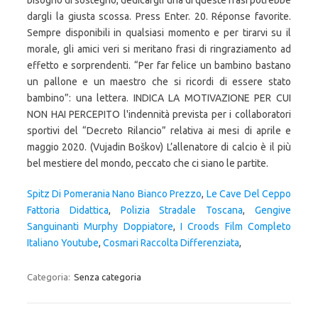
bisogno di sostegno, dedicargli una di queste frasi potrebbe
dargli la giusta scossa. Press Enter. 20. Réponse favorite.
Sempre disponibili in qualsiasi momento e per tirarvi su il
morale, gli amici veri si meritano frasi di ringraziamento ad
effetto e sorprendenti. “Per far felice un bambino bastano
un pallone e un maestro che si ricordi di essere stato
bambino”: una lettera. INDICA LA MOTIVAZIONE PER CUI
NON HAI PERCEPITO l'indennità prevista per i collaboratori
sportivi del “Decreto Rilancio” relativa ai mesi di aprile e
maggio 2020. (Vujadin Boškov) L’allenatore di calcio è il più
bel mestiere del mondo, peccato che ci siano le partite.
Spitz Di Pomerania Nano Bianco Prezzo
,
Le Cave Del Ceppo
Fattoria Didattica
,
Polizia Stradale Toscana
,
Gengive
Sanguinanti Murphy Doppiatore
,
I Croods Film Completo
Italiano Youtube
,
Cosmari Raccolta Differenziata
,
Categoria:
Senza categoria