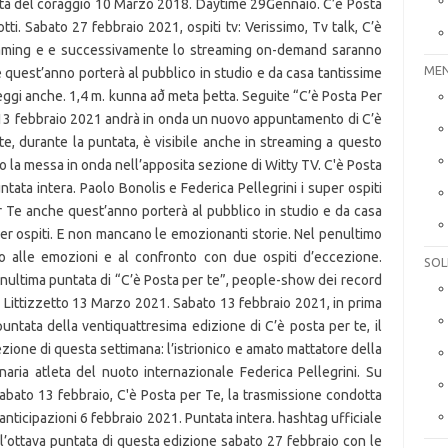
età del coraggio 10 Marzo 2018. Daytime 29Gennaio. C’è Posta
tti. Sabato 27 febbraio 2021, ospiti tv: Verissimo, Tv talk, C’è
reaming e e successivamente lo streaming on-demand saranno
MEN
e quest’anno porterà al pubblico in studio e da casa tantissime
eggi anche. 1,4 m. kunna að meta þetta. Seguite “C’è Posta Per
 13 febbraio 2021 andrà in onda un nuovo appuntamento di C’è
te, durante la puntata, è visibile anche in streaming a questo
po la messa in onda nell’apposita sezione di Witty TV. C'è Posta
tata intera. Paolo Bonolis e Federica Pellegrini i super ospiti
 Te anche quest’anno porterà al pubblico in studio e da casa
r ospiti. E non mancano le emozionanti storie. Nel penultimo
 alle emozioni e al confronto con due ospiti d’eccezione.
SOL
nultima puntata di “C’è Posta per te”, people-show dei record
a Littizzetto 13 Marzo 2021. Sabato 13 febbraio 2021, in prima
untata della ventiquattresima edizione di C’è posta per te, il
zione di questa settimana: l’istrionico e amato mattatore della
naria atleta del nuoto internazionale Federica Pellegrini. Su
sabato 13 febbraio, C'è Posta per Te, la trasmissione condotta
e anticipazioni 6 febbraio 2021. Puntata intera. hashtag ufficiale
’ottava puntata di questa edizione sabato 27 febbraio con le