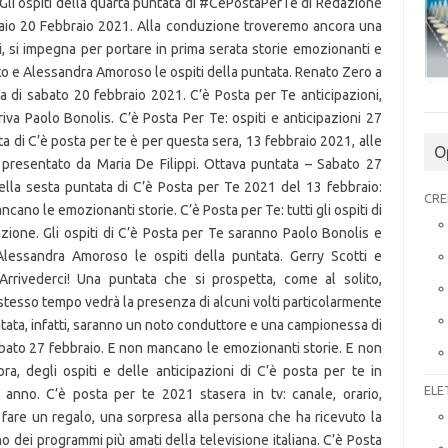
 Gli ospiti della quarta puntata di #CePostaPerTe di Redazione
raio 20 Febbraio 2021. Alla conduzione troveremo ancora una
ni, si impegna per portare in prima serata storie emozionanti e
to e Alessandra Amoroso le ospiti della puntata. Renato Zero a
a di sabato 20 febbraio 2021. C’è Posta per Te anticipazioni,
rriva Paolo Bonolis. C’è Posta Per Te: ospiti e anticipazioni 27
 di C’è posta per te è per questa sera, 13 febbraio 2021, alle
O
 presentato da Maria De Filippi. Ottava puntata – Sabato 27
della sesta puntata di C’è Posta per Te 2021 del 13 febbraio:
CRE
cano le emozionanti storie. C’è Posta per Te: tutti gli ospiti di
ione. Gli ospiti di C’è Posta per Te saranno Paolo Bonolis e
 Alessandra Amoroso le ospiti della puntata. Gerry Scotti e
 Arrivederci! Una puntata che si prospetta, come al solito,
 stesso tempo vedrà la presenza di alcuni volti particolarmente
ntata, infatti, saranno un noto conduttore e una campionessa di
bato 27 febbraio. E non mancano le emozionanti storie. E non
a, degli ospiti e delle anticipazioni di C’è posta per te in
ELE
anno. C’è posta per te 2021 stasera in tv: canale, orario,
 fare un regalo, una sorpresa alla persona che ha ricevuto la
 dei programmi più amati della televisione italiana. C’è Posta