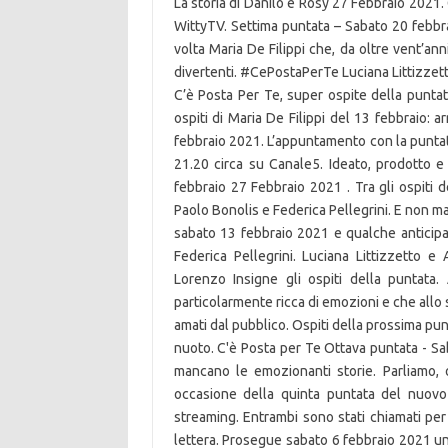
La storia di Danilo e Rosy 27 Febbraio 2021.
WittyTV. Settima puntata – Sabato 20 febb
volta Maria De Filippi che, da oltre vent’an
divertenti. #CePostaPerTe Luciana Littizzet
C’è Posta Per Te, super ospite della puntat
ospiti di Maria De Filippi del 13 febbraio: a
febbraio 2021. L’appuntamento con la puntata
21.20 circa su Canale5. Ideato, prodotto e
febbraio 27 Febbraio 2021 . Tra gli ospiti 
Paolo Bonolis e Federica Pellegrini. E non man
sabato 13 febbraio 2021 e qualche anticipaz
Federica Pellegrini. Luciana Littizzetto e
Lorenzo Insigne gli ospiti della puntata.
particolarmente ricca di emozioni e che allo
amati dal pubblico. Ospiti della prossima pu
nuoto. C'è Posta per Te Ottava puntata - Sa
mancano le emozionanti storie. Parliamo, or
occasione della quinta puntata del nuovo 
streaming. Entrambi sono stati chiamati per
lettera. Prosegue sabato 6 febbraio 2021 uno