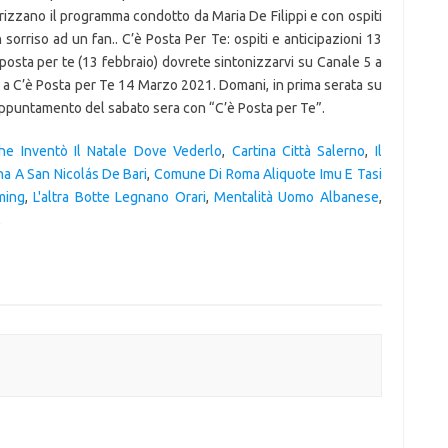
rizzano il programma condotto da Maria De Filippi e con ospiti
orriso ad un fan.. C’è Posta Per Te: ospiti e anticipazioni 13
 posta per te (13 febbraio) dovrete sintonizzarvi su Canale 5 a
 a C’è Posta per Te 14 Marzo 2021. Domani, in prima serata su
 appuntamento del sabato sera con “C’è Posta per Te”.
he Inventò Il Natale Dove Vederlo
,
Cartina Città Salerno
,
Il
a A San Nicolás De Bari
,
Comune Di Roma Aliquote Imu E Tasi
ming
,
L'altra Botte Legnano Orari
,
Mentalità Uomo Albanese
,
,