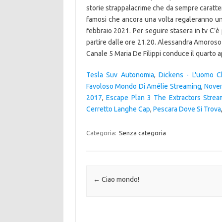
storie strappalacrime che da sempre caratte
famosi che ancora una volta regaleranno un s
febbraio 2021. Per seguire stasera in tv C’è
partire dalle ore 21.20. Alessandra Amoroso
Canale 5 Maria De Filippi conduce il quarto
Tesla Suv Autonomia
,
Dickens - L'uomo C
Favoloso Mondo Di Amélie Streaming
,
Noven
2017
,
Escape Plan 3 The Extractors Strea
Cerretto Langhe Cap
,
Pescara Dove Si Trova
Categoria:
Senza categoria
Navigazione articolo
←
Ciao mondo!