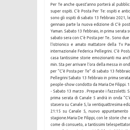
Per Te anche quest’anno porterà al pubblic
super ospiti. C’è Posta Per Te: ospiti e anti
sono gli ospiti di sabato 13 febbraio 2021, l
gennaio parte la nuova edizione di C'è post
Yaman. Sabato 13 febbraio, in prima serata 
sabato sera con C’è Posta per Te.. Sono due g
l’istrionico e amato mattatore della Tv Pa
internazionale Federica Pellegrini. C’è Pos
casa tantissime storie emozionanti ma anche
min. Sta per arrivare l’ora della messa in on
per “C’è Posta per Te” di sabato 13 febbrai
Pellegrini Sabato 13 febbraio in prima serat
people-show condotto da Maria De Filippi. 1
- Sabato 13 marzo . Preparate i fazzoletti.
prima serata di Canale 5 andrà in onda “C
stasera su Canale 5, la ventiquattresima edi
21:15 su Canale 5, nuovo appuntamento c
stagione.Maria De Filippi, con le storie ch
come di consueto, a tantissimi telespettato