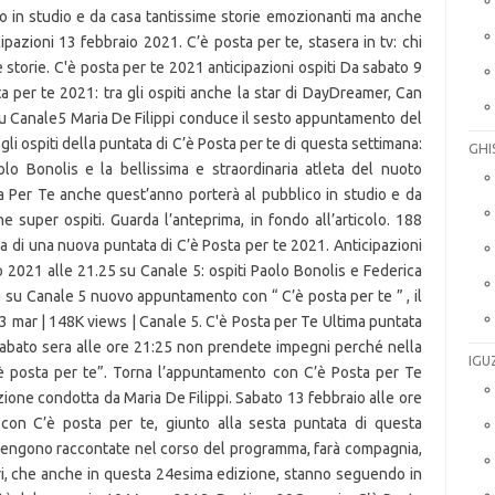
o in studio e da casa tantissime storie emozionanti ma anche
cipazioni 13 febbraio 2021. C’è posta per te, stasera in tv: chi
e storie. C'è posta per te 2021 anticipazioni ospiti Da sabato 9
a per te 2021: tra gli ospiti anche la star di DayDreamer, Can
su Canale5 Maria De Filippi conduce il sesto appuntamento del
li ospiti della puntata di C’è Posta per te di questa settimana:
GHI
olo Bonolis e la bellissima e straordinaria atleta del nuoto
ta Per Te anche quest’anno porterà al pubblico in studio e da
 super ospiti. Guarda l’anteprima, in fondo all’articolo. 188
da di una nuova puntata di C’è Posta per te 2021. Anticipazioni
o 2021 alle 21.25 su Canale 5: ospiti Paolo Bonolis e Federica
a su Canale 5 nuovo appuntamento con “ C’è posta per te ” , il
3 mar | 148K views | Canale 5. C'è Posta per Te Ultima puntata
 Sabato sera alle ore 21:25 non prendete impegni perché nella
IGU
’è posta per te”. Torna l’appuntamento con C’è Posta per Te
zione condotta da Maria De Filippi. Sabato 13 febbraio alle ore
on C’è posta per te, giunto alla sesta puntata di questa
e vengono raccontate nel corso del programma, farà compagnia,
ri, che anche in questa 24esima edizione, stanno seguendo in