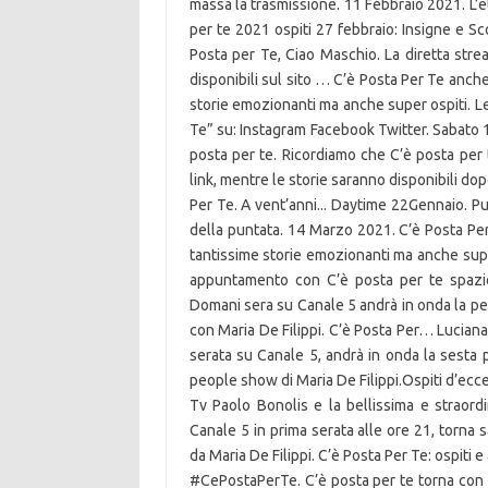
massa la trasmissione. 11 Febbraio 2021. L’
per te 2021 ospiti 27 febbraio: Insigne e Sco
Posta per Te, Ciao Maschio. La diretta st
disponibili sul sito … C’è Posta Per Te anch
storie emozionanti ma anche super ospiti. L
Te” su: Instagram Facebook Twitter. Sabato
posta per te. Ricordiamo che C’è posta per 
link, mentre le storie saranno disponibili do
Per Te. A vent’anni... Daytime 22Gennaio. Pun
della puntata. 14 Marzo 2021. C’è Posta Per
tantissime storie emozionanti ma anche supe
appuntamento con C’è posta per te spazio
Domani sera su Canale 5 andrà in onda la pe
con Maria De Filippi. C’è Posta Per… Lucian
serata su Canale 5, andrà in onda la sesta p
people show di Maria De Filippi.Ospiti d’ecce
Tv Paolo Bonolis e la bellissima e straordi
Canale 5 in prima serata alle ore 21, torna 
da Maria De Filippi. C’è Posta Per Te: ospiti 
#CePostaPerTe. C’è posta per te torna con l