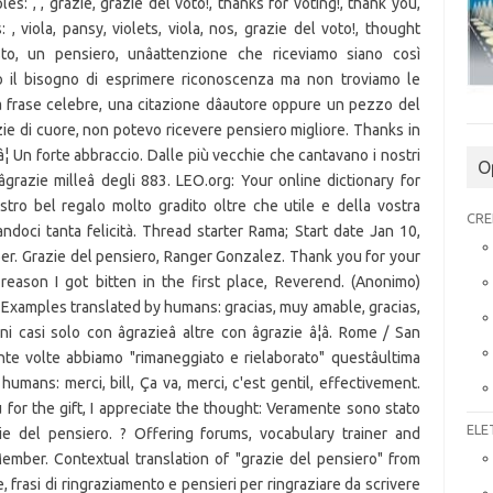
s: , , grazie, grazie del voto!, thanks for voting!, thank you,
, viola, pansy, violets, viola, nos, grazie del voto!, thought
o, un pensiero, unâattenzione che riceviamo siano così
o il bisogno di esprimere riconoscenza ma non troviamo le
na frase celebre, una citazione dâautore oppure un pezzo del
azie di cuore, non potevo ricevere pensiero migliore. Thanks in
¦ Un forte abbraccio. Dalle più vecchie che cantavano i nostri
O
a âgrazie milleâ degli 883. LEO.org: Your online dictionary for
stro bel regalo molto gradito oltre che utile e della vostra
CRE
doci tanta felicità. Thread starter Rama; Start date Jan 10,
r. Grazie del pensiero, Ranger Gonzalez. Thank you for your
eason I got bitten in the first place, Reverend. (Anonimo)
le. Examples translated by humans: gracias, muy amable, gracias,
 casi solo con âgrazieâ altre con âgrazie â¦â. Rome / San
te volte abbiamo "rimaneggiato e rielaborato" questâultima
mans: merci, bill, Ça va, merci, c'est gentil, effectivement.
for the gift, I appreciate the thought: Veramente sono stato
ELE
e del pensiero. ? Offering forums, vocabulary trainer and
mber. Contextual translation of "grazie del pensiero" from
e, frasi di ringraziamento e pensieri per ringraziare da scrivere