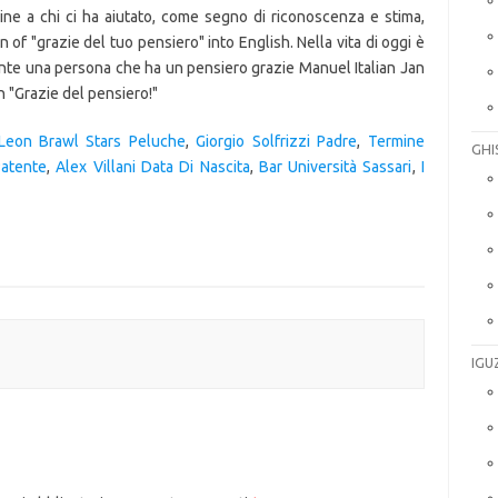
udine a chi ci ha aiutato, come segno di riconoscenza e stima,
n of "grazie del tuo pensiero" into English. Nella vita di oggi è
nte una persona che ha un pensiero grazie Manuel Italian Jan
h "Grazie del pensiero!"
Leon Brawl Stars Peluche
,
Giorgio Solfrizzi Padre
,
Termine
GHI
Patente
,
Alex Villani Data Di Nascita
,
Bar Università Sassari
,
I
IGU