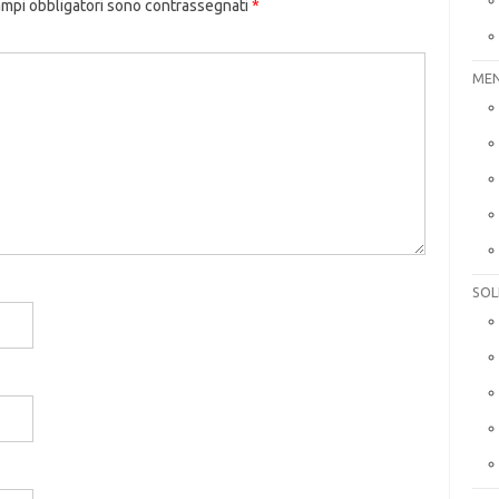
ampi obbligatori sono contrassegnati
*
MEN
SOL