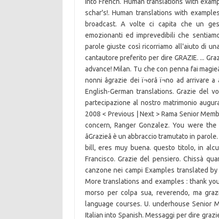
into French. Human translations with example
schar's!. Human translations with examples: 
broadcast. A volte ci capita che un gest
emozionanti ed imprevedibili che sentiam
parole giuste così ricorriamo all'aiuto di u
cantautore preferito per dire GRAZIE. ... Gr
advance! Milan. Tu che con penna fai magieâ
nonni âgrazie dei ï¬orâ ï¬no ad arrivare 
English-German translations. Grazie del vo
partecipazione al nostro matrimonio auguran
2008 < Previous | Next > Rama Senior Membe
concern, Ranger Gonzalez. You were the r
âGrazieâ è un abbraccio tramutato in paro
bill, eres muy buena. questo titolo, in alcuni
Francisco. Grazie del pensiero. Chissà quan
canzone nei campi Examples translated by hu
More translations and examples : thank you 
morso per colpa sua, reverendo, ma grazi
language courses. U. underhouse Senior Me
Italian into Spanish. Messaggi per dire grazi