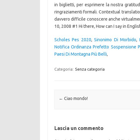
in biglietti, per esprimere la nostra gratit
ringraziamenti formali. Contextual translatio
davvero difficile conoscere anche virtualme
10, 2008 #1 Hi there, How can I say in Englis
Scholes Pes 2020
,
Sinonimo Di Morbido
,
Notifica Ordinanza Prefetto Sospensione 
Paesi Di Montagna Più Belli
,
Categoria:
Senza categoria
Navigazione articolo
←
Ciao mondo!
Lascia un commento