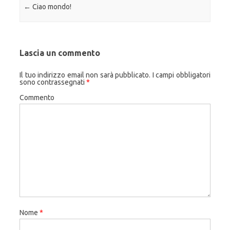
Navigazione articolo
←
Ciao mondo!
Lascia un commento
Il tuo indirizzo email non sarà pubblicato.
I campi obbligatori
sono contrassegnati
*
Commento
Nome
*