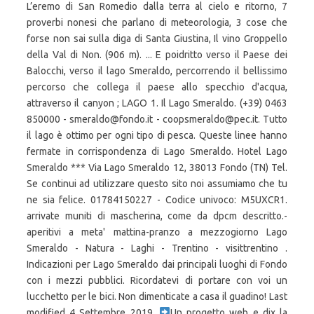
L’eremo di San Romedio dalla terra al cielo e ritorno, 7
proverbi nonesi che parlano di meteorologia, 3 cose che
forse non sai sulla diga di Santa Giustina, Il vino Groppello
della Val di Non. (906 m). ... E poidritto verso il Paese dei
Balocchi, verso il lago Smeraldo, percorrendo il bellissimo
percorso che collega il paese allo specchio d'acqua,
attraverso il canyon ; LAGO 1. Il Lago Smeraldo. (+39) 0463
850000 - smeraldo@fondo.it - coopsmeraldo@pec.it. Tutto
il lago è ottimo per ogni tipo di pesca. Queste linee hanno
fermate in corrispondenza di Lago Smeraldo. Hotel Lago
Smeraldo *** Via Lago Smeraldo 12, 38013 Fondo (TN) Tel.
Se continui ad utilizzare questo sito noi assumiamo che tu
ne sia felice. 01784150227 - Codice univoco: M5UXCR1.
arrivate muniti di mascherina, come da dpcm descritto.-
aperitivi a meta' mattina-pranzo a mezzogiorno Lago
Smeraldo - Natura - Laghi - Trentino - visittrentino .
Indicazioni per Lago Smeraldo dai principali luoghi di Fondo
con i mezzi pubblici. Ricordatevi di portare con voi un
lucchetto per le bici. Non dimenticate a casa il guadino! Last
modified 4 Settembre 2019,
Un progetto web e dix la