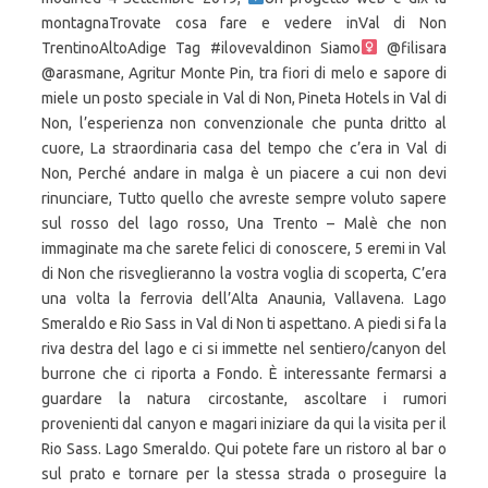
montagnaTrovate cosa fare e vedere inVal di Non
TrentinoAltoAdige Tag #ilovevaldinon Siamo‍
@filisara @arasmane, Agritur Monte Pin, tra fiori di melo e sapore di miele un posto speciale in Val di Non, Pineta Hotels in Val di Non, l’esperienza non convenzionale che punta dritto al cuore, La straordinaria casa del tempo che c’era in Val di Non, Perché andare in malga è un piacere a cui non devi rinunciare, Tutto quello che avreste sempre voluto sapere sul rosso del lago rosso, Una Trento – Malè che non immaginate ma che sarete felici di conoscere, 5 eremi in Val di Non che risveglieranno la vostra voglia di scoperta, C’era una volta la ferrovia dell’Alta Anaunia, Vallavena. Lago Smeraldo e Rio Sass in Val di Non ti aspettano. A piedi si fa la riva destra del lago e ci si immette nel sentiero/canyon del burrone che ci riporta a Fondo. È interessante fermarsi a guardare la natura circostante, ascoltare i rumori provenienti dal canyon e magari iniziare da qui la visita per il Rio Sass. Lago Smeraldo. Qui potete fare un ristoro al bar o sul prato e tornare per la stessa strada o proseguire la camminata seguendo i segnaposti del sentiero Lago Smeraldo- doss di Sedruna (si arriva in 20 minuti). Lago di Erdemolo A pochi chilometri da Trento, capoluogo di regione, sulla selvaggia catena del Lagorai, il laghetto alpino di Erdemolo fa splendida mostra con la sua suggestiva forma a cuore. Il nome è evocativo della colorazione che le acque raggiungono durante il periodo estivo, stagione nella quale le conifere vengono riflesse dal lago e gli conferiscono delle tonalità davvero inimitabili. Il lago Smeraldo, si trova a Fondo a nord della valle di Non a m.1001 ed ha una superficie di 10 mila metri quadrati. E’ una passeggiata che collega il centro di Fondo al lago e percorrendola si passa attraverso un canyon spettacolare scavato dal Rio Sass. Nel caso in cui lo effettuiate con dei bambini, occorre prestare attenzione perchè il percorso é a picco sul lago sottostante. Il Sentiero Smeraldo inizia presso la stazione ferroviaria di Mendrisio e attraversa in nove tappe un comprensorio in cui vive una varietà particolarmente nutrita di ramarri. Il percorso a piedi al Lago Smeraldo è breve, ma molto bello e particolare; d’estate nel canyon la temperatura è veramente fresca e ristoratrice. Scarica la traccia GPS e segui il percorso su una mappa. E’ un bacino artificiale che, inserito nell’ambiente alpino della zona, ne aumenta il fascino e la bellezza; realizzato in tempi recenti (1964) sbarrando il corso del Rio Fondo, il lago è diventato l’orgoglio della comunità. Il percorso in automobile dall’Ostello di Rovereto fino al Lago Smeraldo e Rio Sass in Val di Non dura all’incirca una quarantina di minuti. Il percorso per la passeggiata al lago smeraldo non è molto lungo o difficoltoso, circa un paio di chilometri per una durata di circa mezz’ora, per un dislivello di 145 metri dove si alternano una serie di ponti e passerelle. Dal Monte San Giorgio alla Valle della Motta e dal Parco delle Gole della Breggia al Monte … Muovi le frecce per aumentare il dettaglio, Pista ciclabile dell'Alta Val di Non e Lago Smeraldo, Vedi tutte le segnalazioni sulle aree protette, Scopri la destinazione: Cicloturismo in Val di Non. Pista ciclabile molto facile di soli 24 Km di lunghezza, ma molto bella dal punto di vista paesaggistico. il nuovo lago smeraldo vi da il benvenuto!! Il percorso è agevole nel primo tratto fino allo sbarramento che separa i due laghi ma non adatto a bambini troppo piccoli o sul passeggino. Lago di Cauma: le acque smeraldo dei Caraibi a Flims Nel mezzo di un bosco sotto Flims, in località Flims Waldhaus, c’è uno specchio d’acqua dai colori fenomenali che ricordano il mare dei Caraibi: è il Lago … Villalago – (AQ) – Abruzzo. Dal momento che non siamo saliti in vetta, decidiamo di riposarci un’oretta sulle rive del Lago Smeraldo. ... di uno splendido color smeraldo e la forra scavata. lago grande: sabato 18 e domenica 19 dicembre. Realizzato nel 1965 sbarrando il corso del Rio Fondo, il lago è diventato l’orgoglio della comunità. Proseguendo sul lato opposto del lago si trova una scalinata in ferro che scende costeggiando la cascata, e da lì parte un sentiero. ORARI APERTURA UFFICIO: dal 25 novembre a fine marzo 9.00-12.30 dal lunedì al sabato. Dal ponte in legno della ciclabile che sovrasta la strada statale tra Malosco e Romeno si va a destra verso la frazione di Salter. La restante parte … A Fondo in alta Val di Non in Trentino sorge l'Hotel Lago Smeraldo, 3 stelle, immerso in un incantevole pineta di larici abeti e pini in riva all’idilliaco Lago Smeraldo e in prossimitá del percorso naturalistico Canyon Rio Sass. Le iridee sono molto aggressive e si esibiscono in poderosi combattimenti, al limite del rocambolesco. Il percorso dura circa 2km, in circa 30 minuti si arriva al cospetto della meraviglia del lago. Un percorso per tutta la famiglia tra pareti di roccia verticali, cascate, ponti sospesi e antichi mulini che conduce al lago Smeraldo, un bacino dalle acque fresche e cristalline. Si torna indietro sullo stesso percorso. Il giro completo è di circa 6 km, il dislivello in salita è circa 150 m e si percorre in 2 ore – 2 ore e mezza. Il percorso e' adatto anche ai passeggini, fiancheggia il boschetto, passando da una ricostruzione di un mulino fino ad arrivare al lago. Si parte dal Mulino Bertagnolli, recentemente restaurato, e si entra nella forra seguendo il corso del rio fino alla diga di sbarramento che forma il lago Smeraldo. Prodotti e piatti tipici: I piatti della cucina di Barcis custodiscono i sapori tipici della cultura gastronomica friulana. È uno dei bacini artificiali più conosciuti ed apprezzati di tutto il Trentino. Orto botanico - mulino di Fondo - giro lago - orto botanico Il Monte Pin. Qui si passa vicino alla Chiesa di sant’Antonio Abate e si continua raggiungendo nell’ordine Cavareno, Ronzone, Malosco e Fondo. nello splendido scenario delle . Una facile e suggestiva passeggiata libera sul fondo di un burrone scavato nel corso dei millenni dal Rio Sass. Tel. Apertura/Chiusura. Facile percorso che, dal centro di Fondo, porta al lago Smeraldo passando per il suggestivo burrone del Rio Sass. Come arrivare in treno, in auto, a piedi o in bici. faremo immissioni di trote anche da kg . Reculaye, alla scoperta del lago color smeraldo. Fisc. Si può arrivare al lago Smeraldo di Fondo in macchina dal bivio sulla strada SS238 delle Palade o a piedi dal centro del paese percorrendo la passeggiata del burrone di Fondo. Bus: 246, B630; Come arrivare a Lago Smeraldo in Bus? Percorso Lago smeraldo di Escursionismo in Fondo, Trentino-Alto Adige (Italia). Si risale per il medesimo sentiero. Questo sito Web utilizza i cookie per migliorare la tua esperienza. La balneazione è consentita nei punti di accesso previsti in vari punti del lago. +39 0463 83 98 89 info@hotellagosmeraldo.it Luned Laghetto Smeraldo. Pista ciclabile molto facile di soli 24 Km di lunghezza, ma molto bella dal punto di vista paesaggistico. Manuale Il lago Smeraldo è un lago artificiale che si trova a 1 001 m s.l.m. 2020 – DATE DISPONIBILI IN BASSO Questo percorso è libero tutti possono percorrerlo e quando lo facciamo i miei figli si guardano attorno come veri esploratori perché se si osserva bene si possono trovare concrezioni, marmitte dei giganti e anche i fossili incastonati nella roccia. GOLE DEL SAGITTARIO. Registra i tuoi spostamenti con l'app, carica il percorso … Con la bici si ritorna a Fondo e si riprende la ciclabile verso Romeno e il punto di partenza. Il percorso a piedi al Lago Smeraldo è breve, ma molto bello e particolare; d’estate nel canyon la temperatura è veramente fresca e ristoratrice. Inizialmente vi condurrà nel canyon permettendovi di passeggiare sopra al fiume tramite delle passerelle griglie in metallo, poi potrete continuare fino al paese di Fondo tramite un sentiero normalissimo. Dal Borgo al Lago dell’Eremita Lago color smeraldo ed Eremo di San Domenico Escursione ADATTA A TUTTI TRA I MAGICI COLORI AUTUNNALI. Part. Il lago Smeraldo è altresì un ottimo spot anche per lo spinning e l'area trout: quest'ultima può essere praticata con canne da 0,5/5 grammi, e ondulanti da 2,5/4 grammi, a patto che lavorino in superficie. Vi lasciamo con un ultimo scatto per farvi sognare ancora questi meravigliosi scorci trentini… Lago Smeraldo – Canyon Rio Sass Itinerario ad anello da Via Lago Smeraldo - livello percorso escursionistico per esperti. L’andata è facile, strada sterrata e strada asfaltata, mentre il ritorno è più impegnativo, perché per una buona parte si scende su sentiero ripido. Raggiungerlo non è certamente difficile ma richiede un paio di ore di trekking con un dislivello intorno ai 500 metri; il lago si trova a 2014 metri sul livello del mare. Volendo tagliare per tornare subito al punto di partenza, si può scendere sul ripido sentiero della Val del Liso che riporta al lago Smeraldo. A Fondo si abbandona la ciclabile e ci si dirige al Lago Smeraldo. Parcheggio sotto il ponte in legno della ciclabile che sovrasta la strada statale tra Malosco e Romeno. La camminata che sa di buono, Creative Commons Attribution-NonCommercial-NoDerivatives 4.0 International License. Video dell'escursione: https://youtu.be/0Koy1fdRtz4, www.ciclabili.provincia.tn.it/tracciati_ciclopedonali/-val_di_non/pagina91.html, A fianco del ponte della ciclabile dopo Malgolo, Aggiungi il primo contributo della Community. Cooperativa Smeraldo Scarl - Piazza San Giovanni 9 - Fondo - 38013 BORGO D'ANAUNIA - Val di Non - Trentino. +39 0463 83 11 04 Fax. Guarda qui tutte le informazioni su come arrivare al Lago Smeraldo sia in macchina che a piedi e scrivici nei commenti se hai bisogno di un consiglio! Il percorso è tutto su passerelle che si diramano lungo le pareti del canyon, meglio evitare le scarpe da ginnastica perchè si può facilmente scivolare, meglio una calzatura comoda senza suola liscia e … L’itinerario per MTB numero 1413 è un bel tour ad anello che dal Lago Smeraldo, vicino a Fondo, vi porterà al Lago di Tret. Storia di una passio