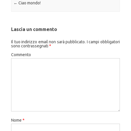
Navigazione articolo
←
Ciao mondo!
Lascia un commento
Il tuo indirizzo email non sarà pubblicato.
I campi obbligatori
sono contrassegnati
*
Commento
Nome
*