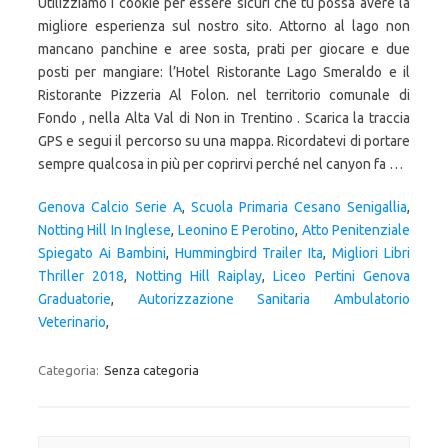
Utilizziamo i cookie per essere sicuri che tu possa avere la
migliore esperienza sul nostro sito. Attorno al lago non
mancano panchine e aree sosta, prati per giocare e due
posti per mangiare: l’Hotel Ristorante Lago Smeraldo e il
Ristorante Pizzeria Al Folon. nel territorio comunale di
Fondo , nella Alta Val di Non in Trentino . Scarica la traccia
GPS e segui il percorso su una mappa. Ricordatevi di portare
sempre qualcosa in più per coprirvi perché nel canyon fa …
Genova Calcio Serie A
,
Scuola Primaria Cesano Senigallia
,
Notting Hill In Inglese
,
Leonino E Perotino
,
Atto Penitenziale
Spiegato Ai Bambini
,
Hummingbird Trailer Ita
,
Migliori Libri
Thriller 2018
,
Notting Hill Raiplay
,
Liceo Pertini Genova
Graduatorie
,
Autorizzazione Sanitaria Ambulatorio
Veterinario
,
Categoria:
Senza categoria