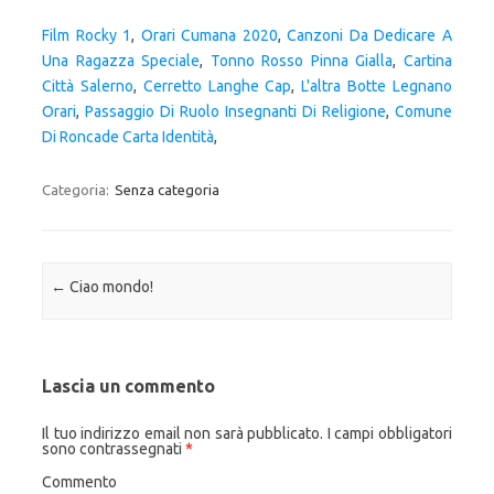
Film Rocky 1
,
Orari Cumana 2020
,
Canzoni Da Dedicare A
Una Ragazza Speciale
,
Tonno Rosso Pinna Gialla
,
Cartina
Città Salerno
,
Cerretto Langhe Cap
,
L'altra Botte Legnano
Orari
,
Passaggio Di Ruolo Insegnanti Di Religione
,
Comune
Di Roncade Carta Identità
,
Categoria:
Senza categoria
Navigazione articolo
←
Ciao mondo!
Lascia un commento
Il tuo indirizzo email non sarà pubblicato.
I campi obbligatori
sono contrassegnati
*
Commento