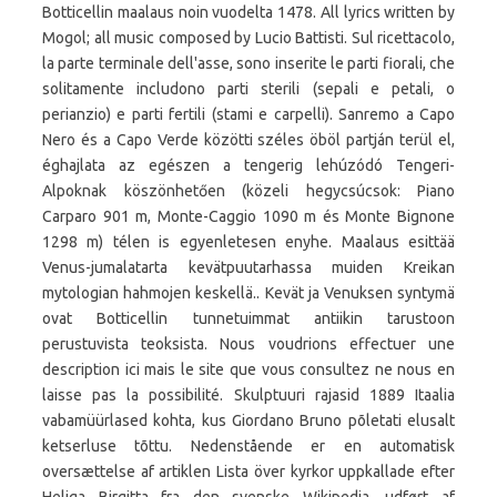
Botticellin maalaus noin vuodelta 1478. All lyrics written by
Mogol; all music composed by Lucio Battisti. Sul ricettacolo,
la parte terminale dell'asse, sono inserite le parti fiorali, che
solitamente includono parti sterili (sepali e petali, o
perianzio) e parti fertili (stami e carpelli). Sanremo a Capo
Nero és a Capo Verde közötti széles öböl partján terül el,
éghajlata az egészen a tengerig lehúzódó Tengeri-
Alpoknak köszönhetően (közeli hegycsúcsok: Piano
Carparo 901 m, Monte-Caggio 1090 m és Monte Bignone
1298 m) télen is egyenletesen enyhe. Maalaus esittää
Venus-jumalatarta kevätpuutarhassa muiden Kreikan
mytologian hahmojen keskellä.. Kevät ja Venuksen syntymä
ovat Botticellin tunnetuimmat antiikin tarustoon
perustuvista teoksista. Nous voudrions effectuer une
description ici mais le site que vous consultez ne nous en
laisse pas la possibilité. Skulptuuri rajasid 1889 Itaalia
vabamüürlased kohta, kus Giordano Bruno põletati elusalt
ketserluse tõttu. Nedenstående er en automatisk
oversættelse af artiklen Lista över kyrkor uppkallade efter