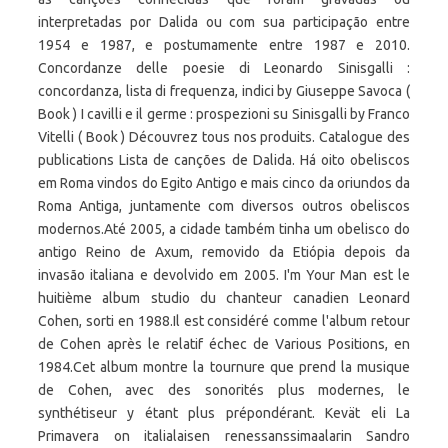
interpretadas por Dalida ou com sua participação entre
1954 e 1987, e postumamente entre 1987 e 2010.
Concordanze delle poesie di Leonardo Sinisgalli :
concordanza, lista di frequenza, indici by Giuseppe Savoca (
Book ) I cavilli e il germe : prospezioni su Sinisgalli by Franco
Vitelli ( Book ) Découvrez tous nos produits. Catalogue des
publications Lista de canções de Dalida. Há oito obeliscos
em Roma vindos do Egito Antigo e mais cinco da oriundos da
Roma Antiga, juntamente com diversos outros obeliscos
modernos.Até 2005, a cidade também tinha um obelisco do
antigo Reino de Axum, removido da Etiópia depois da
invasão italiana e devolvido em 2005. I'm Your Man est le
huitième album studio du chanteur canadien Leonard
Cohen, sorti en 1988.Il est considéré comme l'album retour
de Cohen après le relatif échec de Various Positions, en
1984.Cet album montre la tournure que prend la musique
de Cohen, avec des sonorités plus modernes, le
synthétiseur y étant plus prépondérant. Kevät eli La
Primavera on italialaisen renessanssimaalarin Sandro