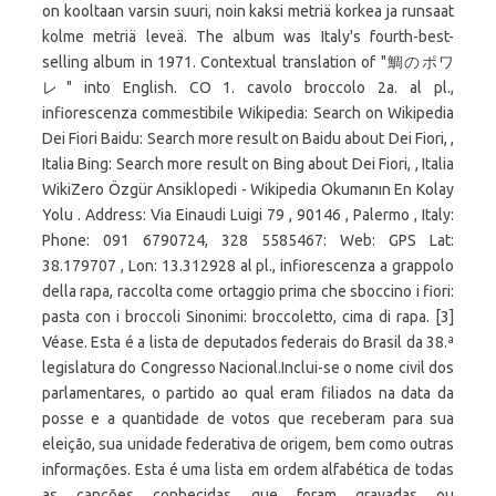
on kooltaan varsin suuri, noin kaksi metriä korkea ja runsaat
kolme metriä leveä. The album was Italy's fourth-best-
selling album in 1971. Contextual translation of "鯛のポワ
レ" into English. CO 1. cavolo broccolo 2a. al pl.,
infiorescenza commestibile Wikipedia: Search on Wikipedia
Dei Fiori Baidu: Search more result on Baidu about Dei Fiori, ,
Italia Bing: Search more result on Bing about Dei Fiori, , Italia
WikiZero Özgür Ansiklopedi - Wikipedia Okumanın En Kolay
Yolu . Address: Via Einaudi Luigi 79 , 90146 , Palermo , Italy:
Phone: 091 6790724, 328 5585467: Web: GPS Lat:
38.179707 , Lon: 13.312928 al pl., infiorescenza a grappolo
della rapa, raccolta come ortaggio prima che sboccino i fiori:
pasta con i broccoli Sinonimi: broccoletto, cima di rapa. [3]
Véase. Esta é a lista de deputados federais do Brasil da 38.ª
legislatura do Congresso Nacional.Inclui-se o nome civil dos
parlamentares, o partido ao qual eram filiados na data da
posse e a quantidade de votos que receberam para sua
eleição, sua unidade federativa de origem, bem como outras
informações. Esta é uma lista em ordem alfabética de todas
as canções conhecidas que foram gravadas ou