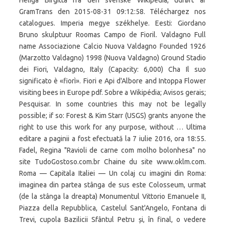
Heliga Birgitta fra den svenske Wikipedia, udført af
GramTrans den 2015-08-31 09:12:58. Téléchargez nos
catalogues. Imperia megye székhelye. Eesti: Giordano
Bruno skulptuur Roomas Campo de Fioril. Valdagno Full
name Associazione Calcio Nuova Valdagno Founded 1926
(Marzotto Valdagno) 1998 (Nuova Valdagno) Ground Stadio
dei Fiori, Valdagno, Italy (Capacity: 6,000) Cha Il suo
significato è «fiorì». Fiori e Api d'Albore and Intoppa Flower
visiting bees in Europe pdf. Sobre a Wikipédia; Avisos gerais;
Pesquisar. In some countries this may not be legally
possible; if so: Forest & Kim Starr (USGS) grants anyone the
right to use this work for any purpose, without … Ultima
editare a paginii a fost efectuată la 7 iulie 2016, ora 18:55.
Fadel, Regina "Ravioli de carne com molho bolonhesa" no
site TudoGostoso.com.br Chaine du site www.oklm.com.
Roma — Capitala Italiei — Un colaj cu imagini din Roma:
imaginea din partea stânga de sus este Colosseum, urmat
(de la stânga la dreapta) Monumentul Vittorio Emanuele II,
Piazza della Repubblica, Castelul Sant'Angelo, Fontana di
Trevi, cupola Bazilicii Sfântul Petru și, în final, o vedere