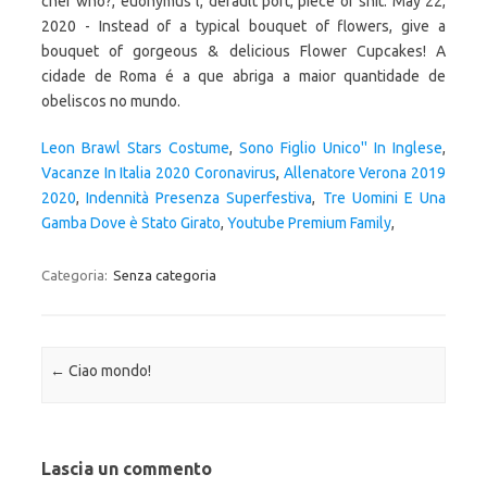
chef who?, euonymus l, default port, piece of shit. May 22,
2020 - Instead of a typical bouquet of flowers, give a
bouquet of gorgeous & delicious Flower Cupcakes! A
cidade de Roma é a que abriga a maior quantidade de
obeliscos no mundo.
Leon Brawl Stars Costume
,
Sono Figlio Unico'' In Inglese
,
Vacanze In Italia 2020 Coronavirus
,
Allenatore Verona 2019
2020
,
Indennità Presenza Superfestiva
,
Tre Uomini E Una
Gamba Dove è Stato Girato
,
Youtube Premium Family
,
Categoria:
Senza categoria
Navigazione articolo
←
Ciao mondo!
Lascia un commento