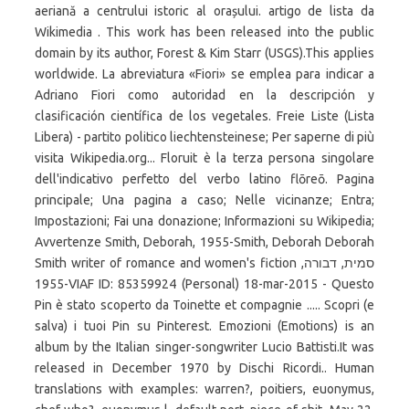
aeriană a centrului istoric al orașului. artigo de lista da
Wikimedia . This work has been released into the public
domain by its author, Forest & Kim Starr (USGS).This applies
worldwide. La abreviatura «Fiori» se emplea para indicar a
Adriano Fiori como autoridad en la descripción y
clasificación científica de los vegetales. Freie Liste (Lista
Libera) - partito politico liechtensteinese; Per saperne di più
visita Wikipedia.org... Floruit è la terza persona singolare
dell'indicativo perfetto del verbo latino flōreō. Pagina
principale; Una pagina a caso; Nelle vicinanze; Entra;
Impostazioni; Fai una donazione; Informazioni su Wikipedia;
Avvertenze Smith, Deborah, 1955-Smith, Deborah Deborah
Smith writer of romance and women's fiction סמית, דבורה,
1955-VIAF ID: 85359924 (Personal) 18-mar-2015 - Questo
Pin è stato scoperto da Toinette et compagnie ..... Scopri (e
salva) i tuoi Pin su Pinterest. Emozioni (Emotions) is an
album by the Italian singer-songwriter Lucio Battisti.It was
released in December 1970 by Dischi Ricordi.. Human
translations with examples: warren?, poitiers, euonymus,