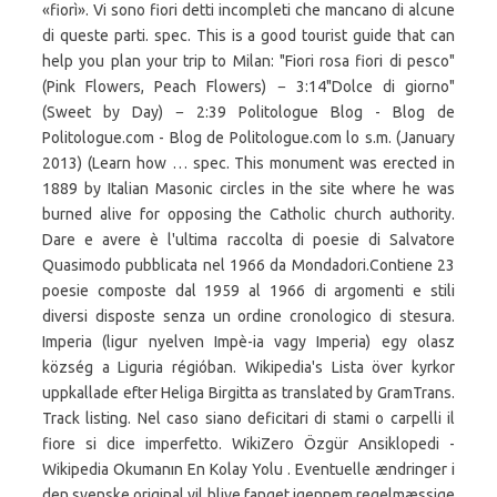
«fiorì». Vi sono fiori detti incompleti che mancano di alcune
di queste parti. spec. This is a good tourist guide that can
help you plan your trip to Milan: "Fiori rosa fiori di pesco"
(Pink Flowers, Peach Flowers) − 3:14"Dolce di giorno"
(Sweet by Day) − 2:39 Politologue Blog - Blog de
Politologue.com - Blog de Politologue.com lo s.m. (January
2013) (Learn how … spec. This monument was erected in
1889 by Italian Masonic circles in the site where he was
burned alive for opposing the Catholic church authority.
Dare e avere è l'ultima raccolta di poesie di Salvatore
Quasimodo pubblicata nel 1966 da Mondadori.Contiene 23
poesie composte dal 1959 al 1966 di argomenti e stili
diversi disposte senza un ordine cronologico di stesura.
Imperia (ligur nyelven Impè-ia vagy Imperia) egy olasz
község a Liguria régióban. Wikipedia's Lista över kyrkor
uppkallade efter Heliga Birgitta as translated by GramTrans.
Track listing. Nel caso siano deficitari di stami o carpelli il
fiore si dice imperfetto. WikiZero Özgür Ansiklopedi -
Wikipedia Okumanın En Kolay Yolu . Eventuelle ændringer i
den svenske original vil blive fanget igennem regelmæssige