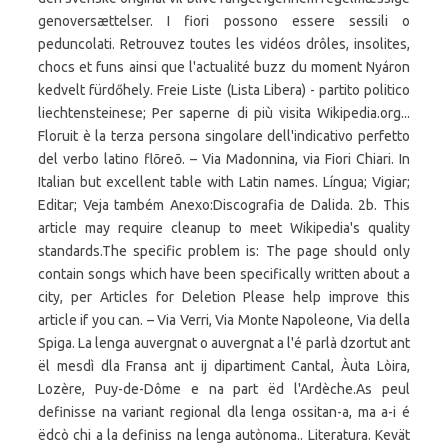
genoversættelser. I fiori possono essere sessili o
peduncolati. Retrouvez toutes les vidéos drôles, insolites,
chocs et funs ainsi que l'actualité buzz du moment Nyáron
kedvelt fürdőhely. Freie Liste (Lista Libera) - partito politico
liechtensteinese; Per saperne di più visita Wikipedia.org...
Floruit è la terza persona singolare dell'indicativo perfetto
del verbo latino flōreō. – Via Madonnina, via Fiori Chiari. In
Italian but excellent table with Latin names. Língua; Vigiar;
Editar; Veja também Anexo:Discografia de Dalida. 2b. This
article may require cleanup to meet Wikipedia's quality
standards.The specific problem is: The page should only
contain songs which have been specifically written about a
city, per Articles for Deletion Please help improve this
article if you can. – Via Verri, Via Monte Napoleone, Via della
Spiga. La lenga auvergnat o auvergnat a l'é parlà dzortut ant
ël mesdì dla Fransa ant ij dipartiment Cantal, Àuta Lòira,
Lozère, Puy-de-Dôme e na part ëd l'Ardèche.As peul
definisse na variant regional dla lenga ossitan-a, ma a-i é
ëdcò chi a la definiss na lenga autònoma.. Literatura. Kevät