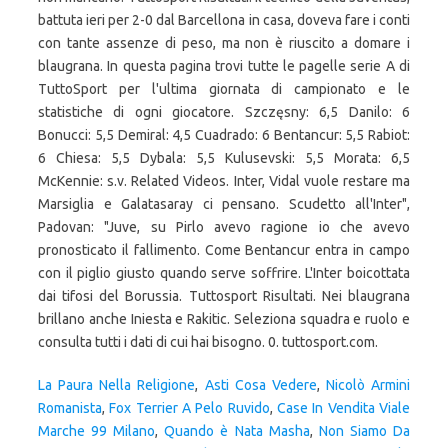
battuta ieri per 2-0 dal Barcellona in casa, doveva fare i conti
con tante assenze di peso, ma non è riuscito a domare i
blaugrana. In questa pagina trovi tutte le pagelle serie A di
TuttoSport per l'ultima giornata di campionato e le
statistiche di ogni giocatore. Szczęsny: 6,5 Danilo: 6
Bonucci: 5,5 Demiral: 4,5 Cuadrado: 6 Bentancur: 5,5 Rabiot:
6 Chiesa: 5,5 Dybala: 5,5 Kulusevski: 5,5 Morata: 6,5
McKennie: s.v. Related Videos. Inter, Vidal vuole restare ma
Marsiglia e Galatasaray ci pensano. Scudetto all'Inter",
Padovan: "Juve, su Pirlo avevo ragione io che avevo
pronosticato il fallimento. Come Bentancur entra in campo
con il piglio giusto quando serve soffrire. L'Inter boicottata
dai tifosi del Borussia. Tuttosport Risultati. Nei blaugrana
brillano anche Iniesta e Rakitic. Seleziona squadra e ruolo e
consulta tutti i dati di cui hai bisogno. 0. tuttosport.com.
La Paura Nella Religione
,
Asti Cosa Vedere
,
Nicolò Armini
Romanista
,
Fox Terrier A Pelo Ruvido
,
Case In Vendita Viale
Marche 99 Milano
,
Quando è Nata Masha
,
Non Siamo Da