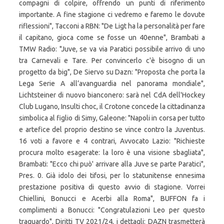
compagni di colpire, offrendo un punti di riferimento
importante. A fine stagione ci vedremo e faremo le dovute
riflessioni", Tacconi a RBN: "De Ligt ha la personalità per fare
il capitano, gioca come se fosse un 40enne", Brambati a
TMW Radio: "Juve, se va via Paratici possibile arrivo di uno
tra Carnevali e Tare. Per convincerlo c'è bisogno di un
progetto da big", De Siervo su Dazn: "Proposta che porta la
Lega Serie A all’avanguardia nel panorama mondiale",
Lichtsteiner di nuovo bianconero: sarà nel CdA dell'Hockey
Club Lugano, Insulti choc, il Crotone concede la cittadinanza
simbolica al figlio di Simy, Galeone: "Napoli in corsa per tutto
e artefice del proprio destino se vince contro la Juventus.
16 voti a favore e 4 contrari, Avvocato Lazio: "Richieste
procura molto esagerate: la loro è una visione sbagliata",
Brambati: "Ecco chi può' arrivare alla Juve se parte Paratici",
Pres. 0. Già idolo dei tifosi, per lo statunitense ennesima
prestazione positiva di questo avvio di stagione. Vorrei
Chiellini, Bonucci e Acerbi alla Roma", BUFFON fa i
complimenti a Bonucci: "Congratulazioni Leo per questo
traguardo", Diritti TV 2021/24, i dettagli: DAZN trasmetterà