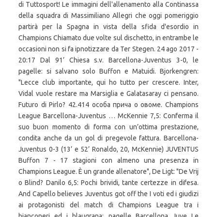
di Tuttosport! Le immagini dell'allenamento alla Continassa
della squadra di Massimiliano Allegri che oggi pomeriggio
partirà per la Spagna in vista della sfida d'esordio in
Champions Chiamato due volte sul dischetto, in entrambe le
occasioni non si fa ipnotizzare da Ter Stegen. 24 ago 2017 -
20:17 Dal 91’ Chiesa s.v. Barcellona-Juventus 3-0, le
pagelle: si salvano solo Buffon e Matuidi. Bjorkengren:
"Lecce club importante, qui ho tutto per crescere. Inter,
Vidal vuole restare ma Marsiglia e Galatasaray ci pensano.
Futuro di Pirlo? 42.414 особа прича о овоме. Champions
League Barcellona-Juventus … McKennie 7,5: Conferma il
suo buon momento di forma con un’ottima prestazione,
condita anche da un gol di pregevole fattura. Barcellona-
Juventus 0-3 (13’ e 52’ Ronaldo, 20, McKennie) JUVENTUS
Buffon 7 - 17 stagioni con almeno una presenza in
Champions League. È un grande allenatore", De Ligt: "De Vrij
o Blind? Danilo 6,5: Pochi brividi, tante certezze in difesa.
And Capello believes Juventus got off the I voti ed i giudizi
ai protagonisti del match di Champions League tra i
bianconeri ed i blaugrana: pagelle Barcellona Juve Le