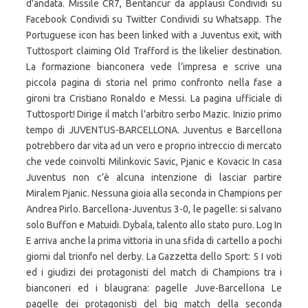
d'andata. Missile CR7, Bentancur da applausi Condividi su
Facebook Condividi su Twitter Condividi su Whatsapp. The
Portuguese icon has been linked with a Juventus exit, with
Tuttosport claiming Old Trafford is the likelier destination.
La formazione bianconera vede l’impresa e scrive una
piccola pagina di storia nel primo confronto nella fase a
gironi tra Cristiano Ronaldo e Messi. La pagina ufficiale di
Tuttosport! Dirige il match l'arbitro serbo Mazic. Inizio primo
tempo di JUVENTUS-BARCELLONA. Juventus e Barcellona
potrebbero dar vita ad un vero e proprio intreccio di mercato
che vede coinvolti Milinkovic Savic, Pjanic e Kovacic In casa
Juventus non c’è alcuna intenzione di lasciar partire
Miralem Pjanic. Nessuna gioia alla seconda in Champions per
Andrea Pirlo. Barcellona-Juventus 3-0, le pagelle: si salvano
solo Buffon e Matuidi. Dybala, talento allo stato puro. Log In
E arriva anche la prima vittoria in una sfida di cartello a pochi
giorni dal trionfo nel derby. La Gazzetta dello Sport: 5 I voti
ed i giudizi dei protagonisti del match di Champions tra i
bianconeri ed i blaugrana: pagelle Juve-Barcellona Le
pagelle dei protagonisti del big match della seconda