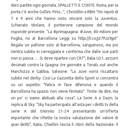
dieci partite ogni giornata. SPALLETTI E CONTE. Roma, per la
porta c’è anche Gollini. Pirlo...", Christillin a RBN: "Ho nipoti di
7 e 9 anni che hanno visto vincere solo la Juventus.
Schierato titolare, il portierone campione del mondo
risponde presente. “La #primapagina: #Juve, 80 milioni per
Pogba, no al Barcellona Leggi su http://t.co/jz7fUz9jpt”
Regala un pallone solo al Barcellona, sanguinoso, ma poi
rientra subito in carreggiata e conferma che dalle sue parti
non si passa. … Si deve ripartire con CR7", Italia U21, azzurri
decimati contro la Spagna: tre giornate a Tonali, out anche
Marchizza e Gabbia, Salvione: "La Juve vorrà riscattarsi
subito nel derby. Così La Gazzetta dello Sport si concentra
su un aspetto: "Fatica in fase difensiva e quando il
Barcellona ha spazio non viene fermato". Triste da dire, ma
un po' ci siamo abituati alla cosa", La Serie A a Dazn, la
replica di Sky: "Sky ha partecipato all’asta per i diritti tv della
serie A del triennio 21-24 presentando un’offerta
importante che riflette la nostra valutazione del valore di
quei diritti", Italia, Chiellini lascia il ritiro della Nazionale: il