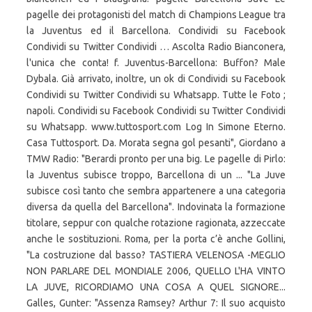
pagelle dei protagonisti del match di Champions League tra
la Juventus ed il Barcellona. Condividi su Facebook
Condividi su Twitter Condividi … Ascolta Radio Bianconera,
l'unica che conta! f. Juventus-Barcellona: Buffon? Male
Dybala. Già arrivato, inoltre, un ok di Condividi su Facebook
Condividi su Twitter Condividi su Whatsapp. Tutte le Foto ;
napoli. Condividi su Facebook Condividi su Twitter Condividi
su Whatsapp. www.tuttosport.com Log In Simone Eterno.
Casa Tuttosport. Da. Morata segna gol pesanti", Giordano a
TMW Radio: "Berardi pronto per una big. Le pagelle di Pirlo:
la Juventus subisce troppo, Barcellona di un ... "La Juve
subisce così tanto che sembra appartenere a una categoria
diversa da quella del Barcellona". Indovinata la formazione
titolare, seppur con qualche rotazione ragionata, azzeccate
anche le sostituzioni. Roma, per la porta c’è anche Gollini,
"La costruzione dal basso? TASTIERA VELENOSA -MEGLIO
NON PARLARE DEL MONDIALE 2006, QUELLO L'HA VINTO
LA JUVE, RICORDIAMO UNA COSA A QUEL SIGNORE...
Galles, Gunter: "Assenza Ramsey? Arthur 7: Il suo acquisto