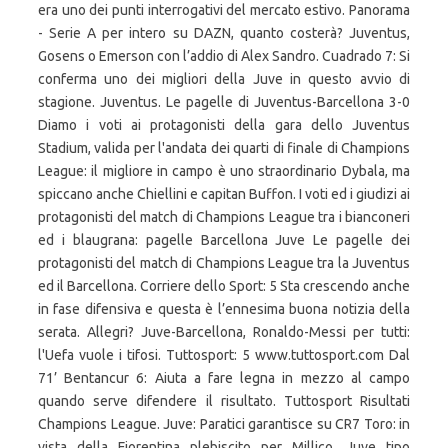
era uno dei punti interrogativi del mercato estivo. Panorama
- Serie A per intero su DAZN, quanto costerà? Juventus,
Gosens o Emerson con l’addio di Alex Sandro. Cuadrado 7: Si
conferma uno dei migliori della Juve in questo avvio di
stagione. Juventus. Le pagelle di Juventus-Barcellona 3-0
Diamo i voti ai protagonisti della gara dello Juventus
Stadium, valida per l'andata dei quarti di finale di Champions
League: il migliore in campo è uno straordinario Dybala, ma
spiccano anche Chiellini e capitan Buffon. I voti ed i giudizi ai
protagonisti del match di Champions League tra i bianconeri
ed i blaugrana: pagelle Barcellona Juve Le pagelle dei
protagonisti del match di Champions League tra la Juventus
ed il Barcellona. Corriere dello Sport: 5 Sta crescendo anche
in fase difensiva e questa è l’ennesima buona notizia della
serata. Allegri? Juve-Barcellona, Ronaldo-Messi per tutti:
l'Uefa vuole i tifosi. Tuttosport: 5 www.tuttosport.com Dal
71’ Bentancur 6: Aiuta a fare legna in mezzo al campo
quando serve difendere il risultato. Tuttosport Risultati
Champions League. Juve: Paratici garantisce su CR7 Toro: in
vista della Fiorentina plebiscito per Millico. Juve tipo