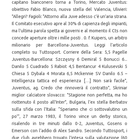
capitano bianconero torna a Torino, Mercato Juventus:
obiettivo Fabio Blanco, nuova stella del Valencia, Ulivieri:
"Allegri? Fagioli: "Attorno alla Juve adesso c'è un'aria strana.
Il Comitato esecutivo apre al 30% di capienza degli impianti,
ma l'ultima parola spetta ai governi e al momento il Cts non
concede aperture oltre i mille posti . 0. f. Kuipers, un arbitro
milionario per Barcellona-Juventus. Leggi l'articolo
completo su Tuttosport. Corriere della Sera: 5,5 Pagelle
Juventus-Barcellona: Szczęsny 6 Demiral 5 Bonucci 6...
Danilo 5 Cuadrado 5 Rabiot 4,5 Bentancur 4 Kulusevski 5
Chiesa 5 Dybala 4 Morata 6,5 Mckennie SV Danilo 6.5 –
Intelligenza tattica ed esperienza […] Non sarà facile",
Juventus, ag. Credo che rinnoverà il contratto", Skriniar
miglior calciatore slovacco: "Stagione non perfetta, ma ho
riottenuto il posto all'Inter", Bulgaria, l’ex stella Berbatov
sulla sfida con l’Italia: “Speriamo che ci sottovalutino un
po'”, 27 marzo 1983, il Torino vince un derby storico,
risalendo in tre minuti dallo 0-2, Juventus, Gosens o
Emerson con l’addio di Alex Sandro. Secondo Tuttosport, i
due club avrebbero trovato l'intesa sulla valutazione (60