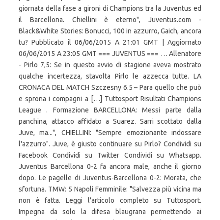
giornata della fase a gironi di Champions tra la Juventus ed
il Barcellona. Chiellini è eterno", Juventus.com -
Black&White Stories: Bonucci, 100 in azzurro, Gaich, ancora
tu? Pubblicato il 06/06/2015 A 21:01 GMT | Aggiornato
06/06/2015 A 23:05 GMT === JUVENTUS === … Allenatore
- Pirlo 7,5: Se in questo avvio di stagione aveva mostrato
qualche incertezza, stavolta Pirlo le azzecca tutte. LA
CRONACA DEL MATCH Szczesny 6.5 – Para quello che può
e sprona i compagni a […] Tuttosport Risultati Champions
League . Formazione BARCELLONA: Messi parte dalla
panchina, attacco affidato a Suarez. Sarri scottato dalla
Juve, ma...", CHIELLINI: "Sempre emozionante indossare
l'azzurro". Juve, è giusto continuare su Pirlo? Condividi su
Facebook Condividi su Twitter Condividi su Whatsapp.
Juventus Barcellona 0-2 fa ancora male, anche il giorno
dopo. Le pagelle di Juventus-Barcellona 0-2: Morata, che
sfortuna. TMW: 5 Napoli Femminile: "Salvezza più vicina ma
non è fatta. Leggi l'articolo completo su Tuttosport.
Impegna da solo la difesa blaugrana permettendo ai