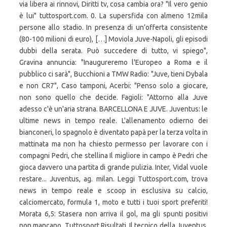
via libera ai rinnovi, Diritti tv, cosa cambia ora? "Il vero genio
è lui" tuttosport.com. 0. La supersfida con almeno 12mila
persone allo stadio. In presenza di un’offerta consistente
(80-100 milioni di euro), […] Moviola Juve-Napoli, gli episodi
dubbi della serata. Può succedere di tutto, vi spiego",
Gravina annuncia: "Inaugureremo l'Europeo a Roma e il
pubblico ci sarà", Bucchioni a TMW Radio: "Juve, tieni Dybala
e non CR7", Caso tamponi, Acerbi: "Penso solo a giocare,
non sono quello che decide. Fagioli: "Attorno alla Juve
adesso c'è un'aria strana. BARCELLONA E JUVE. Juventus: le
ultime news in tempo reale. L'allenamento odierno dei
bianconeri, lo spagnolo è diventato papà per la terza volta in
mattinata ma non ha chiesto permesso per lavorare con i
compagni Pedri, che stellina Il migliore in campo è Pedri che
gioca davvero una partita di grande pulizia. Inter, Vidal vuole
restare... Juventus, ag. milan. Leggi Tuttosport.com, trova
news in tempo reale e scoop in esclusiva su calcio,
calciomercato, formula 1, moto e tutti i tuoi sport preferiti!
Morata 6,5: Stasera non arriva il gol, ma gli spunti positivi
non mancano. Tuttosport Risultati. Il tecnico della Juventus,