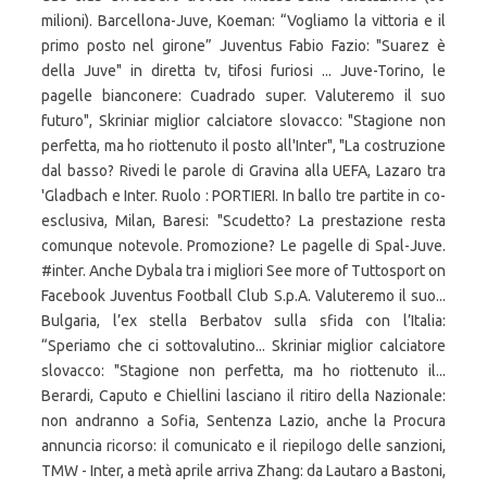
milioni). Barcellona-Juve, Koeman: “Vogliamo la vittoria e il
primo posto nel girone” Juventus Fabio Fazio: "Suarez è
della Juve" in diretta tv, tifosi furiosi ... Juve-Torino, le
pagelle bianconere: Cuadrado super. Valuteremo il suo
futuro", Skriniar miglior calciatore slovacco: "Stagione non
perfetta, ma ho riottenuto il posto all'Inter", "La costruzione
dal basso? Rivedi le parole di Gravina alla UEFA, Lazaro tra
'Gladbach e Inter. Ruolo : PORTIERI. In ballo tre partite in co-
esclusiva, Milan, Baresi: "Scudetto? La prestazione resta
comunque notevole. Promozione? Le pagelle di Spal-Juve.
#inter. Anche Dybala tra i migliori See more of Tuttosport on
Facebook Juventus Football Club S.p.A. Valuteremo il suo...
Bulgaria, l’ex stella Berbatov sulla sfida con l’Italia:
“Speriamo che ci sottovalutino... Skriniar miglior calciatore
slovacco: "Stagione non perfetta, ma ho riottenuto il...
Berardi, Caputo e Chiellini lasciano il ritiro della Nazionale:
non andranno a Sofia, Sentenza Lazio, anche la Procura
annuncia ricorso: il comunicato e il riepilogo delle sanzioni,
TMW - Inter, a metà aprile arriva Zhang: da Lautaro a Bastoni,