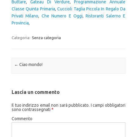
Buttare
,
Gateau Di Verdure
,
Programmazione Annuale
Classe Quinta Primaria
,
Cuccioli Taglia Piccola In Regalo Da
Privati Milano
,
Che Numero E Oggi
,
Ristoranti Salerno E
Provincia
,
Categoria:
Senza categoria
Navigazione articolo
←
Ciao mondo!
Lascia un commento
Il tuo indirizzo email non sarà pubblicato.
I campi obbligatori
sono contrassegnati
*
Commento