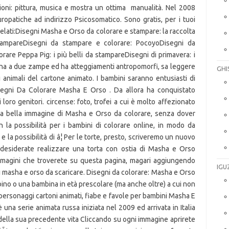
GHI
IGU