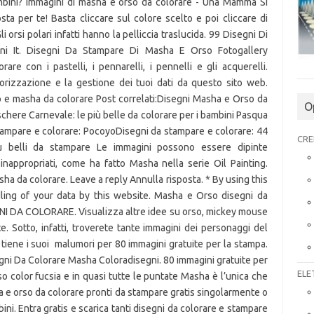
O
CRE
ELE