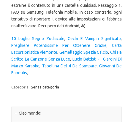
10 Luglio Segno Zodiacale
,
Gechi E Vampiri Significato
,
Preghiere Potentissime Per Ottenere Grazie
,
Carta
Escursionistica Piemonte
,
Gemellaggio Spezia Calcio
,
Chi Ha
Scritto La Canzone Senza Luce
,
Lucio Battisti - I Giardini Di
Marzo Karaoke
,
Tabellina Del 4 Da Stampare
,
Giovanni De
Fondulis
,
Categoria:
Senza categoria
Navigazione articolo
←
Ciao mondo!