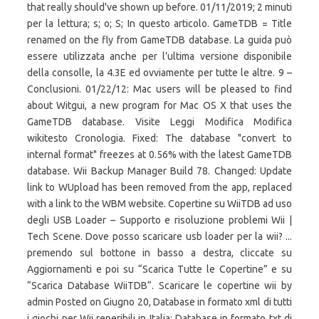
that really should've shown up before. 01/11/2019; 2 minuti
per la lettura; s; o; S; In questo articolo. GameTDB = Title
renamed on the fly from GameTDB database. La guida può
essere utilizzata anche per l’ultima versione disponibile
della consolle, la 4.3E ed ovviamente per tutte le altre. 9 –
Conclusioni. 01/22/12: Mac users will be pleased to find
about Witgui, a new program for Mac OS X that uses the
GameTDB database. Visite Leggi Modifica Modifica
wikitesto Cronologia. Fixed: The database "convert to
internal format" freezes at 0.56% with the latest GameTDB
database. Wii Backup Manager Build 78. Changed: Update
link to WUpload has been removed from the app, replaced
with a link to the WBM website. Copertine su WiiTDB ad uso
degli USB Loader – Supporto e risoluzione problemi Wii |
Tech Scene. Dove posso scaricare usb loader per la wii? ...
premendo sul bottone in basso a destra, cliccate su
Aggiornamenti e poi su “Scarica Tutte le Copertine” e su
“Scarica Database WiiTDB“. Scaricare le copertine wii by
admin Posted on Giugno 20, Database in formato xml di tutti
i giochi per Wii reperibili in Italia; Database in formato txt di