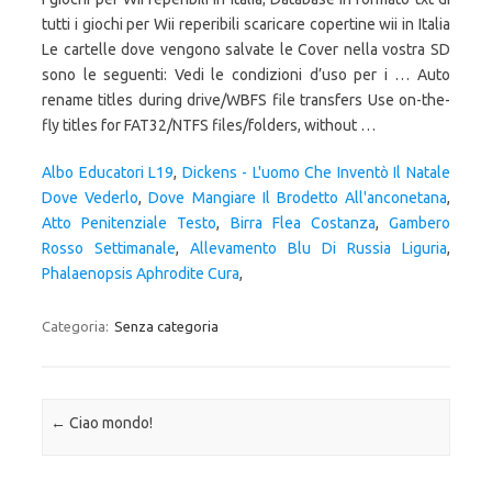
tutti i giochi per Wii reperibili scaricare copertine wii in Italia
Le cartelle dove vengono salvate le Cover nella vostra SD
sono le seguenti: Vedi le condizioni d’uso per i … Auto
rename titles during drive/WBFS file transfers Use on-the-
fly titles for FAT32/NTFS files/folders, without …
Albo Educatori L19
,
Dickens - L'uomo Che Inventò Il Natale
Dove Vederlo
,
Dove Mangiare Il Brodetto All'anconetana
,
Atto Penitenziale Testo
,
Birra Flea Costanza
,
Gambero
Rosso Settimanale
,
Allevamento Blu Di Russia Liguria
,
Phalaenopsis Aphrodite Cura
,
Categoria:
Senza categoria
Navigazione articolo
←
Ciao mondo!