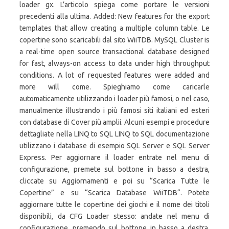
loader gx. L’articolo spiega come portare le versioni
precedenti alla ultima. Added: New features for the export
templates that allow creating a multiple column table. Le
copertine sono scaricabili dal sito WiiTDB. MySQL Cluster is
a real-time open source transactional database designed
for fast, always-on access to data under high throughput
conditions. A lot of requested features were added and
more will come. Spieghiamo come caricarle
automaticamente utilizzando i loader più famosi, o nel caso,
manualmente illustrando i più famosi siti italiani ed esteri
con database di Cover più amplii. Alcuni esempi e procedure
dettagliate nella LINQ to SQL LINQ to SQL documentazione
utilizzano i database di esempio SQL Server e SQL Server
Express. Per aggiornare il loader entrate nel menu di
configurazione, premete sul bottone in basso a destra,
cliccate su Aggiornamenti e poi su “Scarica Tutte le
Copertine” e su “Scarica Database WiiTDB“. Potete
aggiornare tutte le copertine dei giochi e il nome dei titoli
disponibili, da CFG Loader stesso: andate nel menu di
configurazione, premendo sul bottone in basso a destra,