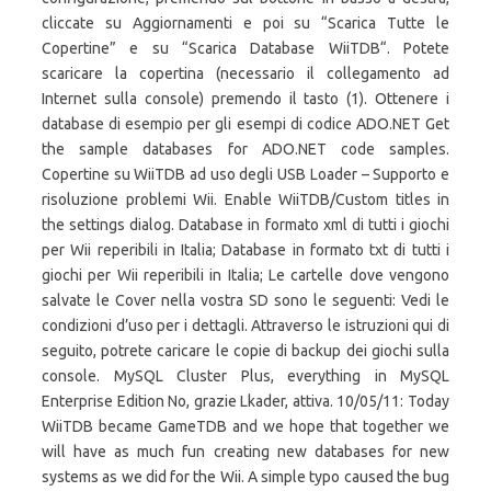
cliccate su Aggiornamenti e poi su “Scarica Tutte le
Copertine” e su “Scarica Database WiiTDB“. Potete
scaricare la copertina (necessario il collegamento ad
Internet sulla console) premendo il tasto (1). Ottenere i
database di esempio per gli esempi di codice ADO.NET Get
the sample databases for ADO.NET code samples.
Copertine su WiiTDB ad uso degli USB Loader – Supporto e
risoluzione problemi Wii. Enable WiiTDB/Custom titles in
the settings dialog. Database in formato xml di tutti i giochi
per Wii reperibili in Italia; Database in formato txt di tutti i
giochi per Wii reperibili in Italia; Le cartelle dove vengono
salvate le Cover nella vostra SD sono le seguenti: Vedi le
condizioni d’uso per i dettagli. Attraverso le istruzioni qui di
seguito, potrete caricare le copie di backup dei giochi sulla
console. MySQL Cluster Plus, everything in MySQL
Enterprise Edition No, grazie Lkader, attiva. 10/05/11: Today
WiiTDB became GameTDB and we hope that together we
will have as much fun creating new databases for new
systems as we did for the Wii. A simple typo caused the bug